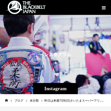
イ
ン
ス
タ
グ
ラ
ム
Instagram
ブログ
未分類
昨日は来週7/28(日)さいたまスーパーアリーナで行われるRIZIN.17に出場する扇久保博正（パラエストラ松戸/現修斗フライ級世界チャンピオン）と内藤のび太の練習にお邪魔して来ました！ しかし強い、 いい仕上がり、非常に楽しみな一戦です。 皆様応援よろしくお願い致します！ #扇久保博正 #パラエストラ松戸 #shooto #RIZIN