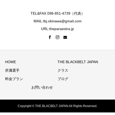
TEL&FAX 098-851-4739（代表）
MAIL:tbj.okinawa@gmail.com
URL:theparaestra.jp
HOME
THE BLACKBELT JAPAN
所属選手
クラス
料金プラン
ブログ
お問い合わせ
Copyright © THE BLACBELT JAPAN All Rights Reserved.