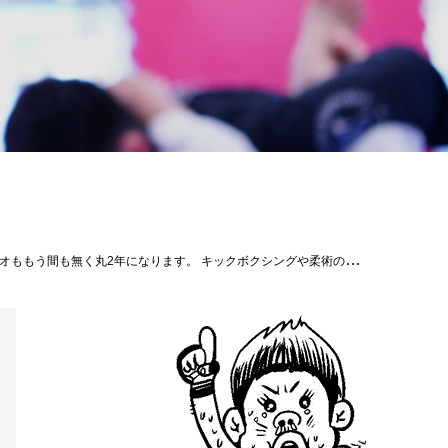
参ります！ #コザスタジオ #パラエストラ #沖縄 #那覇 #与儀 #MMA #shooto #コザ #総合格闘技 #修斗 #キックボクシング #柔術 #jiujitsu #ダイエット