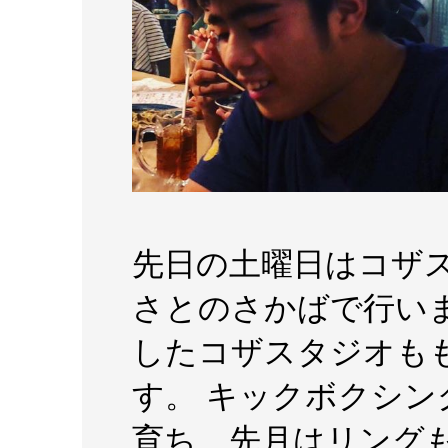
先日の土曜日はコザ
さとのさかばで行いまし
したコザスタジオも
す。 キックボクシ
育ち、先月はリング