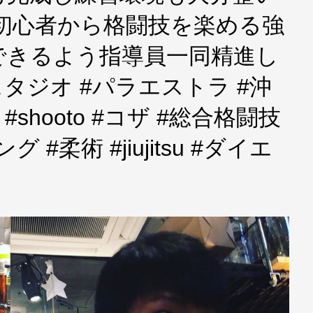
初心者から格闘技を楽める強
できるよう指導員一同精進し
タジオ #パラエストラ #沖
 #shooto #コザ #総合格闘技
#柔術 #jiujitsu #ダイエ