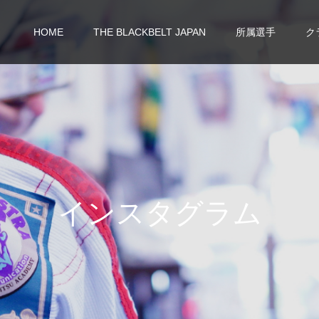
HOME
THE BLACKBELT JAPAN
所属選手
ク
イ
ン
ス
タ
グ
ラ
ム