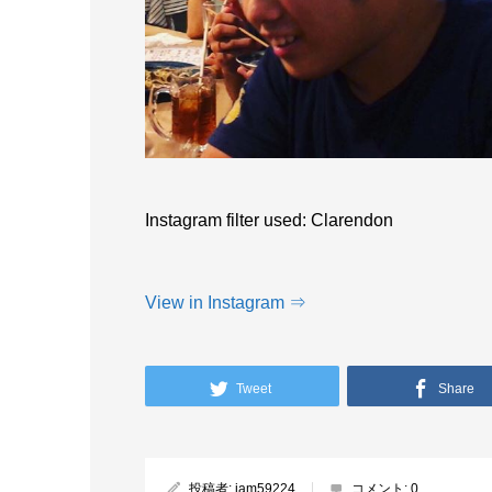
Instagram filter used: Clarendon
View in Instagram ⇒
Tweet
Share
投稿者:
iam59224
コメント:
0