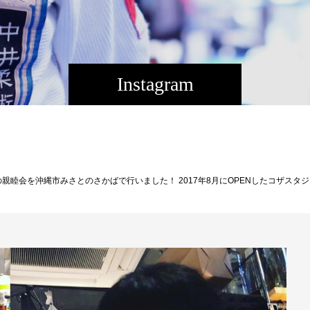
Instagram
にOPENしたコザスタジオももう間も無く丸2年になります。 キックボクシングや柔術の試合に出る選手も育ち、先月はリングも完成し練習環境も大分整いました。 引き続き、初心者から格闘技を楽める強くなれる場所を提供できるよう指導員一同精進して