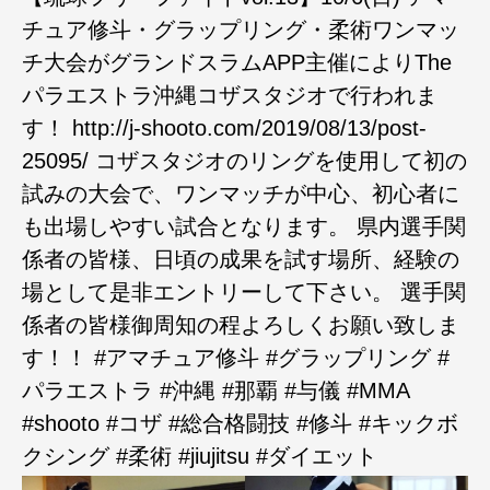
チュア修斗・グラップリング・柔術ワンマッ
チ大会がグランドスラムAPP主催によりThe
パラエストラ沖縄コザスタジオで行われま
す！ http://j-shooto.com/2019/08/13/post-
25095/ コザスタジオのリングを使用して初の
試みの大会で、ワンマッチが中心、初心者に
も出場しやすい試合となります。 県内選手関
係者の皆様、日頃の成果を試す場所、経験の
場として是非エントリーして下さい。 選手関
係者の皆様御周知の程よろしくお願い致しま
す！！ #アマチュア修斗 #グラップリング #
パラエストラ #沖縄 #那覇 #与儀 #MMA
#shooto #コザ #総合格闘技 #修斗 #キックボ
クシング #柔術 #jiujitsu #ダイエット