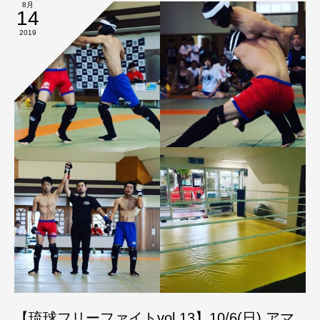
8月
14
2019
【琉球フリーファイトvol.13】10/6(日) アマ