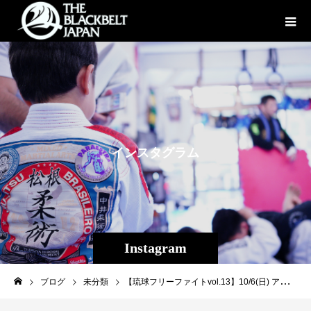
イ
ン
ス
タ
グ
ラ
ム
Instagram
ブログ
未分類
【琉球フリーファイトvol.13】10/6(日) アマチュア修斗・グラップリング・柔術ワンマッチ大会がグランドスラムAPP主催によりTheパラエストラ沖縄コザスタジオで行われます！ http://j-shooto.com/2019/08/13/post-25095/ コザスタジオのリングを使用して初の試みの大会で、ワンマッチが中心、初心者にも出場しやすい試合となります。 県内選手関係者の皆様、日頃の成果を試す場所、経験の場として是非エントリーして下さい。 選手関係者の皆様御周知の程よろしくお願い致します！！ #アマチュア修斗 #グラップリング #パラエストラ #沖縄 #那覇 #与儀 #MMA #shooto #コザ #総合格闘技 #修斗 #キックボクシング #柔術 #jiujitsu #ダイエット