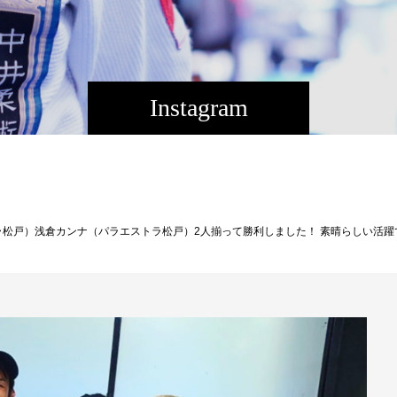
Instagram
ナ（パラエストラ松戸）2人揃って勝利しました！ 素晴らしい活躍です。 2人ともおめでとう！ 常勝無敵・難攻不落の不沈船、我等が師匠鶴屋浩