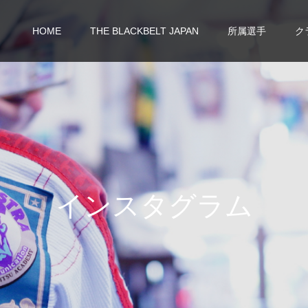
HOME
THE BLACKBELT JAPAN
所属選手
ク
イ
ン
ス
タ
グ
ラ
ム