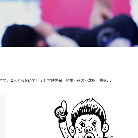
が率いるパラエストラ千葉ネットワーク！ #パラエストラ千葉ネットワーク #RIZIN #征矢貴 #浅倉カンナ