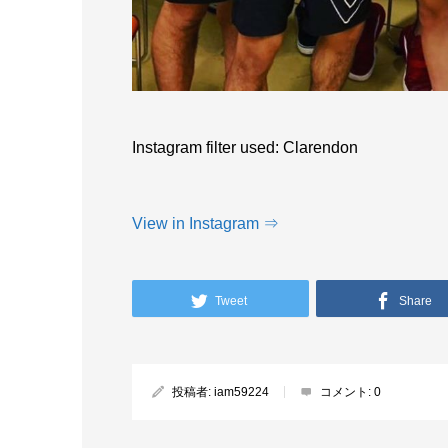
Instagram filter used: Clarendon
View in Instagram ⇒
Tweet
Share
投稿者:
iam59224
コメント:
0