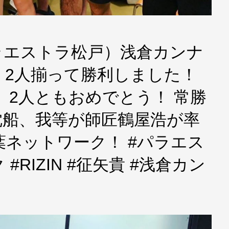
（パラエストラ松戸）浅倉カンナ
）2人揃って勝利しました！
 2人ともおめでとう！ 常勝
沈船、我等が師匠鶴屋浩が率
ネットワーク！ #パラエス
RIZIN #征矢貴 #浅倉カン