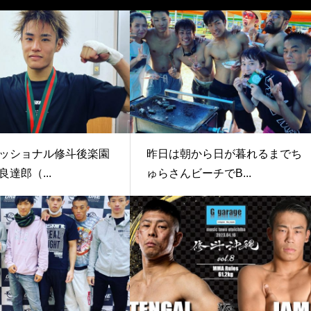
ェッショナル修斗後楽園
昨日は朝から日が暮れるまでち
達郎（...
ゅらさんビーチでB...