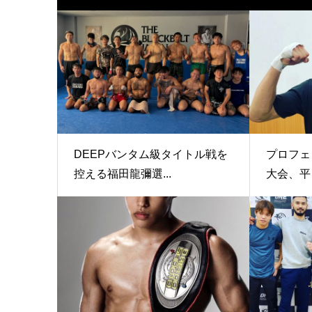
DEEPバンタム級タイトル戦を
プロフ
控える福田龍彌選...
大会、平良