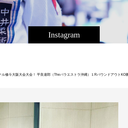
Instagram
）１RパウンドアウトKO勝ちでした！！ これでアマチュア10戦10勝、プロ戦績4戦4勝！ 無敗ロード爆進中、次回はいよいよ11/3プロフェッショナル修斗沖縄大会へ出場します。 皆さま応援ありがとうございました！ #shooto0