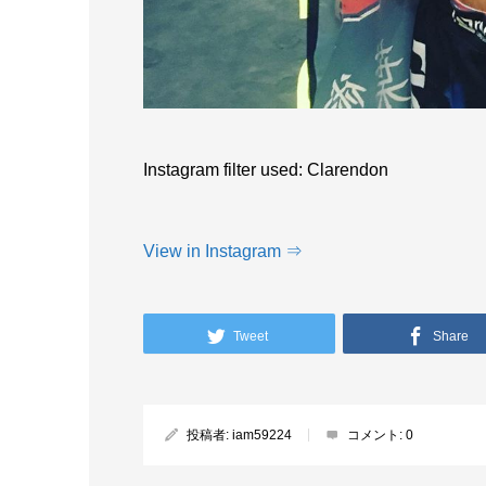
Instagram filter used: Clarendon
View in Instagram ⇒
Tweet
Share
投稿者:
iam59224
コメント:
0