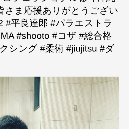
 皆さま応援ありがとうござい
922 #平良達郎 #パラエストラ
MA #shooto #コザ #総合格
ング #柔術 #jiujitsu #ダ