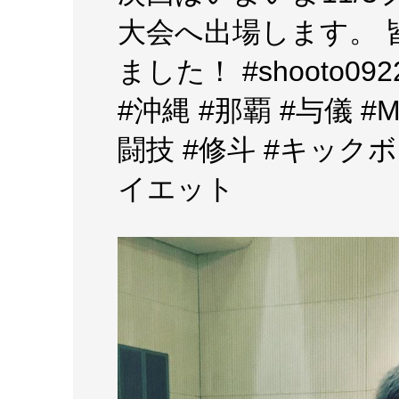
大会へ出場します。
ました！ #shooto0
#沖縄 #那覇 #与儀 #M
闘技 #修斗 #キックボクシ
イエット