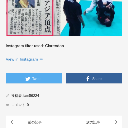
Instagram filter used: Clarendon
View in Instagram ⇒
Tweet
Share
投稿者:
iam59224
コメント:
0