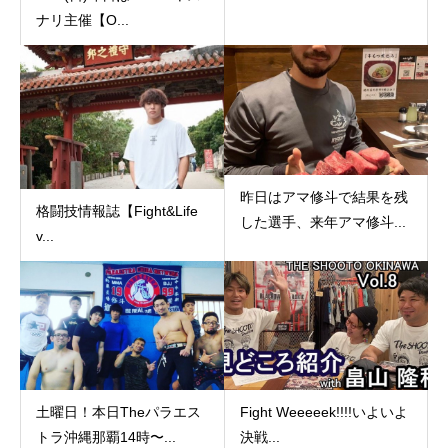
ナリ主催【O...
昨日はアマ修斗で結果を残
格闘技情報誌【Fight&Life
した選手、来年アマ修斗...
v...
土曜日！本日Theパラエス
Fight Weeeeek!!!!いよいよ
トラ沖縄那覇14時〜...
決戦...