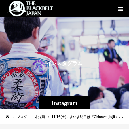
イ
ン
ス
タ
グ
ラ
ム
Instagram
ブログ
未分類
11/16(土)いよいよ明日は『Okinawa jiujitsu championship』inコザ武道館！ Theパラエストラ沖縄からキッズ12人、一般13人と沢山の選手が出場します！ キッズ出場者はキックボクシング の時間にも道着を着て練習頑張ってきました！明日は元気いっぱい全力出して頑張るぞ！！！ AM9:30〜第1試合、大人はAM11:00位から始まると思われます。 皆様応援宜しくお願い致します！ 大会詳細↓ https://www.asjjf.org/mainEvent/info/408 #パラエストラ #沖縄 #那覇 #与儀 #MMA #shooto #コザ #総合格闘技 #修斗 #キックボクシング #柔術 #jiujitsu #ダイエット