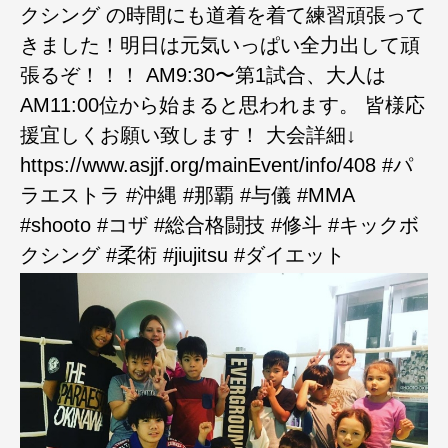
クシング の時間にも道着を着て練習頑張って
きました！明日は元気いっぱい全力出して頑
張るぞ！！！ AM9:30〜第1試合、大人は
AM11:00位から始まると思われます。 皆様応
援宜しくお願い致します！ 大会詳細↓
https://www.asjjf.org/mainEvent/info/408 #パ
ラエストラ #沖縄 #那覇 #与儀 #MMA
#shooto #コザ #総合格闘技 #修斗 #キックボ
クシング #柔術 #jiujitsu #ダイエット