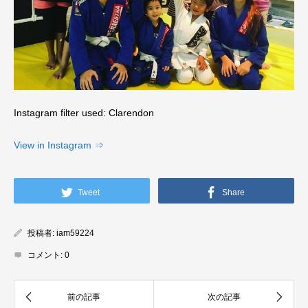
Instagram filter used: Clarendon
View in Instagram ⇒
Tweet
Share
投稿者:
iam59224
コメント:
0