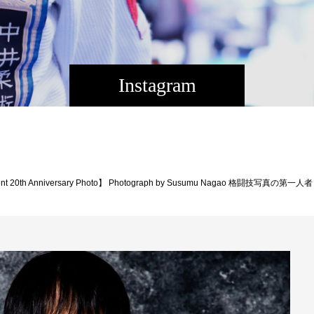
Instagram
0th Anniversary Photo】 Photograph by Susumu Nagao 格闘技写真の第一人者 長尾迪さんサイト↓ http://studiof-1