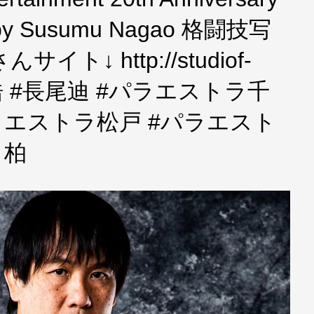
 by Susumu Nagao 格闘技写
ト↓ http://studiof-
 #鶴屋浩 #長尾迪 #パラエストラ千
ラエストラ松戸 #パラエスト
ラ柏