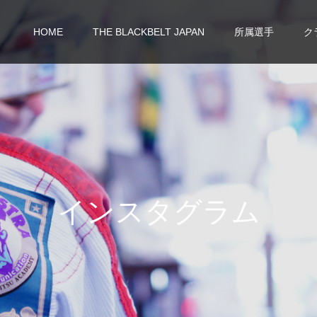
HOME
THE BLACKBELT JAPAN
所属選手
ク
イ
ン
ス
タ
グ
ラ
ム