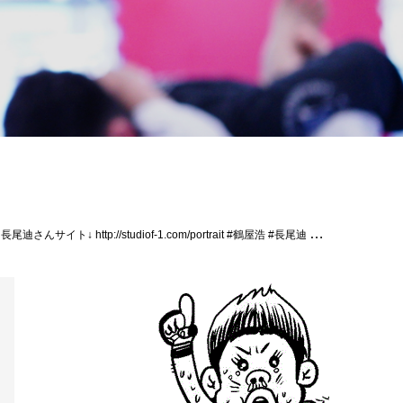
.com/portrait #鶴屋浩 #長尾迪 #パラエストラ千葉ネットワーク #パラエストラ松戸 #パラエストラ千葉 #パラエストラ柏