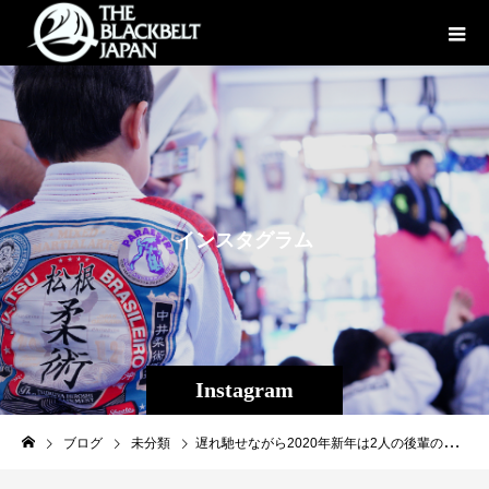
イ
ン
ス
タ
グ
ラ
ム
Instagram
ブログ
未分類
遅れ馳せながら2020年新年は2人の後輩のお陰で清々しい幕開けとなりました。 大晦日に行われたRIZIN.20、扇久保博正（パラエストラ松戸・現修斗世界フライ級チャンピオン）があの石渡伸太郎選手を破りRIZINバンタム級王者次期挑戦権を獲得！ 12/29BELLATOR MMA浅倉カンナ（パラエストラ松戸）はKOTC（キング・オブ・ザ・ケイジ）アトム級チャンピオン、ジェイミー・ヒンショーに見事な一本勝ち！ 師匠鶴屋さんのパラエストラ千葉ネットワークの後輩が勝利するといつもいつも良い刺激を貰います。 誇らしい後輩達、これからも日本の総合格闘技界を引っ張っていってくれると思います。 皆様応援よろしくお願いします！！ #扇久保博正 #浅倉カンナ #RIZIN #BELLATOR #パラエストラ #沖縄 #那覇 #与儀 #MMA #shooto #コザ #総合格闘技 #修斗 #キックボクシング #柔術 #jiujitsu #ダイエット