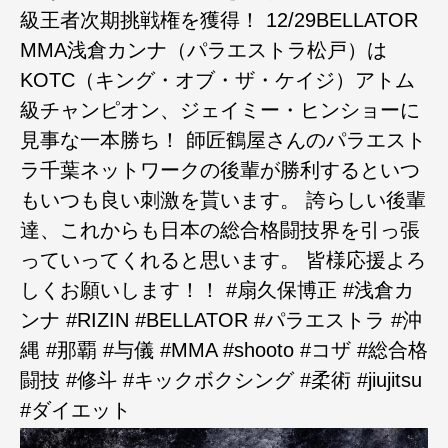
級王者次期挑戦権を獲得！ 12/29BELLATOR
MMA浅倉カンナ（パラエストラ松戸）は
KOTC（キング・オブ・ザ・ケイジ）アトム
級チャンピオン、ジェイミー・ヒンショーに
見事な一本勝ち！ 師匠鶴屋さんのパラエスト
ラ千葉ネットワークの後輩が勝利するといつ
もいつも良い刺激を貰います。 誇らしい後輩
達、これからも日本の総合格闘技界を引っ張
っていってくれると思います。 皆様応援よろ
しくお願いします！！ #扇久保博正 #浅倉カ
ンナ #RIZIN #BELLATOR #パラエストラ #沖
縄 #那覇 #与儀 #MMA #shooto #コザ #総合格
闘技 #修斗 #キックボクシング #柔術 #jiujitsu
#ダイエット