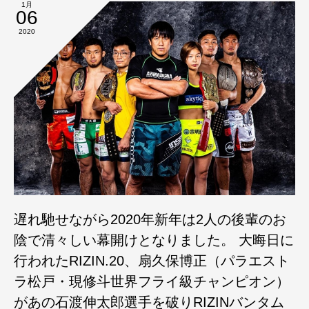
1月
06
2020
遅れ馳せながら2020年新年は2人の後輩のお
陰で清々しい幕開けとなりました。 大晦日に
行われたRIZIN.20、扇久保博正（パラエスト
ラ松戸・現修斗世界フライ級チャンピオン）
があの石渡伸太郎選手を破りRIZINバンタム