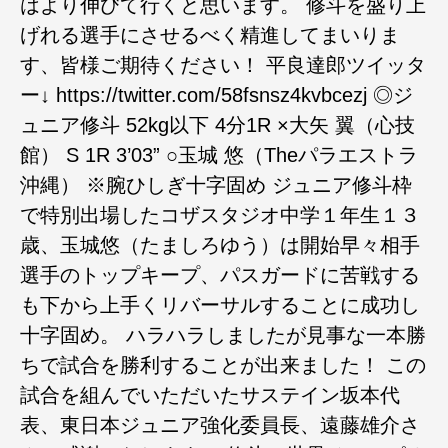
はより伸びて行くと思います。 修斗を盛り上
げれる選手にさせるべく精進してまいりま
す、皆様ご期待ください！ 平良達郎ツイッタ
ー↓ https://twitter.com/58fsnsz4kvbcezj ◎ジ
ュニア修斗 52kg以下 4分1R ×大矢 翼（心技
館） S 1R 3’03” ○玉城 悠（Theパラエストラ
沖縄） ※腕ひしぎ十字固め ジュニア修斗枠
で特別出場したコザスタジオ中学１年生１３
歳、玉城悠（たましろゆう）は開始早々相手
選手のトップキープ、パスガードに苦戦する
も下から上手くリバーサルすることに成功し
十字固め。 ハラハラしましたが見事な一本勝
ちで試合を勝利することが出来ました！ この
試合を組んでいただいたサステイン坂本代
表、東日本ジュニア強化委員長、遠藤雄介さ