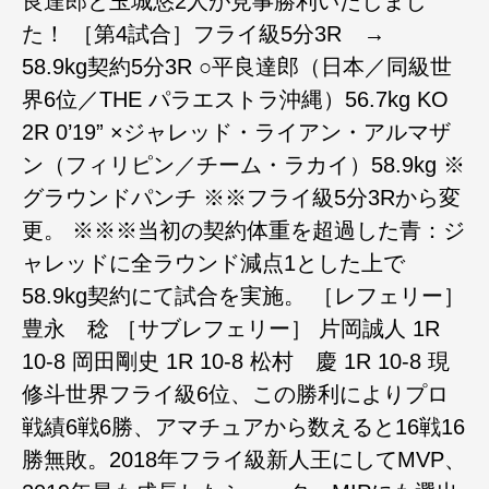
良達郎と玉城悠2人が見事勝利いたしまし
た！ ［第4試合］フライ級5分3R →
58.9kg契約5分3R ○平良達郎（日本／同級世
界6位／THE パラエストラ沖縄）56.7kg KO
2R 0’19” ×ジャレッド・ライアン・アルマザ
ン（フィリピン／チーム・ラカイ）58.9kg ※
グラウンドパンチ ※※フライ級5分3Rから変
更。 ※※※当初の契約体重を超過した青：ジ
ャレッドに全ラウンド減点1とした上で
58.9kg契約にて試合を実施。 ［レフェリー］
豊永 稔 ［サブレフェリー］ 片岡誠人 1R
10-8 岡田剛史 1R 10-8 松村 慶 1R 10-8 現
修斗世界フライ級6位、この勝利によりプロ
戦績6戦6勝、アマチュアから数えると16戦16
勝無敗。2018年フライ級新人王にしてMVP、