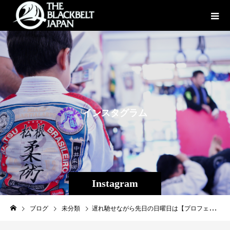
イ
ン
ス
タ
グ
ラ
ム
Instagram
ブログ
未分類
遅れ馳せながら先日の日曜日は【プロフェッショナル修斗公式戦 PROFESSIONAL SHOOTO 2020 Supported by ONE Championship】 が東京は後楽園ホールで行われ、Theパラエストラ沖縄から出場した平良達郎と玉城悠2人が見事勝利いたしました！ ［第4試合］フライ級5分3R → 58.9kg契約5分3R ○平良達郎（日本／同級世界6位／THE パラエストラ沖縄）56.7kg KO 2R 0’19” ×ジャレッド・ライアン・アルマザン（フィリピン／チーム・ラカイ）58.9kg ※グラウンドパンチ ※※フライ級5分3Rから変更。 ※※※当初の契約体重を超過した青：ジャレッドに全ラウンド減点1とした上で58.9kg契約にて試合を実施。 ［レフェリー］豊永 稔 ［サブレフェリー］ 片岡誠人 1R 10-8 岡田剛史 1R 10-8 松村 慶 1R 10-8 現修斗世界フライ級6位、この勝利によりプロ戦績6戦6勝、アマチュアから数えると16戦16勝無敗。2018年フライ級新人王にしてMVP、2019年最も成長したシューターMIPにも選出された平良達郎。 ONE championshipで多数の選手が活躍するチームラカイの選手と対戦した結果は１Rパンチ、ロー、ヒザ、ハイキック、あらゆる打撃で攻め立てテイクダウン、終了間際にパウンドをまとめあわやという場面まで持ち込みましたがラウンド終了。 ２Rカウンターのフックを効かせパウンドアウト、終始攻め続け危なげなくKO勝利いたしました！ プロでの１つの目標としていた後楽園ホールでインパクトのあるKO勝ちを収め、お蔭様で修斗ファン、関係者の皆様に高評価をいただけました。 今後はいよいよ厳しいランカーとの対戦が待っているでしょう。 しかし、伸びしろはまだまだあり、今後実力はより伸びて行くと思います。 修斗を盛り上げれる選手にさせるべく精進してまいります、皆様ご期待ください！ 平良達郎ツイッター↓ https://twitter.com/58fsnsz4kvbcezj ◎ジュニア修斗 52kg以下 4分1R ×大矢 翼（心技館） S 1R 3’03” ○玉城 悠（Theパラエストラ沖縄） ※腕ひしぎ十字固め ジュニア修斗枠で特別出場したコザスタジオ中学１年生１３歳、玉城悠（たましろゆう）は開始早々相手選手のトップキープ、パスガードに苦戦するも下から上手くリバーサルすることに成功し十字固め。 ハラハラしましたが見事な一本勝ちで試合を勝利することが出来ました！ この試合を組んでいただいたサステイン坂本代表、東日本ジュニア強化委員長、遠藤雄介さんに感謝いたします。 修斗の世界チャンピオンシップが組まれる修斗伝統の後楽園大会で、修斗のチャンピオンになる事が夢である沖縄の中学生が試合出来る喜びは格別だったと思います。 数年後この日タイトルマッチでストロー級チャンピオンに輝いた箕輪選手の様にプロシューターとしてチャンピオンにさせるべく成長させたいと思います！ そんな２人の試合は現在abemaTVにて無料視聴可能です 【プロフェッショナル修斗2020開幕戦 Supported by ONE Championship】 視聴はこちらから↓ https://abema.tv/video/title/146-37 是非ご覧ください！ 生きたくても生きることが出来なかった命もある。 奇跡的なそれぞれの命。 1度だけの人生に夢を見つけ、それに命を燃やせる事は素晴らしく、輝いて見えます。 周囲に最大限の感謝をして、今後も突き進んで行きましょう。 2人もおめでとう。 皆様応援ありがとうございました！ ※写真提供insprit #ダイエット