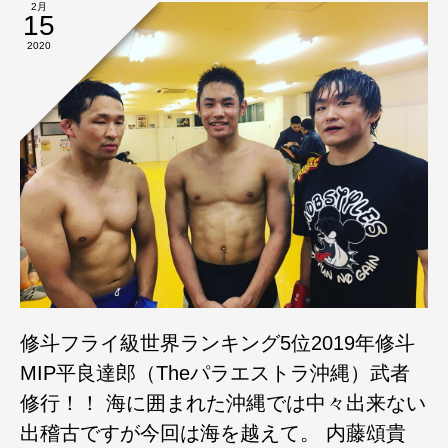
2月
15
2020
修斗フライ級世界ランキング5位2019年修斗
MIP平良達郎（Theパラエストラ沖縄）武者
修行！！ 海に囲まれた沖縄では中々出来ない
出稽古ですが今回は海を越えて。 内藤頌貴