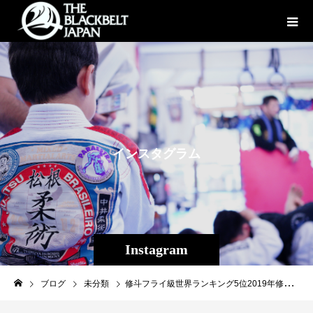
イ
ン
ス
タ
グ
ラ
ム
Instagram
ブログ
未分類
修斗フライ級世界ランキング5位2019年修斗MIP平良達郎（Theパラエストラ沖縄）武者修行！！ 海に囲まれた沖縄では中々出来ない出稽古ですが今回は海を越えて。 内藤頌貴（現修斗世界フライ級4 #ダイエット