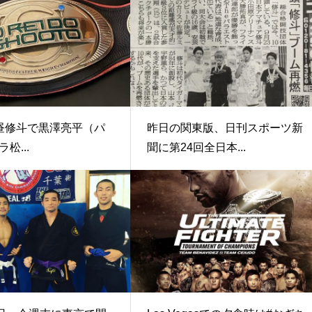
土)昼修斗で黒澤亮平（パ
昨日の関東版、日刊スポーツ新
松...
聞に第24回全日本...