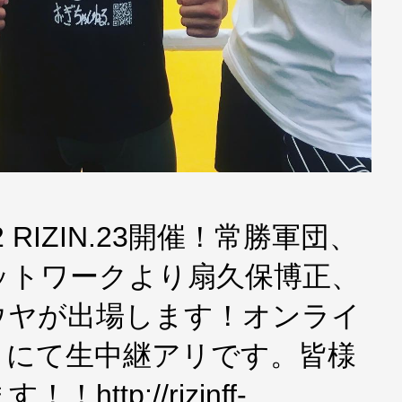
2 RIZIN.23開催！常勝軍団、
ットワークより扇久保博正、
ウヤが出場します！オンライ
IVE」にて生中継アリです。皆様
ttp://rizinff-