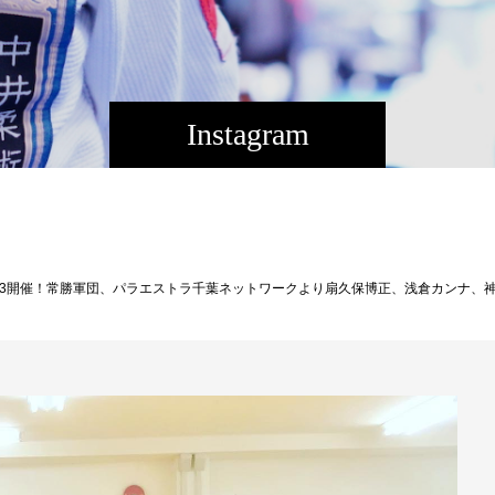
Instagram
勝軍団、パラエストラ千葉ネットワークより扇久保博正、浅倉カンナ、神田コウヤが出場します！オンライン配信「RIZIN LIVE」にて生中継アリです。皆