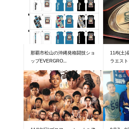
那覇市松山の沖縄発格闘技ショ
11/6(
ップEVERGRO...
ラエストラ