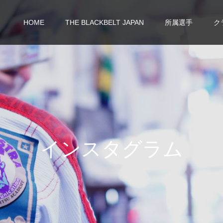
HOME
THE BLACKBELT JAPAN
所属選手
ク
イ
ン
ス
タ
グ
ラ
ム