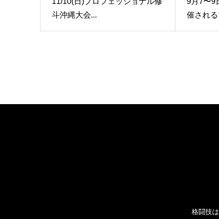
11/10(日)プロフェッショナル修
9月7〜
斗沖縄大会...
催されるア
格闘技は