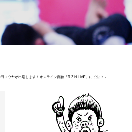
様応援宜しくお願いします！！http://rizinff-live.com/#パラエストラ千葉ネットワーク#RIZIN