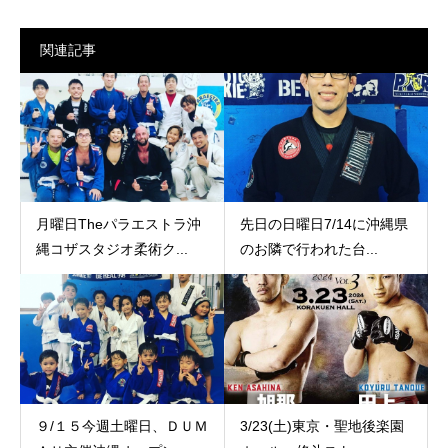
関連記事
月曜日Theパラエストラ沖
先日の日曜日7/14に沖縄県
縄コザスタジオ柔術ク...
のお隣で行われた台...
９/１５今週土曜日、ＤＵＭ
3/23(土)東京・聖地後楽園