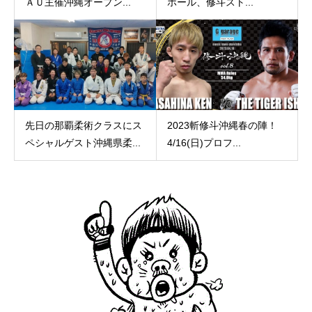
ＡＵ主催沖縄オープン...
ホール、修斗スト...
先日の那覇柔術クラスにス
2023斬修斗沖縄春の陣！
ペシャルゲスト沖縄県柔...
4/16(日)プロフ...