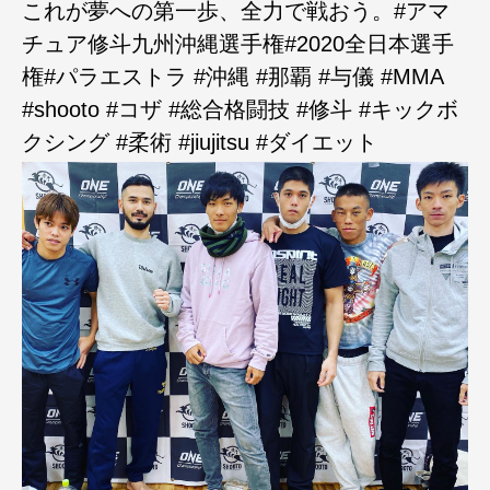
これが夢への第一歩、全力で戦おう。#アマ
チュア修斗九州沖縄選手権#2020全日本選手
権#パラエストラ #沖縄 #那覇 #与儀 #MMA
#shooto #コザ #総合格闘技 #修斗 #キックボ
クシング #柔術 #jiujitsu #ダイエット