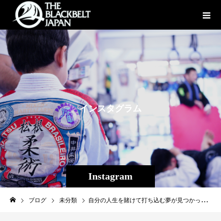
イ
ン
ス
タ
グ
ラ
ム
Instagram
ブログ
未分類
自分の人生を賭けて打ち込む夢が見つかった君は、既にその夢の50%は叶っている。全日本アマチュア修斗へ、プロシューターへ、日本へ、そして世界へ。さあ愛すべき若者達、これが夢への第一歩、全力で戦おう。#アマチュア修斗九州沖縄選手権#2020全日本選手権#パラエストラ #沖縄 #那覇 #与儀 #MMA #shooto #コザ #総合格闘技 #修斗 #キックボクシング #柔術 #jiujitsu #ダイエット