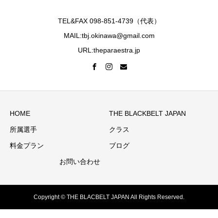
TEL&FAX 098-851-4739（代表）
MAIL:tbj.okinawa@gmail.com
URL:theparaestra.jp
HOME
THE BLACKBELT JAPAN
所属選手
クラス
料金プラン
ブログ
お問い合わせ
Copyright © THE BLACBELT JAPAN All Rights Reserved.