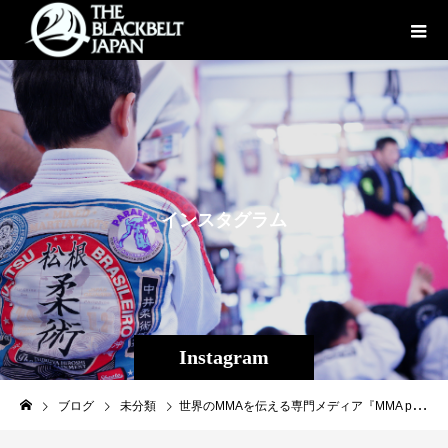
イ
ン
ス
タ
グ
ラ
ム
Instagram
ブログ
未分類
世界のMMAを伝える専門メディア『MMA planet』に本日行われる【THE SHOOTO OKINAWA】の記事、平良達郎の勝利を掲載していただきました！ 皆様御一読下さい！【Shooto2020#07&The Shooto Okinawa03】平良の師、松根良太が語る─01─清水戦の勝利と古巣との対戦https://mmaplanet.jp/110998【The Shooto Okinawa03】平良の師、修斗ジャンキー松根良太が語る─02─プロ修斗沖縄大会開催の真意https://mmaplanet.jp/#google_vignette#THESHOOTOOKINAWA #shooto1129 #パラエストラ #沖縄 #那覇 #与儀 #MMA #shooto #コザ #総合格闘技 #修斗