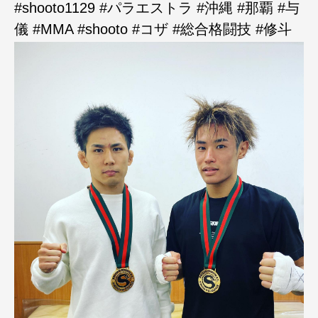
#shooto1129 #パラエストラ #沖縄 #那覇 #与
儀 #MMA #shooto #コザ #総合格闘技 #修斗