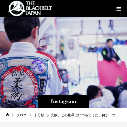
イ
ン
ス
タ
グ
ラ
ム
Instagram
ブログ
未分類
完敗。この世界はいつもそうだ、何か一つ出来るようになったら、またその先に分厚い壁がある。苦い敗戦はミルクと砂糖を入れて一気に飲み干したい所だけれど、暫くはゆっくり休んで12月13日、この日の出来事をしっかり受け入れて、また次の機会に心を込めて進もう。試合の機会を設けていただいたスタッフの皆様、ツイキャスを購入して応援していただいた皆様、心より感謝申し上げます！#shooto1213#旭那拳#斬修斗沖縄#パラエストラ #沖縄 #那覇 #与儀 #MMA #shooto #コザ #総合格闘技 #修斗 #キックボクシング #柔術 #jiujitsu #ダイエット