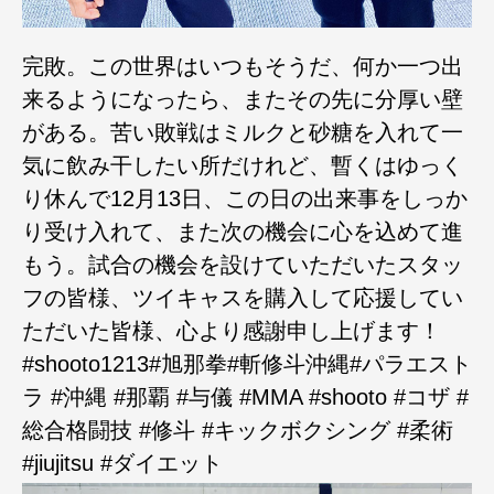
完敗。この世界はいつもそうだ、何か一つ出
来るようになったら、またその先に分厚い壁
がある。苦い敗戦はミルクと砂糖を入れて一
気に飲み干したい所だけれど、暫くはゆっく
り休んで12月13日、この日の出来事をしっか
り受け入れて、また次の機会に心を込めて進
もう。試合の機会を設けていただいたスタッ
フの皆様、ツイキャスを購入して応援してい
ただいた皆様、心より感謝申し上げます！
#shooto1213#旭那拳#斬修斗沖縄#パラエスト
ラ #沖縄 #那覇 #与儀 #MMA #shooto #コザ #
総合格闘技 #修斗 #キックボクシング #柔術
#jiujitsu #ダイエット