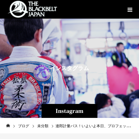
イ
ン
ス
タ
グ
ラ
ム
Instagram
ブログ
未分類
達郎計量パス！いよいよ本日、プロフェッショナル修斗後楽園大会！ABEMA格闘チャンネルにて16:30〜無料LIVE中継！視聴はコチラから↓https://gxyt4.app.goo.gl/DnWfk#shooto0320#shooto#shooto30th#修斗#修斗伝承#修斗30周年#ABEMA#ABEMA格闘チャンネル#ONEChampionship#WeAreONE#MMA