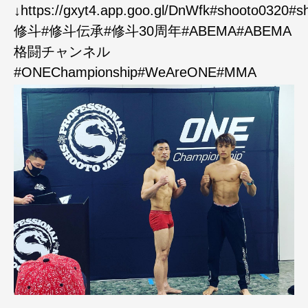
↓https://gxyt4.app.goo.gl/DnWfk#shooto0320#s
修斗#修斗伝承#修斗30周年#ABEMA#ABEMA
格闘チャンネル
#ONEChampionship#WeAreONE#MMA