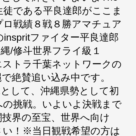
生徒である平良達郎がここま
プロ戦績８戦８勝アマチュア
inspritファイター平良達郎
沖縄/修斗世界フライ級１
エストラ千葉ネットワークの
縄で絶賛追い込み中です。
縄として、沖縄県勢として初
への挑戦。いよいよ決戦まで
闘技界の至宝、世界へ向け
さい！※当日観戦希望の方は