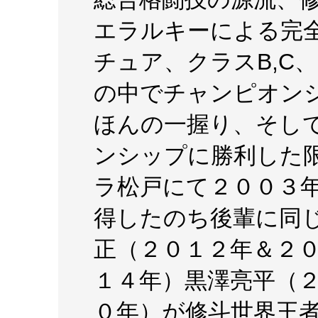
エラルキーによる完
チュア、クラスB,C
の中でチャンピオン
ほんの一握り、そし
ンシップに勝利した
ラ松戸にて２００３
得したのち後輩に同
正（２０１２年＆２
１４年）黒澤亮平（
０年）が修斗世界王者