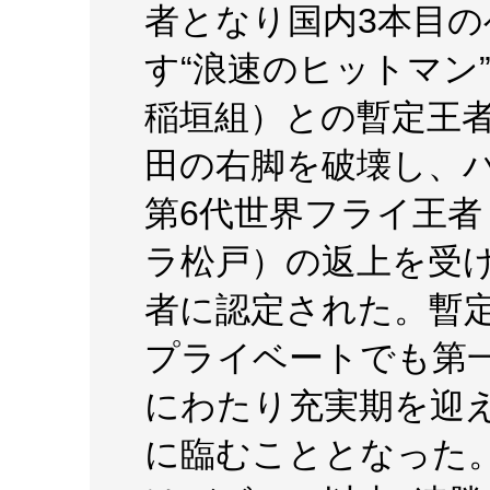
者となり国内3本目
す“浪速のヒットマン
稲垣組）との暫定王
田の右脚を破壊し、
第6代世界フライ王
ラ松戸）の返上を受
者に認定された。暫
プライベートでも第
にわたり充実期を迎
に臨むこととなった