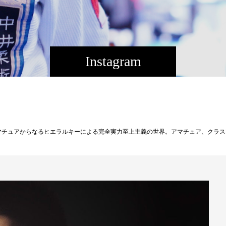
Instagram
出稽古を経て現在沖縄で絶賛追い込み中です。Theパラエストラ沖縄として、沖縄県勢として初の修斗世界のベルトへの挑戦。いよいよ決戦まであと１ヵ月、沖縄格闘技界の至宝、世界へ向けて、皆様ご期待ください！※当日観戦希望の方はTheパラエストラ沖縄にて平良達郎応援チケットを確保しておりますのでTheパラエストラ沖縄までご連絡ください。以下主催者発表↓毎年恒例となったプロフェッショナル修斗初夏の大阪決戦が6月20日（日）にメルパルクホールOSAKAにて開催が決定。 第1弾の発表カードはフライ世界王者・福田龍彌（MIBURO）が新世代最恐のチャレンジャー“スーパーノヴァ”平良達郎（Theパラエストラ沖縄）の挑戦を受ける世界戦が決定！ 福田は昨年7月の大阪大会でDEEP、パンクラスで王者となり国内3本目のベルト獲得に意欲を燃やす“浪速のヒットマン”前田吉朗（パンクラス大阪稲垣組）との暫定王者決定戦でカーフキックで前田の右脚を破壊し、パウンドアウト。今年1月に第6代世界フライ王者・扇久保博正（パラエストラ松戸）の返上を受け、第7代世界フライ級正規王者に認定された。暫定王者から正規王者となり、プライベートでも第一子の誕生が重なるなど公私にわたり充実期を迎えた福田が地元関西で防衛戦に臨むこととなった。 その福田の初防衛の相手はデビュー以来8連勝、プロ、アマ通じて未だ無敗の“スーパーノヴァ”平良達郎だ。平良は今まで劣勢どころか、競った展開さえ見せた事がない上に3月の後楽園大会では福田が3ラウンドかかった前田吉朗をRNCで秒殺。元世界王者“修斗ジャッキー”松根良太が手塩にかけて育てた超新星が沖縄初の世界王座獲得に向けて王手を掛けた。 最恐の挑戦者を迎え撃つ世界王者福田が平良返討ちにするか？それとも平良が無敗のまま世界王者となるか？上半期最高の対戦カードが大阪で実現する。 その他にも関西オールスターは勿論、他地区からも大挙参戦が予定されている今大会は二部制（第一部：13時開始、第二部：16時半開始）で開催致します。チケットは5月上旬に発売を予定。今大会も大阪府の条例に基づき新型コロナウィルス感染予防対策として座席数を減らしての開催となる為、チケットは早めのご購入をお願い致します！［決定対戦カード］◎世界フライ級チャンピオンシップ5分5R福田龍彌（