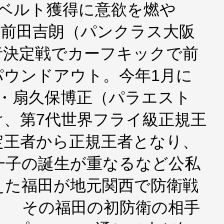
のベルト獲得に意欲を燃や
”前田吉朗（パンクラス大阪
者決定戦でカーフキックで前
パウンドアウト。今年1月に
者・扇久保博正（パラエスト
け、第7代世界フライ級正規王
定王者から正規王者となり、
一子の誕生が重なるなど公私
えた福田が地元関西で防衛戦
。 その福田の初防衛の相手