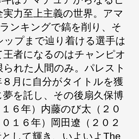
全実力至上主義の世界。アマ
、ランキングで鎬を削り、そ
シップまで辿り着ける選手は
て王者になるのはチャンピオ
限られた人間のみ。パレスト
年８月に自分がタイトルを獲
じ夢を託し、その後扇久保博
０１６年）内藤のび太（２０
２０１６年）岡田遼（２０２
として輝き、いよいよThe