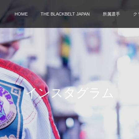
HOME
THE BLACKBELT JAPAN
所属選手
ク
イ
ン
ス
タ
グ
ラ
ム