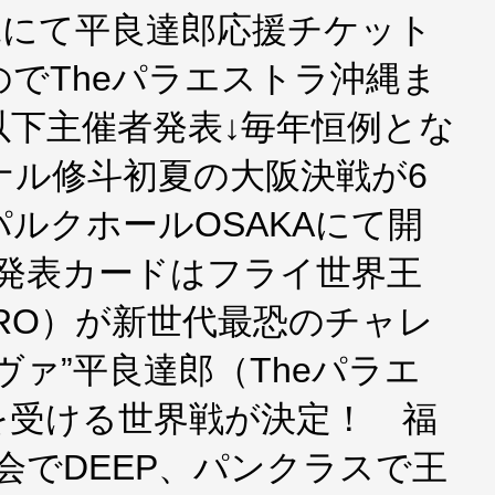
縄にて平良達郎応援チケット
でTheパラエストラ沖縄ま
以下主催者発表↓毎年恒例とな
ナル修斗初夏の大阪決戦が6
パルクホールOSAKAにて開
の発表カードはフライ世界王
URO）が新世代最恐のチャレ
ヴァ”平良達郎（Theパラエ
を受ける世界戦が決定！ 福
会でDEEP、パンクラスで王