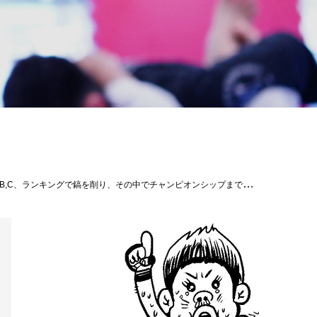
王者・初防衛戦／MIBURO）vs平良達郎（挑戦者・同級1位／Theパラエストラ沖縄）□大会概要［大会名］プロフェッショナル修斗公式戦 PROFESSIONAL SHOOTO 2021 Vol.4 in OSAKA Supported by ONE Championship 第2部［日時］2021年6月20日（日）［開場］16:00［開始］16:30 ［会場］メルパルクホールOSAKA大阪府大阪市淀川区宮原4-2-1御堂筋線「新大阪駅」より徒歩5分［後援］ONE Championship［協力］一般社団法人日本修斗協会／全日本新空手道連盟［認定］インターナショナル修斗コミッション［主催］株式会社サステイン［チケット発売日］5月上旬予定［チケット料金］VIP 15,000円／RS 12,000円／SS 10,000円／パノラマ 12,000円／S 7,000円※全席指定、全て税込み価格。※当日は500円増し。※小学生以上はチケットが必要。※マスクの着用をお願い致します。※大阪市の条例に基づきお客様同士、一定の距離をとってご観戦頂きます。※今大会は2部制（入れ替え制、第1部：13:00開始）で開催します。［チケット販売所］イープラス https://eplus.jp/shooto/（パソコン&スマートフォン）https://eplus.jp/qa/修斗BASE オンラインショップ https://proshooto.official.ec/［お問い合せ］株式会社 サステイン 03-3788-3042#平良達郎#insprit#パラエストラ #沖縄 #那覇 #与儀 #MMA #shooto #コザ #総合格闘技 #修斗 #キックボクシング #柔術 #jiujitsu #ダイエット