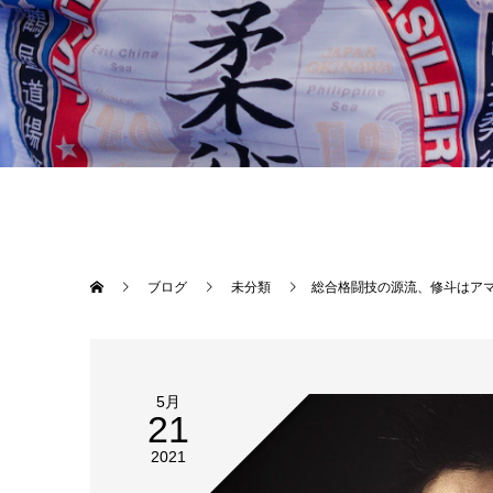
ブログ
未分類
総合格闘技の源流、修斗はアマチュアからなるヒエラルキーによる完全実力至上主義の世界。アマチュア、クラスB,C、ランキングで鎬を削り、その中でチャンピオンシップまで辿り着ける選手はほんの一握り、そして王者になるのはチャンピオンシップに勝利した限られた人間のみ。パレストラ松戸にて２００３年８月に自分がタイトルを獲得したのち後輩に同じ夢を託し、その後扇久保博正（２０１２年＆２０１６年）内藤のび太（２０１４年）黒澤亮平（２０１６年）岡田遼（２０２０年）が修斗世界王者として輝き、いよいよTheパラエストラ沖縄の生徒である平良達郎がここまで辿り着きました。プロ戦績８戦８勝アマチュア戦績10戦10勝、無敗のinspritファイター平良達郎（Theパラエストラ沖縄/修斗世界フライ級１位）。今月初めパラエストラ千葉ネットワークの
5月
21
2021