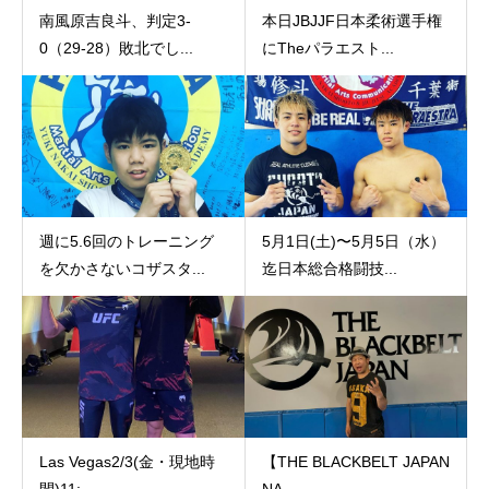
南風原吉良斗、判定3-
本日JBJJF日本柔術選手権
0（29-28）敗北でし...
にTheパラエスト...
週に5.6回のトレーニング
5月1日(土)〜5月5日（水）
を欠かさないコザスタ...
迄日本総合格闘技...
Las Vegas2/3(金・現地時
【THE BLACKBELT JAPAN
間)11:...
NA...