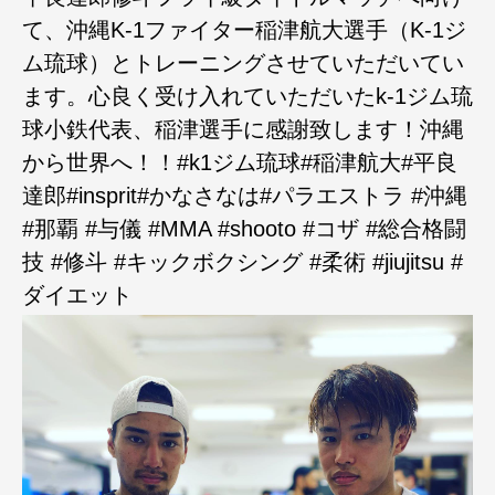
て、沖縄K-1ファイター稲津航大選手（K-1ジ
ム琉球）とトレーニングさせていただいてい
ます。心良く受け入れていただいたk-1ジム琉
球小鉄代表、稲津選手に感謝致します！沖縄
から世界へ！！#k1ジム琉球#稲津航大#平良
達郎#insprit#かなさなは#パラエストラ #沖縄
#那覇 #与儀 #MMA #shooto #コザ #総合格闘
技 #修斗 #キックボクシング #柔術 #jiujitsu #
ダイエット