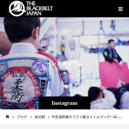
イ
ン
ス
タ
グ
ラ
ム
Instagram
ブログ
未分類
平良達郎修斗フライ級タイトルマッチへ向けて、沖縄K-1ファイター稲津航大選手（K-1ジム琉球）とトレーニングさせていただいています。心良く受け入れていただいたk-1ジム琉球小鉄代表、稲津選手に感謝致します！沖縄から世界へ！！#k1ジム琉球#稲津航大#平良達郎#insprit#かなさなは#パラエストラ #沖縄 #那覇 #与儀 #MMA #shooto #コザ #総合格闘技 #修斗 #キックボクシング #柔術 #jiujitsu #ダイエット