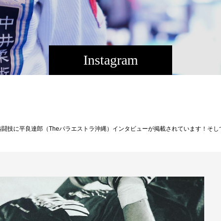
Instagram
載されています！そしていよいよ来週日曜日6/13東京ドームで行われるRIZIN.28にて試合を控えた扇久保博正（パラエストラ松戸）岡田遼（パラエストラ千葉）のインタビューも掲載！沖縄でも発売されています。今すぐ書店へGO!!!!#GONG#