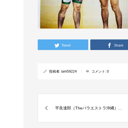
Tweet
Share
投稿者:
iam59224
コメント:
0
平良達郎（Theパラエストラ沖縄）...