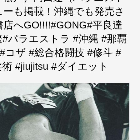
ューも掲載！沖縄でも発売さ
GO!!!!#GONG#平良達
#パラエストラ #沖縄 #那覇
to #コザ #総合格闘技 #修斗 #
#jiujitsu #ダイエット