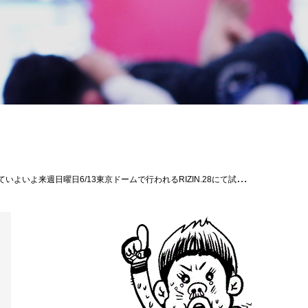
平良達郎#扇久保博正#岡田遼#パラエストラ #沖縄 #那覇 #与儀 #MMA #shooto #コザ #総合格闘技 #修斗 #キックボクシング #柔術 #jiujitsu #ダイエット