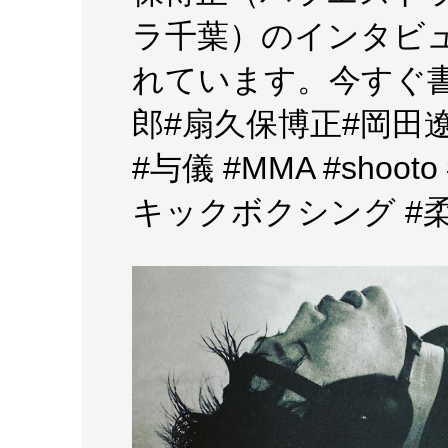
ラ千葉）のインタビ
れています。今すぐ書店へ
郎#扇久保博正#岡田遼
#与儀 #MMA #shoo
キックボクシング #柔術 