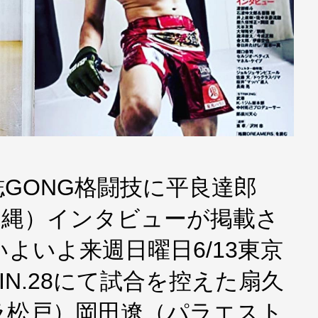
GONG格闘技に平良達郎
沖縄）インタビューが掲載さ
よいよ来週日曜日6/13東京
IN.28にて試合を控えた扇久
ラ松戸）岡田遼（パラエスト