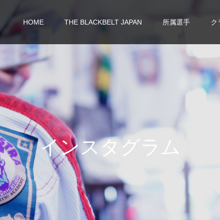
HOME
THE BLACKBELT JAPAN
所属選手
ク
イ
ン
ス
タ
グ
ラ
ム