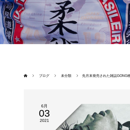
ブログ
未分類
先月末発売された雑誌GONG格闘技に平良達郎（Theパラエストラ沖縄）インタビューが掲
6月
03
2021