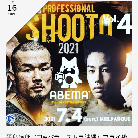
6月
16
2021
平良達郎（Theパラエストラ沖縄）フライ級