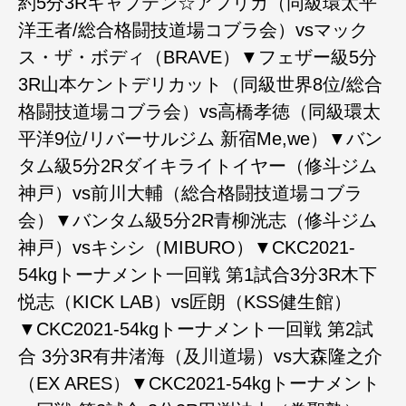
約5分3Rキャプテン☆アフリカ（同級環太平
洋王者/総合格闘技道場コブラ会）vsマック
ス・ザ・ボディ（BRAVE）▼フェザー級5分
3R山本ケントデリカット（同級世界8位/総合
格闘技道場コブラ会）vs高橋孝徳（同級環太
平洋9位/リバーサルジム 新宿Me,we）▼バン
タム級5分2Rダイキライトイヤー（修斗ジム
神戸）vs前川大輔（総合格闘技道場コブラ
会）▼バンタム級5分2R青柳洸志（修斗ジム
神戸）vsキシシ（MIBURO）▼CKC2021-
54kgトーナメント一回戦 第1試合3分3R木下
悦志（KICK LAB）vs匠朗（KSS健生館）
▼CKC2021-54kgトーナメント一回戦 第2試
合 3分3R有井渚海（及川道場）vs大森隆之介
（EX ARES）▼CKC2021-54kgトーナメント