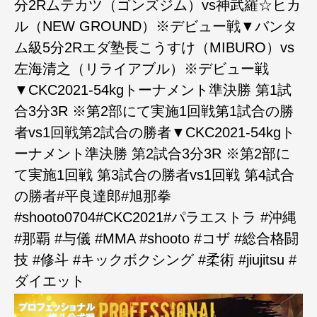
分2Rムテカツ（ゴンズジム）vs神武羅☆ヒカ
ル（NEW GROUND）※デビュー戦▼バンタ
ム級5分2Rエダ塾長こうすけ（MIBURO）vs
左海清之（リライアブル）※デビュー戦
▼CKC2021-54kgトーナメント準決勝 第1試
合3分3R ※第2部にて実施1回戦第1試合の勝
者vs1回戦第2試合の勝者▼CKC2021-54kgト
ーナメント準決勝 第2試合3分3R ※第2部に
て実施1回戦 第3試合の勝者vs1回戦 第4試合
の勝者#平良達郎#旭那拳
#shooto0704#CKC2021#パラエストラ #沖縄
#那覇 #与儀 #MMA #shooto #コザ #総合格闘
技 #修斗 #キックボクシング #柔術 #jiujitsu #
ダイエット