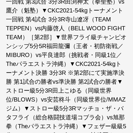
一回戦 第3試合 3分3R田渕神太（拳聖塾）vs
鷹介（魁塾）▼CKC2021-54kgトーナメント
一回戦 第4試合 3分3R寺山遼冴（TEAM
TEPPEN）vs内藤啓人（BELL WOOD FIGHT
TEAM）［第2部］▼世界フライ級チャンピオ
ンシップ5分5R福田龍彌（王者・初防衛戦／
MIBURO）vs平良達郎（挑戦者・同級1位／
Theパラエストラ沖縄）▼CKC2021-54kgト
ーナメント決勝 3分3R ※第2部にて実施準決
勝 第1試合の勝者vs準決勝 第2試合の勝者▼
ストロー級5分3R田上こゆる（同級世界
位/BLOWS）vs安芸柊斗（同級世界位/MMAZ
ジム）▼ストロー級5分3Rマッチョ・ザ・バ
タフライ（総合格闘技道場コブラ会）vs旭那
拳（Theパラエストラ沖縄）▼フェザー級級5