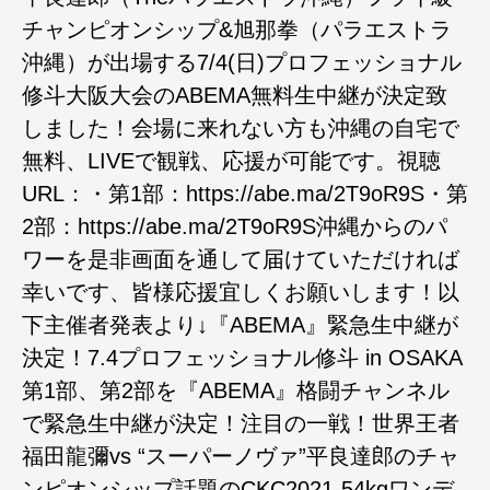
チャンピオンシップ&旭那拳（パラエストラ
沖縄）が出場する7/4(日)プロフェッショナル
修斗大阪大会のABEMA無料生中継が決定致
しました！会場に来れない方も沖縄の自宅で
無料、LIVEで観戦、応援が可能です。視聴
URL：・第1部：https://abe.ma/2T9oR9S・第
2部：https://abe.ma/2T9oR9S沖縄からのパ
ワーを是非画面を通して届けていただければ
幸いです、皆様応援宜しくお願いします！以
下主催者発表より↓『ABEMA』緊急生中継が
決定！7.4プロフェッショナル修斗 in OSAKA
第1部、第2部を『ABEMA』格闘チャンネル
で緊急生中継が決定！注目の一戦！世界王者
福田龍彌vs “スーパーノヴァ”平良達郎のチャ
ンピオンシップ話題のCKC2021-54kgワンデ