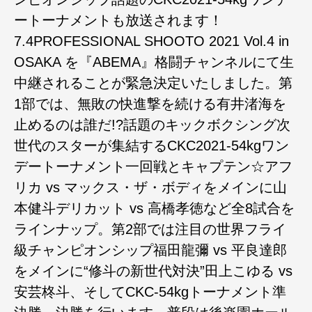
ートーナメントも放送されます！
7.4PROFESSIONAL SHOOTO 2021 Vol.4 in
OSAKA を『ABEMA』格闘チャンネルにて生
中継されることが緊急決定いたしました。第
1部では、無敗の快進撃を続ける有井渚海を
止めるのは誰だ!?話題のキックボクシング次
世代のスターが集結するCKC2021-54kgワン
デートーナメント一回戦とキャプテン☆アフ
リカ vs マックス・ザ・ボディをメインに山
本健斗デリカット vs 高橋孝徳など全8試合を
ラインナップ。第2部では注目の世界フライ
級チャンピオンシップ福田龍彌 vs 平良達郎
をメインに“修斗の新世代対決”田上こゆる vs
安芸柊斗、そしてCKC-54kgトーナメント準