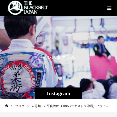
イ
ン
ス
タ
グ
ラ
ム
Instagram
ブログ
未分類
平良達郎（Theパラエストラ沖縄）フライ級チャンピオンシップ&旭那拳（パラエストラ沖縄）が出場する7/4(日)プロフェッショナル修斗大阪大会のABEMA無料生中継が決定致しました！会場に来れない方も沖縄の自宅で無料、LIVEで観戦、応援が可能です。視聴URL：・第1部：https://abe.ma/2T9oR9S・第2部：https://abe.ma/2T9oR9S沖縄からのパワーを是非画面を通して届けていただければ幸いです、皆様応援宜しくお願いします！以下主催者発表より↓『ABEMA』緊急生中継が決定！7.4プロフェッショナル修斗 in OSAKA第1部、第2部を『ABEMA』格闘チャンネルで緊急生中継が決定！注目の一戦！世界王者福田龍彌vs “スーパーノヴァ”平良達郎のチャンピオンシップ話題のCKC2021-54kgワンデートーナメントも放送されます！7.4PROFESSIONAL SHOOTO 2021 Vol.4 in OSAKA を『ABEMA』格闘チャンネルにて生中継されることが緊急決定いたしました。第1部では、無敗の快進撃を続ける有井渚海を止めるのは誰だ!?話題のキックボクシング次世代のスターが集結するCKC2021-54kgワンデートーナメント一回戦とキャプテン☆アフリカ vs マックス・ザ・ボディをメインに山本健斗デリカット vs 高橋孝徳など全8試合をラインナップ。第2部では注目の世界フライ級チャンピオンシップ福田龍彌 vs 平良達郎をメインに“修斗の新世代対決”田上こゆる vs 安芸柊斗、そしてCKC-54kgトーナメント準決勝、決勝を行います。普段は後楽園ホール大会を中心に放送されていた『ABEMA』が今回の初めてプロ修斗大阪大会をオンエア。解説陣には青木真也選手と朴光哲氏を迎えてお送り致します。注目の7.4プロ修斗大阪大会がいよいよ『ABEMA』で生中継！会場にお越しになれない方は是非『ABEMA』でご視聴ください。■ABEMA『PROFESSIONAL SHOOTO 2021 Vol.4 in OSAKA』 番組概要配信日時：2021年7月4日（日）・第1部 12時45分～16時00分（予定）・第2部 16時00分～20時00分（予定） 視聴URL：・第1部：https://abe.ma/2T9oR9S ・第2部：https://abe.ma/352EdQg 解説：青木真也 朴光哲放送予定対戦カード［第1部］▼72kg契約5分3Rキャプテン☆アフリカ（同級環太平洋王者/総合格闘技道場コブラ会）vsマックス・ザ・ボディ（BRAVE）▼フェザー級5分3R山本ケントデリカット（同級世界8位/総合格闘技道場コブラ会）vs高橋孝徳（同級環太平洋9位/リバーサルジム 新宿Me,we）▼バンタム級5分2Rダイキライトイヤー（修斗ジム神戸）vs前川大輔（総合格闘技道場コブラ会）▼バンタム級5分2R青柳洸志（修斗ジム神戸）vsキシシ（MIBURO）▼CKC2021-54kgトーナメント一回戦 第1試合3分3R木下悦志（KICK LAB）vs匠朗（KSS健生館）▼CKC2021-54kgトーナメント一回戦 第2試合 3分3R有井渚海（及川道場）vs大森隆之介（EX ARES）▼CKC2021-54kgトーナメント一回戦 第3試合 3分3R田渕神太（拳聖塾）vs鷹介（魁塾）▼CKC2021-54kgトーナメント一回戦 第4試合 3分3R寺山遼冴（TEAM TEPPEN）vs内藤啓人（BELL WOOD FIGHT TEAM）［第2部］▼世界フライ級チャンピオンシップ5分5R福田龍彌（王者・初防衛戦／MIBURO）vs平良達郎（挑戦者・同級1位／Theパラエストラ沖縄）▼CKC2021-54kgトーナメント決勝 3分3R ※第2部にて実施準決勝 第1試合の勝者vs準決勝 第2試合の勝者▼ストロー級5分3R田上こゆる（同級世界位/BLOWS）vs安芸柊斗（同級世界位/MMAZジム）▼ストロー級5分3Rマッチョ・ザ・バタフライ（総合格闘技道場コブラ会）vs旭那拳（Theパラエストラ沖縄）▼フェザー級級5分2Rムテカツ（ゴンズジム）vs神武羅☆ヒカル（NEW GROUND）※デビュー戦▼バンタム級5分2Rエダ塾長こうすけ（MIBURO）vs左海清之（リライアブル）※デビュー戦▼CKC2021-54kgトーナメント準決勝 第1試合3分3R ※第2部にて実施1回戦第1試合の勝者vs1回戦第2試合の勝者▼CKC2021-54kgトーナメント準決勝 第2試合3分3R ※第2部にて実施1回戦 第3試合の勝者vs1回戦 第4試合の勝者#平良達郎#旭那拳#shooto0704#CKC2021#パラエストラ #沖縄 #那覇 #与儀 #MMA #shooto #コザ #総合格闘技 #修斗 #キックボクシング #柔術 #jiujitsu #ダイエット