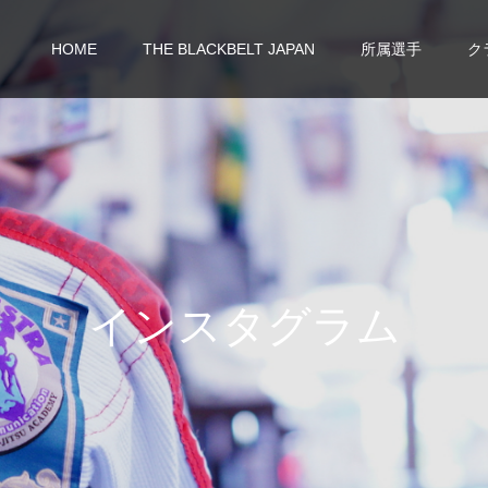
HOME
THE BLACKBELT JAPAN
所属選手
ク
イ
ン
ス
タ
グ
ラ
ム