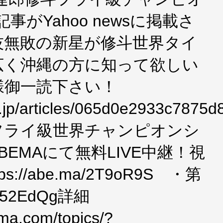
記事がYahoo newsに掲載さ
技無敗の新星が修斗世界タイ
広く沖縄の方に知って欲しい
様御一読下さい！
co.jp/articles/065d0e2933c78
郎フライ級世界チャンピオンシ
EMAにて無料LIVE中継！視
://abe.ma/2T9oR9S ・第
/352EdQg詳細
ma.com/topics/?