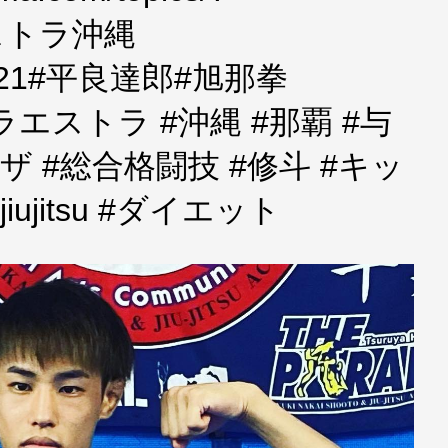
エストラ沖縄
C2021#平良達郎#旭那拳
le#パラエストラ #沖縄 #那覇 #与
 #コザ #総合格闘技 #修斗 #キッ
ujitsu #ダイエット