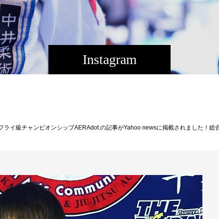
Instagram
む。幅広く沖縄の方に知って欲しいと切に思います。皆様御一読下さい！https://news.yahoo.co.jp/articles/065d0e2933c7875d88003d4632499d3d2434bdce今週7/4(日)平良達郎フライ級世界チャンピオンシップ、旭那拳出場！ABEMAにて無料LIVE中継！視聴URL：・第1部：https://abe.ma/2T9oR9S ・第2部：https://abe.ma/352EdQg詳細↓http: