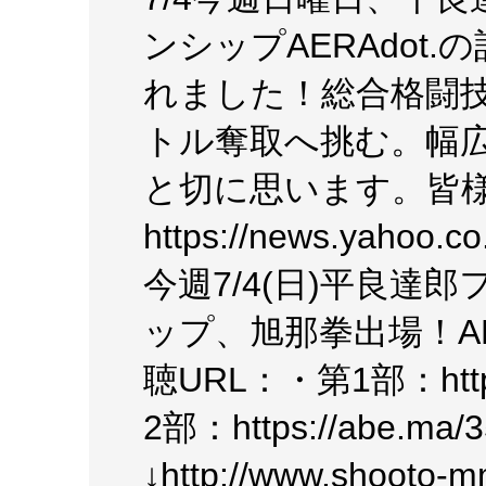
ンシップAERAdot.の
れました！総合格闘
トル奪取へ挑む。幅
と切に思います。皆
https://news.yahoo.
今週7/4(日)平良達
ップ、旭那拳出場！AB
聴URL：・第1部：https
2部：https://abe.ma
↓http://www.shooto-m