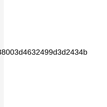
75d88003d4632499d3d2434bdce