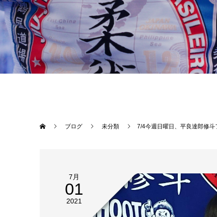
ブログ
未分類
7/4今週日曜日、平良達郎修斗フライ級チャンピオンシップAERAdot.の記事がYahoo newsに掲載されました！総合格闘技無敗の新星が修斗世界タイトル奪取へ挑
7月
01
2021