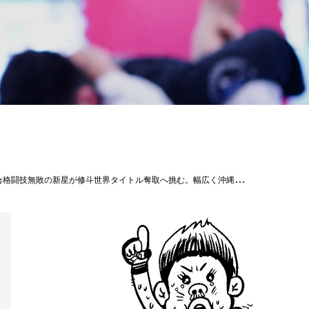
//www.shooto-mma.com/topics/?id=4051#Theパラエストラ沖縄#shooto0704#CKC2021#平良達郎#旭那拳#insprit#mobstyle#パラエストラ #沖縄 #那覇 #与儀 #MMA #shooto #コザ #総合格闘技 #修斗 #キックボクシング #柔術 #jiujitsu #ダイエット