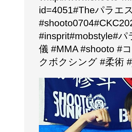
id=4051#Theパラ
#shooto0704#CK
#insprit#mobsty
儀 #MMA #shooto
クボクシング #柔術 #ji