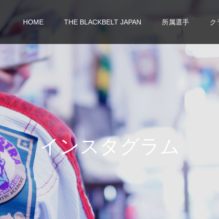
HOME
THE BLACKBELT JAPAN
所属選手
ク
イ
ン
ス
タ
グ
ラ
ム