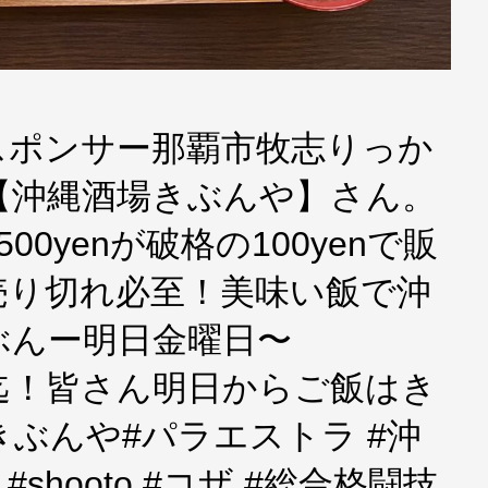
スポンサー那覇市牧志りっか
【沖縄酒場きぶんや】さん。
0yenが破格の100yenで販
売り切れ必至！美味い飯で沖
ぶんー明日金曜日〜
0:00迄！皆さん明日からご飯はき
きぶんや#パラエストラ #沖
 #shooto #コザ #総合格闘技