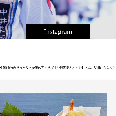
Instagram
】さん。明日からなんと定食1500yenが破格の100yenで販売との事です！！！売り切れ必至！美味い飯で沖縄を元気にしたいきぶんー明日金曜日〜START11:00〜20:00迄！皆さん明日からご飯はきぶんやへGO！！