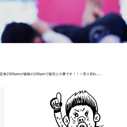
！#きぶんや#パラエストラ #沖縄 #那覇 #与儀 #MMA #shooto #コザ #総合格闘技 #修斗 #キックボクシング #柔術 #jiujitsu #ダイエット