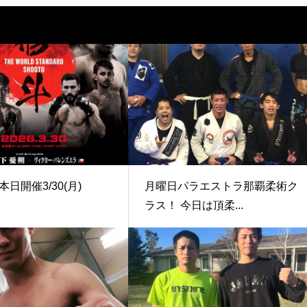
日開催3/30(月)
月曜日パラエストラ那覇柔術ク
ラス！ 今日は頂柔...