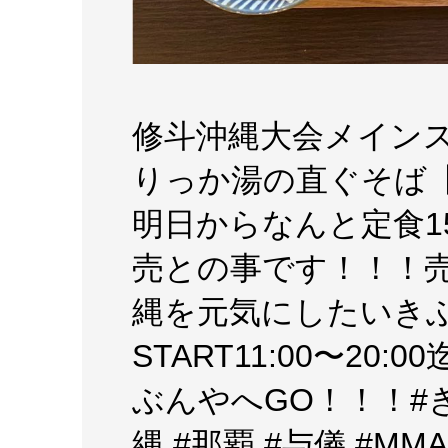
修斗沖縄大会メイン
りっか湯の直ぐそば
明日からなんと定食150
売との事です！！！
縄を元気にしたいき
START11:00〜2
ぶんやへGO！！！#
縄 #那覇 #与儀 #MMA