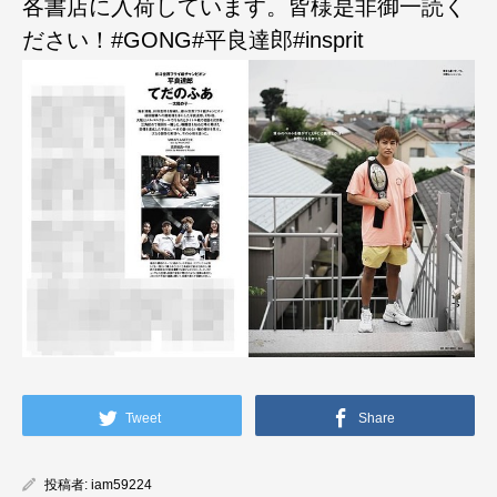
各書店に入荷しています。皆様是非御一読く
ださい！#GONG#平良達郎#insprit
Tweet
Share
投稿者:
iam59224