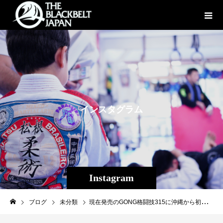
イ
ン
ス
タ
グ
ラ
ム
Instagram
ブログ
未分類
現在発売のGONG格闘技315に沖縄から初めて修斗世界フライ級チャンピオンに輝いた平良達郎(Theパラエストラ沖縄/inspiritファイター)の記事が掲載されています！台風等の影響で県内の書店への入荷も遅れましたが、現在各書店に入荷しています。皆様是非御一読ください！#GONG#平良達郎#insprit