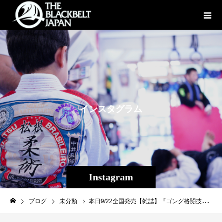
イ
ン
ス
タ
グ
ラ
ム
Instagram
ブログ
未分類
本日9/22全国発売【雑誌】『ゴング格闘技』11月号にて「コロナ禍のJ-MMA」特集としてTHE SHOOTO OKINAWAの記事を掲載して頂きました！他、平良達郎、南風原吉良斗、若山達也、Lyoと沖縄プロシューターが載っています。皆様check check宜しくお願いします！is.gd/KDalqg#ゴング格闘技#GONGKAKUTOUGI#パラエストラ #沖縄 #那覇 #与儀 #MMA #shooto #コザ #総合格闘技 #修斗 #キックボクシング #柔術 #jiujitsu #ダイエット