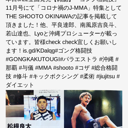
11月号にて「コロナ禍のJ-MMA」特集として
THE SHOOTO OKINAWAの記事を掲載して
頂きました！他、平良達郎、南風原吉良斗、
若山達也、Lyoと沖縄プロシューターが載っ
ています。皆様check check宜しくお願いし
ます！is.gd/KDalqg#ゴング格闘技
#GONGKAKUTOUGI#パラエストラ #沖縄 #
那覇 #与儀 #MMA #shooto #コザ #総合格闘
技 #修斗 #キックボクシング #柔術 #jiujitsu #
ダイエット