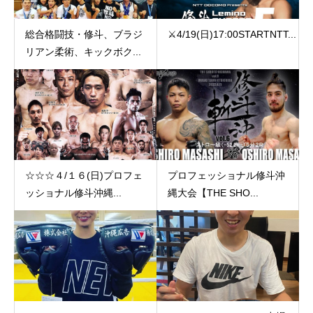
総合格闘技・修斗、ブラジ
⚔️4/19(日)17:00️STARTNTT...
リアン柔術、キックボク...
☆☆☆４/１６(日)プロフェ
プロフェッショナル修斗沖
ッショナル修斗沖縄...
縄大会【THE SHO...