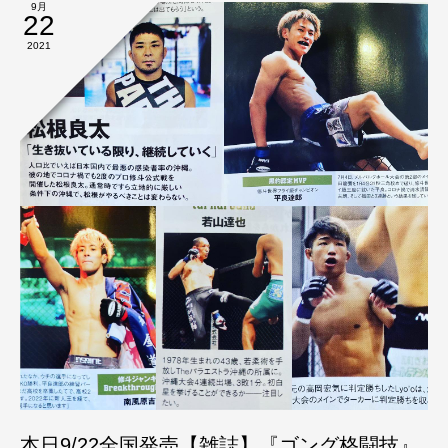
9月
22
2021
本日9/22全国発売【雑誌】『ゴング格闘技』