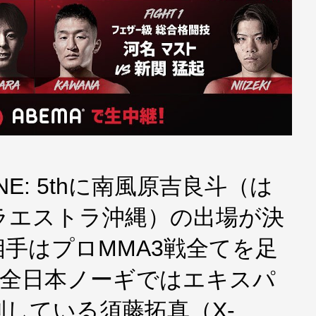
 ONE: 5thに南風原吉良斗（は
パラエストラ沖縄）の出場が決
手はプロMMA3戦全てを足
JF全日本ノーギではエキスパ
している須藤拓真（X-