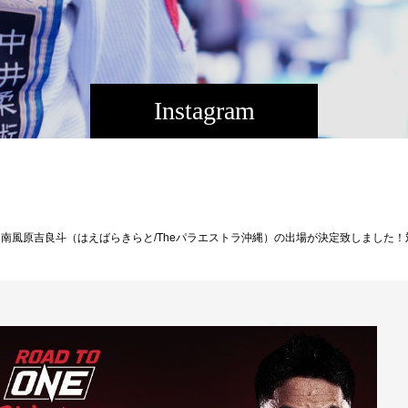
Instagram
選手権優勝、プロ修斗2戦2勝修斗出身の沖縄プロシューターキラトを全力で勝利させたいと思います。コチラの試合はABEMA格闘チャンネルにて完全無料LIVE中継予定です。皆様応援よろしくお願いします！視聴はコチラから↓gxyt4.app.goo.glMMA planet記事↓https://mmaplanet.jp/121887大会名：Road to ONE: 5th Sexyama Edition開催日：2021年10月5日(火)開場：午後4:30 開始：午後5:00開催地：渋谷・TSUTAYA O-East主催：ONE Championshipチケット：VVIP 30,000円（アリーナ最前列）/ VIP 10,000円（アリーナ2〜3列目）/ S 6,000円 ※全席指定、全て税込み価格。※当日券は500円増し※小学生以上はチケットが必要放送：10月5日（火）午後5時00分～ ABEMA格闘チャンネルgxyt4.app.goo.gl■ RO