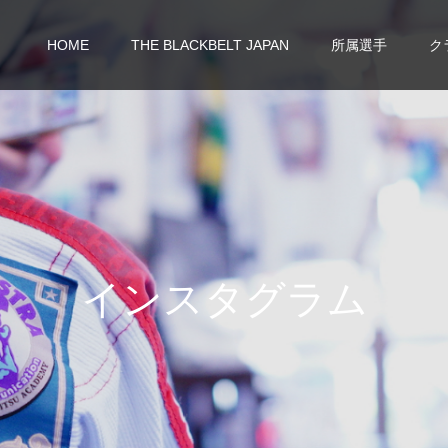
HOME
THE BLACKBELT JAPAN
所属選手
ク
イ
ン
ス
タ
グ
ラ
ム