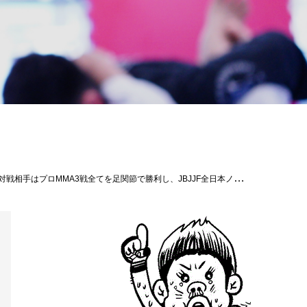
AD TO ONE05対戦カード＜フライ級(※61.2キロ)／5分3R＞和田竜光VS竹中大地＜グラップリング・ライト級(※77.1キロ)／10分1R＞青木真也VSキャプテン☆アフリカ＜バンタム級(※65.8キロ)／5分3R＞小野島恒太VS山本聖悟＜バンタム級(※65.8キロ)／5分3R＞山本空良VS野尻定由＜バンタム級(※65.8キロ)／5分3R＞須藤拓真VS南風原吉良斗＜フェザー級(※70.3キロ)／5分3R＞河名マストVS新関猛起#南風原吉良斗#Theパラエストラ沖縄#ROADTOONE#パラエストラ #沖縄 #那覇 #与儀 #MMA #shooto #コザ #総合格闘技 #修斗 #キックボクシング #柔術 #jiujitsu #ダイエット