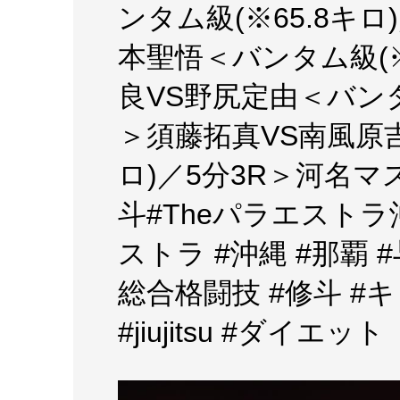
ンタム級(※65.8キロ
本聖悟＜バンタム級(※
良VS野尻定由＜バンタム
＞須藤拓真VS南風原吉
ロ)／5分3R＞河名マ
斗#Theパラエストラ沖
ストラ #沖縄 #那覇 #与儀
総合格闘技 #修斗 #
#jiujitsu #ダイエット