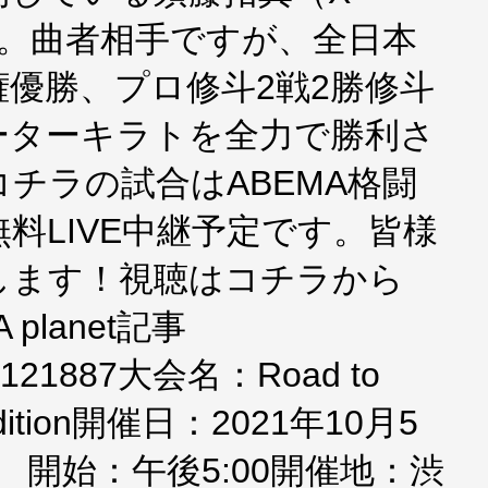
）選手。曲者相手ですが、全日本
優勝、プロ修斗2戦2勝修斗
ーターキラトを全力で勝利さ
チラの試合はABEMA格闘
料LIVE中継予定です。皆様
します！視聴はコチラから
MA planet記事
.jp/121887大会名：Road to
 Edition開催日：2021年10月5
0 開始：午後5:00開催地：渋