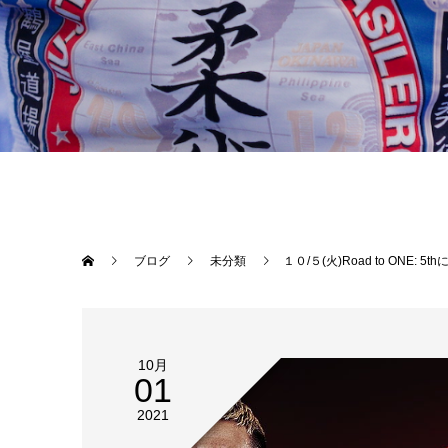
ブログ
未分類
１０/５(火)Road to ONE: 5thに南風原吉良斗（はえばらきらと/Theパラエストラ沖縄）の出場が決定致しました！対戦相手はプロMMA3戦全てを足関節で勝利し、JBJJF全日本ノーギではエキスパート・フェザー級を制している須藤拓真（X-TREME EBINA）選手。曲者相手ですが、全日本アマチュア修斗
10月
01
2021