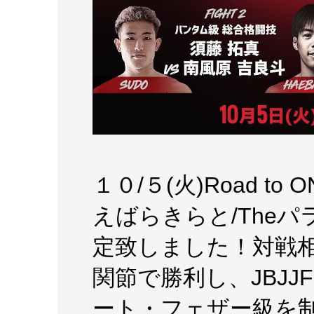
１０/５(火)Road to
えばらきらと/The
定致しました！対戦相
関節で勝利し、JBJ
ート・フェザー級を制