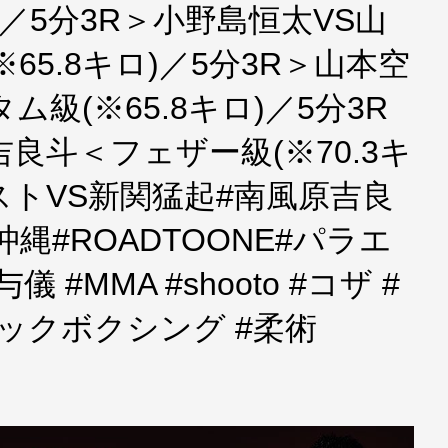
)／5分3R＞小野島恒太VS山
65.8キロ)／5分3R＞山本空
級(※65.8キロ)／5分3R
良斗＜フェザー級(※70.3キ
ストVS新関猛起#南風原吉良
縄#ROADTOONE#パラエ
 #MMA #shooto #コザ #
キックボクシング #柔術