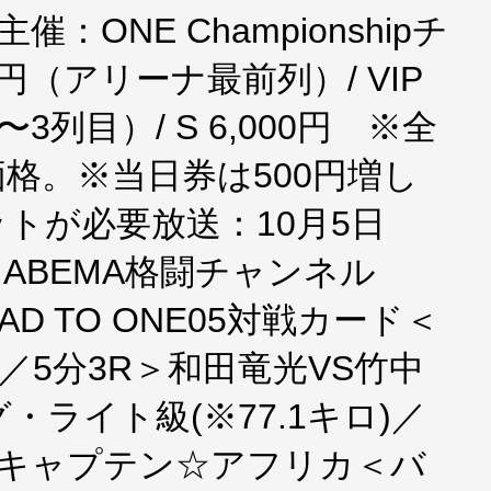
t主催：ONE Championshipチ
00円（アリーナ最前列）/ VIP
〜3列目）/ S 6,000円 ※全
格。※当日券は500円増し
トが必要放送：10月5日
 ABEMA格闘チャンネル
■ ROAD TO ONE05対戦カード＜
)／5分3R＞和田竜光VS竹中
ライト級(※77.1キロ)／
VSキャプテン☆アフリカ＜バ