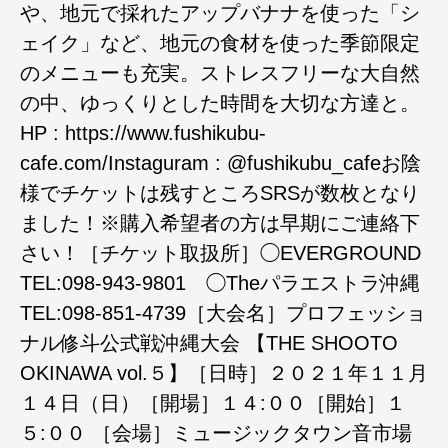
や、地元で採れたアップバナナを使った「シ
ェイク」など、地元の食材を使った季節限定
のメニューも充実。ストレスフリーな大自然
の中、ゆっくりとした時間を大切な方達と。
HP : https://www.fushikubu-
cafe.com/Instaguram : @fushikubu_cafeお陰
様でチケットは残すところSRSが数枚となり
ました！※購入希望者の方は早期にご連絡下
さい！［チケット取扱所］◯EVERGROUND
TEL:098-943-9801 ◯Theパラエストラ沖縄
TEL:098-851-4739［大会名］プロフェッショ
ナル修斗公式戦沖縄大会 【THE SHOOTO
OKINAWA vol.５】［日時］２０２１年１１月
１４日（日）［開場］１４:００［開始］１
５:００ ［会場］ミュージックタウン音市場