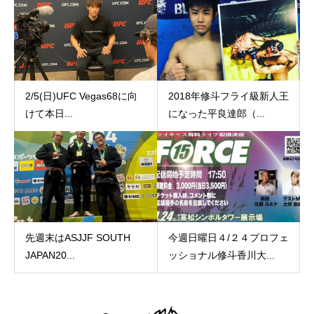
2/5(日)UFC Vegas68に向
2018年修斗フライ級新人王
けて本日...
になった平良達郎（...
先週末はASJJF SOUTH
今週日曜日４/２４プロフェ
JAPAN20...
ッショナル修斗香川大...