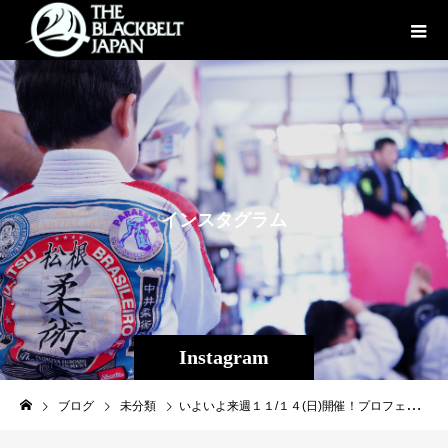
イ
ン
ス
タ
グ
ラ
ム
Instagram
ブログ
未分類
いよいよ来週１１/１４(日)開催！プロフェッショナル修斗沖縄大会【ＴＨＥ ＳＨＯＯＴＯ ＯＫＩＮＡＷＡvol.５】 今大会に華を添えて下さるラウンドガールの紹介です！美しいラウンドガールの姿にもご注目ください！◯Dancer Nao-Ｐｒｏｆｉｌｅ-沖縄アクターズスクール出身、桑田圭祐ドームツアー、ＴＵＢＥ 横浜スタジアム、島谷ひとみ ＰＶ.ＴＶ.紅白、SAZANGA9セルラースタジアム出演現在ダンス講師やDream39としても活動。ラウンドガールとしては【THE SHOOTO OKINAWA vol1】、【MUGEN挑】に出演。又 沖縄初開催された第4回・ミセスJAPAN2019沖縄大会 ヤングミセス部門グランプリ・ミセスJAPAN2019日本大会 PERSONALITY賞を受賞◯ＮＩＣＨＩＫＡ-Ｐｒｏｆｉｌｅ-・那覇市でプライベートリンパサロンivy経営・沖縄県内でラウンドガール(MUGEN挑)・MRS.JAPAN 2019沖縄大会 特別賞 BEST EVENING GOWING2019☆THE SHOOTO OKINAWA vol.５協賛企業様紹介★【ふしくぶカフェ】「ふしくぶカフェ」は2021年7月に世界自然遺産に登録されたヤンバルと大海原を一望できる沖縄本島最北端の辺戸岬にある絶景パノラマカフェ。１Fの観光案内所では国頭村のスタッフが常駐しています。人気商売のA5和牛100%を使用した「ロコモコ丼」や、地元で採れたアップバナナを使った「シェイク」など、地元の食材を使った季節限定のメニューも充実。ストレスフリーな大自然の中、ゆっくりとした時間を大切な方達と。HP : https://www.fushikubu-cafe.com/Instaguram : @fushikubu_cafeお陰様でチケットは残すところSRSが数枚となりました！※購入希望者の方は早期にご連絡下さい！［チケット取扱所］◯EVERGROUND TEL:098-943-9801 ◯Theパラエストラ沖縄 TEL:098-851-4739［大会名］プロフェッショナル修斗公式戦沖縄大会 【THE SHOOTO OKINAWA vol.５】［日時］２０２１年１１月１４日（日）［開場］１４:００［開始］１５:００ ［会場］ミュージックタウン音市場（沖縄市上地1-1-1)［主催］Theパラエストラ沖縄［認定］インターナショナル修斗コミッション［協力］一般社団法人日本修斗協会/ＥＶＥＲＧＲＯＵＮＤ/Studio Shine/ＪＭＯＣ/ＧＦＣ[特別協賛] 沖縄酒場きぶんや/株式会社ファッションキャンデー/沖縄広告株式会社/Deshign.SP41/パーソナルジムクロスライン/ふしくぶカフェ/SO-CRAZY.TOKYO/京都市役所前法律事務所/カルペディエム沖縄［チケット発売］発売中［チケット料金］ ＳＲＳ１２，０００円 ［お問い合わせ］Theパラエストラ沖縄 TEL:098-851-4739[公式ＳＮＳ]THE SHOOTO OKINAWA 公式BlogTHE SHOOTO OKINAWA 公式instagramTHE SHOOTO OKINAWA 公式FACEBOOKTHE SHOOTO OKINAWA 公式TWITTER［配 信］TwitCasting 前売り￥3,000- 当日￥3,500-URL: https://twitcasting.tv/f:3609780655707379/shopcart/※今大会は前日計量で行われます。【メインイベント・第７試合ストロー級（-５２．２ｋｇ）５分３Ｒ】木内SKINNY ZOMBIE崇雅（東京/和術慧舟會GODS）ＶＳ旭那 拳（沖縄那覇/Theパラエストラ沖縄）【セミファイナル・第６試合フェザー級（-６５．８ｋｇ）５分２Ｒ】児山 佳宏 （千葉/パラエストラ松戸）ＶＳ工藤圭一郎（沖縄名護/グランドスラムAPP）【第５試合ストロー級（-５２．２ｋｇ）５分２Ｒ】当真 佳直（沖縄那覇/ reversaL Gym OKINAWA CROSS×LINE）ＶＳ金内サイダー雄哉（沖縄コザ/Theパラエストラ沖縄） 【第４試合２０２２年新人王決定トーナメントバンタム級１回戦（-６１．２ｋｇ）５分２Ｒ】南風原吉良斗（沖縄那覇/Theパラエストラ沖縄）ＶＳ持田哲兵（福岡/ MMA RANGERS GYM）【第３試合ストロー級（-５２．２ｋｇ）５分２Ｒ】大城 匡史（ALIVE沖縄支部シマジリアンズ）ＶＳ泰斗（MMA RANGERS GYM）【第２試合フライ級（-５６．７ｋｇ）５分２Ｒ】若山達也（Theパラエストラ沖縄）ＶＳKJ タイラー（T-REX柔術アカデミー）【第１試合フライ級（-５６．７ｋｇ）５分２Ｒ】新垣 健司 （ALIVE沖縄支部シマジリアンズ）ＶＳ梅木 勇徳 （パラエストラ千葉）#THESHOOTOOKINAWA #shooto1114 #パラエストラ #沖縄 #那覇 #与儀 #MMA #shooto #コザ #総合格闘技 #修斗