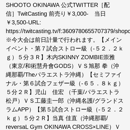
SHOOTO OKINAWA 公式TWITTER［配
信］TwitCasting 前売り￥3,000- 当日
￥3,500-URL:
https://twitcasting.tv/f:3609780655707379/shopc
※今大会は前日計量で行われます。【メイン
イベント・第７試合ストロー級（-５２．２ｋ
ｇ）５分３Ｒ】木内SKINNY ZOMBIE崇雅
（東京/和術慧舟會GODS）ＶＳ旭那 拳（沖
縄那覇/Theパラエストラ沖縄）【セミファイ
ナル・第６試合フェザー級（-６５．８ｋｇ）
５分２Ｒ】児山 佳宏 （千葉/パラエストラ
松戸）ＶＳ工藤圭一郎（沖縄名護/グランドス
ラムAPP）【第５試合ストロー級（-５２．２
ｋｇ）５分２Ｒ】当真 佳直（沖縄那覇/
reversaL Gym OKINAWA CROSS×LINE）Ｖ