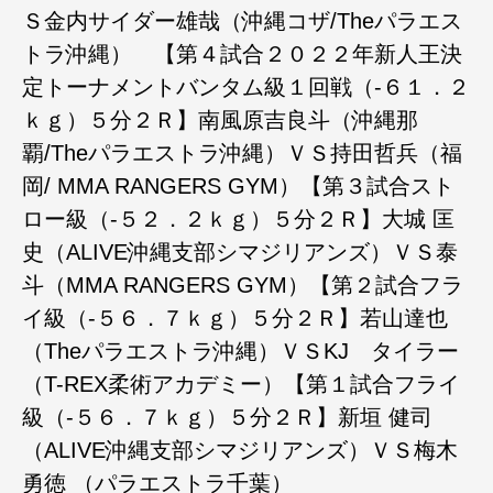
Ｓ金内サイダー雄哉（沖縄コザ/Theパラエス
トラ沖縄） 【第４試合２０２２年新人王決
定トーナメントバンタム級１回戦（-６１．２
ｋｇ）５分２Ｒ】南風原吉良斗（沖縄那
覇/Theパラエストラ沖縄）ＶＳ持田哲兵（福
岡/ MMA RANGERS GYM）【第３試合スト
ロー級（-５２．２ｋｇ）５分２Ｒ】大城 匡
史（ALIVE沖縄支部シマジリアンズ）ＶＳ泰
斗（MMA RANGERS GYM）【第２試合フラ
イ級（-５６．７ｋｇ）５分２Ｒ】若山達也
（Theパラエストラ沖縄）ＶＳKJ タイラー
（T-REX柔術アカデミー）【第１試合フライ
級（-５６．７ｋｇ）５分２Ｒ】新垣 健司
（ALIVE沖縄支部シマジリアンズ）ＶＳ梅木
勇徳 （パラエストラ千葉）