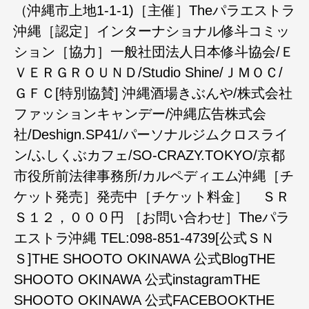
（沖縄市上地1-1-1)［主催］Theパラエストラ
沖縄［認定］インターナショナル修斗コミッ
ション［協力］一般社団法人日本修斗協会/Ｅ
ＶＥＲＧＲＯＵＮＤ/Studio Shine/ＪＭＯＣ/
ＧＦＣ[特別協賛] 沖縄酒場きぶんや/株式会社
ファッションキャンデー/沖縄広告株式会
社/Deshign.SP41/パーソナルジムクロスライ
ン/ふしくぶカフェ/SO-CRAZY.TOKYO/京都
市役所前法律事務所/カルペディエム沖縄［チ
ケット発売］発売中［チケット料金］ ＳＲ
Ｓ１２，０００円 ［お問い合わせ］Theパラ
エストラ沖縄 TEL:098-851-4739[公式ＳＮ
Ｓ]THE SHOOTO OKINAWA 公式BlogTHE
SHOOTO OKINAWA 公式instagramTHE
SHOOTO OKINAWA 公式FACEBOOKTHE