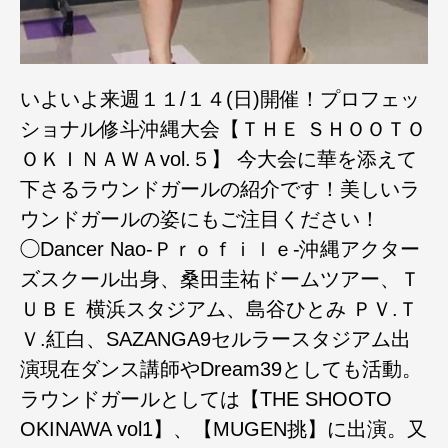
いよいよ来週１１/１４(日)開催！プロフェッ
ショナル修斗沖縄大会【ＴＨＥ ＳＨＯＯＴＯ
ＯＫＩＮＡＷＡvol.５】 今大会に華を添えて
下さるラウンドガールの紹介です！美しいラ
ウンドガールの姿にもご注目ください！
◯Dancer Nao-Ｐｒｏｆｉｌｅ-沖縄アクター
ズスクール出身、桑田圭祐ドームツアー、Ｔ
ＵＢＥ 横浜スタジアム、島谷ひとみ ＰＶ.Ｔ
Ｖ.紅白、SAZANGA9セルラースタジアム出
演現在ダンス講師やDream39としても活動。
ラウンドガールとしては【THE SHOOTO
OKINAWA vol1】、【MUGEN挑】に出演。又