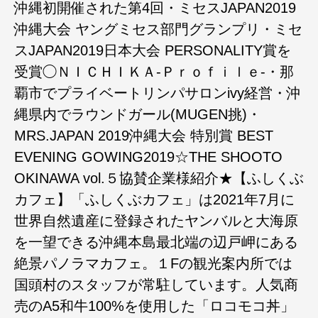
沖縄初開催された第4回・ミセスJAPAN2019
沖縄大会 ヤングミセス部門グランプリ・ミセ
スJAPAN2019日本大会 PERSONALITY賞を
受賞◯ＮＩＣＨＩＫＡ-Ｐｒｏｆｉｌｅ-・那
覇市でプライベートリンパサロンivy経営・沖
縄県内でラウンドガール(MUGEN挑)・
MRS.JAPAN 2019沖縄大会 特別賞 BEST
EVENING GOWING2019☆THE SHOOTO
OKINAWA vol.５協賛企業様紹介★【ふしくぶ
カフェ】「ふしくぶカフェ」は2021年7月に
世界自然遺産に登録されたヤンバルと大海原
を一望できる沖縄本島最北端の辺戸岬にある
絶景パノラマカフェ。１Fの観光案内所では
国頭村のスタッフが常駐しています。人気商
売のA5和牛100%を使用した「ロコモコ丼」