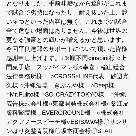
となりました。手前味噌ながら達郎がこれま
で試合で劣勢になったり、耐え抜いた上、競
い勝つといった内容は無く、これまでの試合
全て危ない場面はありません。今後は世界の
更なる強豪との戦いが増えるかと思います。
今回平良達郎のサポートについて頂いた皆様
感謝申し上げます。↓※順不同○inspirit様 ○上
間菓子店 スッパイマン様○幸喜・稲山総合
法律事務所様 ○CROSS×LINE代表 砂辺光
久様 ○沖縄酒場 きぶんや様 ○Deep様
○Mr.Pulito様 ○SO-CRAZY.TOKYO様 ○沖縄
広告株式会社様○東都開発株式会社様○桑江皮
膚科醫院様 ○EVERGROUND様 ○株式会社
アクアノースビーチ様○EBISAWA様〇サンサ
ンはり灸整骨院様〇坂本商会様〇STAR