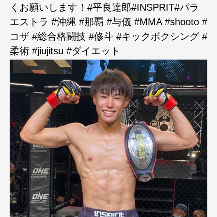
くお願いします！#平良達郎#INSPRIT#パラ
エストラ #沖縄 #那覇 #与儀 #MMA #shooto #
コザ #総合格闘技 #修斗 #キックボクシング #
柔術 #jiujitsu #ダイエット