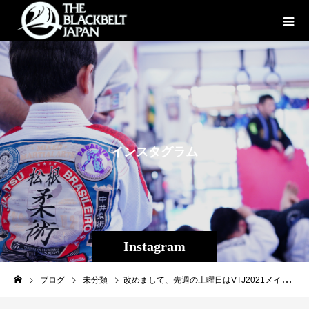
イ
ン
ス
タ
グ
ラ
ム
Instagram
ブログ
未分類
改めまして、先週の土曜日はVTJ2021メインイベントにて平良達郎（Theパラエストラ沖縄/INSPRIT）が1Rパンチを効かせた後にバックチョーク一本勝ちでした！７月に沖縄県勢として初めて修斗世界チャンピオンに輝き、初試合が【VTJ2021】歴史ある大会のメインイベントにて南米チリの国内チャンピオンという未知の強豪でしたが、これを一蹴。これでアマチュア修斗10戦10勝、プロ修斗10戦10勝（3KO・５S）（15歳でTheパラエストラ沖縄に入門し、柔術、アマキック、プロキックも勝利、負け無しの格闘技完全無敗）となりました。手前味噌ながら達郎がこれまで試合で劣勢になったり、耐え抜いた上、競い勝つといった内容は無く、これまでの試合全て危ない場面はありません。今後は世界の更なる強豪との戦いが増えるかと思います。今回平良達郎のサポートについて頂いた皆様感謝申し上げます。↓※順不同○inspirit様 ○上間菓子店 スッパイマン様○幸喜・稲山総合法律事務所様 ○CROSS×LINE代表 砂辺光久様 ○沖縄酒場 きぶんや様 ○Deep様 ○Mr.Pulito様 ○SO-CRAZY.TOKYO様 ○沖縄広告株式会社様○東都開発株式会社様○桑江皮膚科醫院様 ○EVERGROUND様 ○株式会社アクアノースビーチ様○EBISAWA様〇サンサンはり灸整骨院様〇坂本商会様〇STAR PARTNERS様試合から3日後、早速Theパラエストラ沖縄にて汗を流した平良達郎は未来を見据えています。来年は海外修行、遠征も視野にする為、沢山の人々に平良達郎の存在を知ってもらう必要が有ります。そしてその世界の広さは計り知れなく、2021年現在同階級でも沢山の強豪が存在しているのは重々承知しています。高い壁はまだその頂きも見えないですが、平良達郎の目標はフライ級世界で１番強い選手。 日本のMMAファンの皆様に修斗ファンの皆様に夢を見せてそして日本の選手の道標になる様に引き続き努力し勝ち続けさせていかせます。From Okinawa to world！From Japan to the world！From Shooto to the world！皆様今後とも応援宜しくお願いします！#平良達郎#INSPRIT#パラエストラ #沖縄 #那覇 #与儀 #MMA #shooto #コザ #総合格闘技 #修斗 #キックボクシング #柔術 #jiujitsu #ダイエット