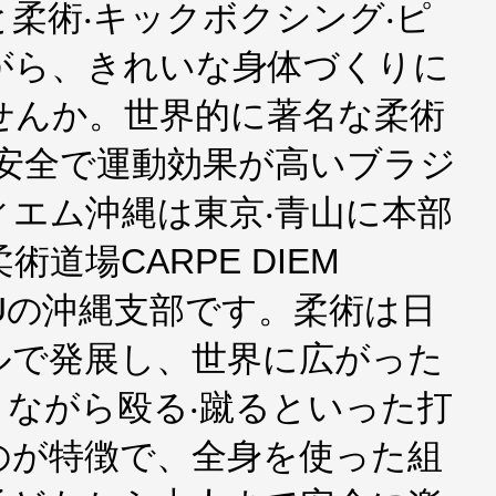
柔術‧キックボクシング‧ピ
がら、きれいな⾝体づくりに
せんか。世界的に著名な柔術
ム安全で運動効果が⾼いブラジ
エム沖縄は東京‧⻘⼭に本部
道場CARPE DIEM
-JITSUの沖縄⽀部です。柔術は⽇
ルで発展し、世界に広がった
ながら殴る‧蹴るといった打
のが特徴で、全⾝を使った組