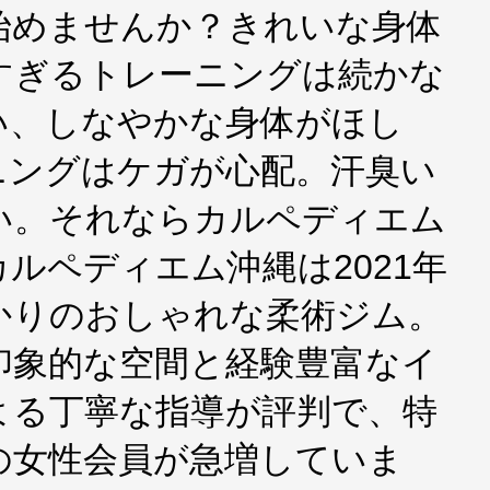
始めませんか？きれいな⾝体
すぎるトレーニングは続かな
い、しなやかな⾝体がほし
ニングはケガが⼼配。汗臭い
い。それならカルペディエム
ルペディエム沖縄は2021年
かりのおしゃれな柔術ジム。
印象的な空間と経験豊富なイ
よる丁寧な指導が評判で、特
の⼥性会員が急増していま