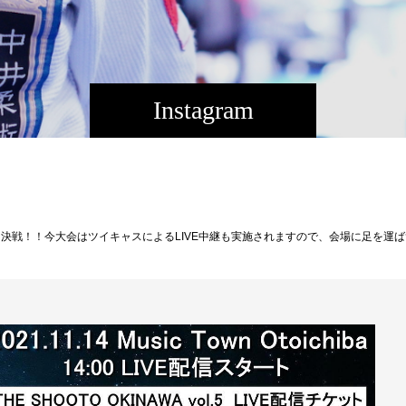
Instagram
ttps://twitcasting.tv/f:3609780655707379/shopcart/110319☆THE SHOOTO OKINAWA vol.５協賛企業様紹介★【カルぺィエム沖縄】CARPE DIEMおしゃれなジムできれいな⾝体づくり始めませんか？きれいな⾝体に憧れるけれどキツすぎるトレーニングは続かない。筋⾁は適度でいい、しなやかな⾝体がほしい。格闘技系トレーニングはケガが⼼配。汗臭いジムには⾏きたくない。それならカルペディエム沖縄に来ませんか？カルペディエム沖縄は2021年夏にオープンしたばかりのおしゃれな柔術ジム。さわやかなブルーが印象的な空間と経験豊富なインストラクター陣による丁寧な指導が評判で、特にフィットネス⽬的の⼥性会員が急増しています。おしゃれな仲間と柔術‧キックボクシング‧ピラティスを楽しみながら、きれいな⾝体づくりにチャレンジしてみませんか。世界的に著名な柔術ジム‧カルペディエム安全で運動効果が⾼いブラジリアン柔術カルペディエム沖縄は東京‧⻘⼭に本部がありブラジリアン柔術道場CARPE DIEM BRAZILIAN JUI-JITSUの沖縄⽀部です。柔術は⽇本で⽣まれ、ブラジルで発展し、世界に広がった格闘技。格闘技でありながら殴る‧蹴るといった打撃が禁⽌されているのが特徴で、全⾝を使った組み技が主体のため、⼦どもから⼤⼈まで安全に楽しめます。⾼い運動効果とケガのリスクが低い安全性が評価され、国内外のセレブに⼤流⾏