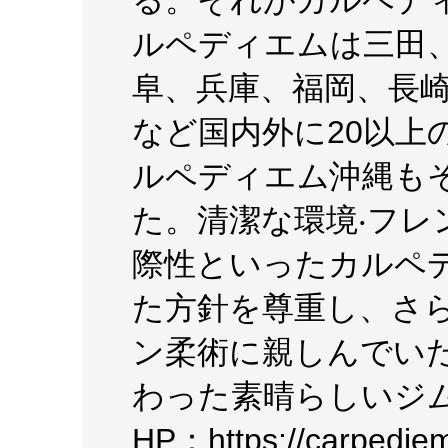
る。それがカルペデ
ルペディエムは三⽥
⾩、兵庫、福岡、⻑
など国内外に20以上
ルペディエム沖縄も
た。清潔な環境‧フレ
際性といったカルペ
た⽅針を尊重し、さ
ン柔術に親しんでい
わった素晴らしいジ
HP：https://carpedi