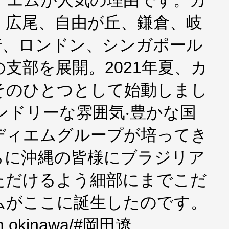
ィエムが⼈気の理由です。カ
、広尾、⾃由が丘、鎌倉、岐
崎、ロンドン、シンガポール
の⽀部を展開。2021年夏、カ
そのひとつとして始動しまし
ンドリーな雰囲気‧豊かな国
ディエムグループが培ってき
らに沖縄の皆様にブラジリア
ただけるよう細部にまでこだ
ムがここに誕⽣したのです。
em.okinawa/#岡田遼