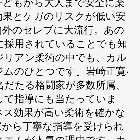
⼦どもから⼤⼈まで安全に楽
効果とケガのリスクが低い安
内外のセレブに⼤流⾏。あの
厚⽣に採⽤されていることでも知
ジリアン柔術の中でも、カル
ジムのひとつです。岩崎正寛‧
名だたる格闘家が多数所属、
して指導にも当たっていま
ネス効果が⾼い柔術を確かな
家から丁寧な指導を受けられ