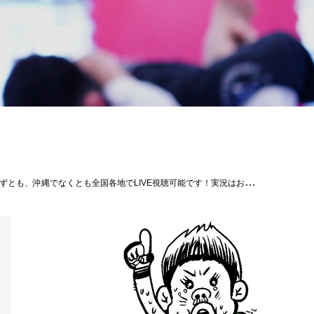
。あのGoogle社の福利厚⽣に採⽤されていることでも知られています。ブラジリアン柔術の中でも、カルペディエムは著名なジムのひとつです。岩崎正寛‧世羅智茂‧橋本知之ら名だたる格闘家が多数所属、インストラクターとして指導にも当たっています。安全でフィットネス効果が⾼い柔術を確かな技術を持つ黒帯柔術家から丁寧な指導を受けられる。それがカルペディエムが⼈気の理由です。カルペディエムは三⽥、広尾、⾃由が丘、鎌倉、岐⾩、兵庫、福岡、⻑崎、ロンドン、シンガポールなど国内外に20以上の⽀部を展開。2021年夏、カルペディエム沖縄もそのひとつとして始動しました。清潔な環境‧フレンドリーな雰囲気‧豊かな国際性といったカルペディエムグループが培ってきた⽅針を尊重し、さらに沖縄の皆様にブラジリアン柔術に親しんでいただけるよう細部にまでこだわった素晴らしいジムがここに誕⽣したのです。HP：https://carpediem.okinawa/#岡田遼#THESHOOTOOKINAWA #shooto1114 #パラエストラ #沖縄 #那覇 #与儀 #MMA #shooto #コザ #総合格闘技 #修斗