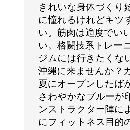
きれいな⾝体づくり
に憧れるけれどキツ
い。筋⾁は適度でい
い。格闘技系トレー
ジムには⾏きたくな
沖縄に来ませんか？カ
夏にオープンしたば
さわやかなブルーが
ンストラクター陣に
にフィットネス⽬的