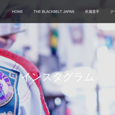
HOME
THE BLACKBELT JAPAN
所属選手
ク
イ
ン
ス
タ
グ
ラ
ム