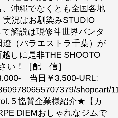
も、沖縄でなくとも全国各地
！実況はお馴染みSTUDIO
そして解説は現修斗世界バンタ
田遼（パラエストラ千葉）が
越しに是非THE SHOOTO
下さい！［配 信］
3,000- 当日￥3,500-URL:
tv/f:3609780655707379/shopcar
A vol.５協賛企業様紹介★【カ
PE DIEMおしゃれなジムで