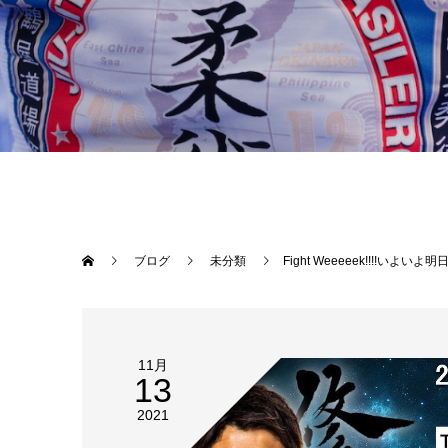
ブログ
未分類
Fight Weeeeek!!!!いよいよ明日決戦！！今大会はツイキャスによるLIVE中継も実施されますので、会場に足を運ばずとも、沖縄でなくとも全国各地でLIVE視聴可能です！実況はお馴染みSTUDIO SHINEの木暮聡、そして解説は現修斗世界バンタム級チャンピオン岡田遼（パラエストラ千葉）が務めます！当日は画面越しに是非THE SHOOTO OKINAWAをご堪能下さい！［配 信］TwitCasting 前売り￥3,000- 当日￥3,500-URL: h
11月
13
2021