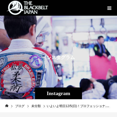
イ
ン
ス
タ
グ
ラ
ム
Instagram
ブログ
未分類
いよいよ明日12/5(日)！プロフェッショナル修斗広島大会！Theパラエストラ沖縄からジョナタンバイエス、畠山隆称が出場します！ただ今福岡空港に到着、これからbullet trainで広島へ。怪我もなく体重体調もバッチリ、アウェーの地で勝利を掴み取ります！！今大会は会場に足を運ばずともツイキャスでLIVE視聴可能です！畠山隆弥&ジョナタンバイエスの応援宜しくお願いします！！【闘裸男26】ツイキャス購入ページ↓https://twitcasting.tv/c:toraonationstate/shopcart/113533■有限会社藤和工業提供試合 77.1kg契約5分2R佐々木信治（広島/BURST）vsジョナタンバイエス（USA/Theパラエストラ沖縄）【闘裸男GIG03】ツイキャス購入ページ↓https://twitcasting.tv/c:toraonationstate/shopcart/113532■56.7 kg契約5分2R麻生 祐弘（山口/有永道場TeamResolve）vs畠山隆弥（沖縄/Theパラエストラ沖縄）LIVE配信チケット購入ガイド↓https://00m.in/h8e0f［大会名］プロフェッショナル修斗公式戦広島大会「闘裸男26 広島」［開催日］2021年12月5日（日）［会 場］広島県広島市/BLUE LIVE HIROSHIMA［主 催］TORAO NATION STATE［認 定］ISC［開 場/開 始］17：00/17：30［LIVE配信］ツイキャス 前売り3,500円 （当日券）4,000円 https://ja.twitcasting.tv/c:toraonationstate/shopcart/113533［メインイベント・第6試合］（有）藤和工業提供試合 77.1kg契約5分2R佐々木 信治（広島/BURST）vsジョナタン・バイエス（USA/Theパラエストラ沖縄）［セミファイナル・第5試合］65.8 kg契約5分3R野瀬 翔平（福岡/マスタ－ジャパン福岡）vs奇天烈（大阪/修斗GYMS直心会）［第4試合］闘裸男寝試合 75kg契約5分2R田村 ヒビキ（福岡/カルペディエム福岡）※修斗環太平洋ウェルター級ランキング1位vs森戸 新士（山口/ LEOS JIU JITSU ACADEMY）※JBJJF2019ランキング１位［第3試合］65.8 kg契約5分2R神田T800周一（広島/パラエストラ広島）vsキシシ（京都/MIBURO）［第2試合］56.7 kg契約5分2Rふじい☆ペリー（広島/BURST）vs蒔田 伸吾（広島/TKエスペランサ）［第1試合］赤崎道場提供試合 53.0 kg契約5分2R宝珠山 桃花（福岡/赤崎道場A-SPIRIT）vs和田 千聖（山口/毛利道場）［大会名］プロフェッショナル修斗公式戦広島大会「闘裸男GIG03 広島」［開催日］2021年12月5日（日）［会 場］広島県広島市/BLUE LIVE HIROSHIMA［主 催］TORAO NATION STATE［認 定］SC［開 場/開 始］13：30/14：00［チケットぴあ］https://t.pia.jp/ Pコード594-730 VIP席10,000円 SRS席8,000円完売 RS席6,000円 S席5,000円［LIVE配信］ツイキャス 前売り3,000円 （当日券）3,500円 https://ja.twitcasting.tv/c:toraonationstate/shopcart/113532［メインイベント・第5試合］2022年度新人王決定トーナメント ストロー級5分2R※当日計量により56.7kgで実施横関 タルト（広島/TKエスペランサ）vsわっしょい内田（福岡/パーソナルスタイルス）［セミファイナル・第4試合］2022年度新人王決定トーナメント フライ級5分2R※当日計量により61.2kgで実施水田 大智（山口/有永道場TeamResolve）vs丸山 幹太（京都/MIBURO）［第3試合］2022年度新人王決定トーナメント ライト級5分2R ※当日計量により77.1kgで実施スモーキー（広島/ＴＫエスペランサ）vs貞永 大輔（山口/マスタージャパン山口）［第2試合］56.7kg契約5分2R麻生 祐弘（山口/有永道場TeamResolve）vs畠山 隆弥（沖縄/Theパラエストラ沖縄）［第1試合］2022年度新人王決定トーナメント フェザー級5分2R ※当日計量により70.3kgで実施HAMMER KATU（山口/有永道場TeamResolve）vs一水 浩二（宮崎/総合格闘技近田道場）#shooto1205#闘裸男#パラエストラ #沖縄 #那覇 #与儀 #MMA #shooto #コザ #総合格闘技 #修斗 #キックボクシング #柔術 #jiujitsu #ダイエット