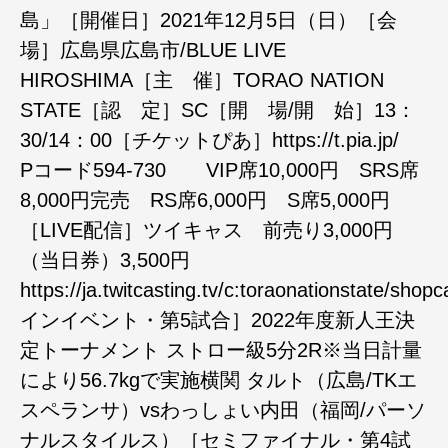
島」［開催日］2021年12月5日（日）［会
場］広島県広島市/BLUE LIVE
HIROSHIMA［主 催］TORAO NATION
STATE［認 定］SC［開 場/開 始］13：
30/14：00［チケットぴあ］https://t.pia.jp/
Pコード594-730 VIP席10,000円 SRS席
8,000円完売 RS席6,000円 S席5,000円
［LIVE配信］ツイキャス 前売り3,000円
（当日券）3,500円
https://ja.twitcasting.tv/c:toraonationstate/sh
インイベント・第5試合］2022年度新人王決
定トーナメント ストロー級5分2R※当日計量
により56.7kgで実施横関 タルト（広島/TKエ
スペランサ）vsわっしょい内田（福岡/パーソ
ナルスタイルス）［セミファイナル・第4試