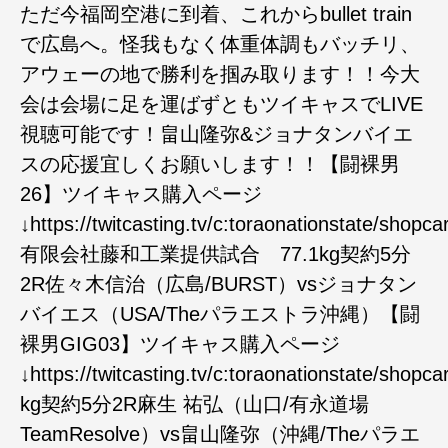
ただ今福岡空港に到着、これからbullet train
で広島へ。怪我もなく体重体調もバッチリ、
アウェーの地で勝利を掴み取ります！！今大
会は会場に足を運ばずともツイキャスでLIVE
視聴可能です！畠山隆弥&ジョナタンバイエ
スの応援宜しくお願いします！！【闘裸男
26】ツイキャス購入ページ
↓https://twitcasting.tv/c:toraonationstate/shopc
有限会社藤和工業提供試合 77.1kg契約5分
2R佐々木信治（広島/BURST）vsジョナタン
バイエス（USA/Theパラエストラ沖縄）【闘
裸男GIG03】ツイキャス購入ページ
↓https://twitcasting.tv/c:toraonationstate/shopc
kg契約5分2R麻生 祐弘（山口/有永道場
TeamResolve）vs畠山隆弥（沖縄/Theパラエ