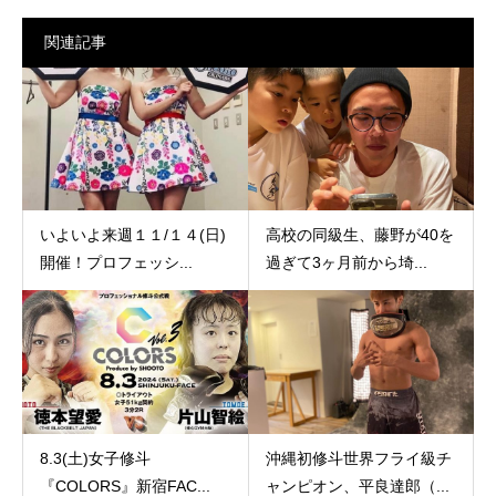
関連記事
いよいよ来週１１/１４(日)
高校の同級生、藤野が40を
開催！プロフェッシ...
過ぎて3ヶ月前から埼...
8.3(土)女子修斗
沖縄初修斗世界フライ級チ
『COLORS』新宿FAC...
ャンピオン、平良達郎（...