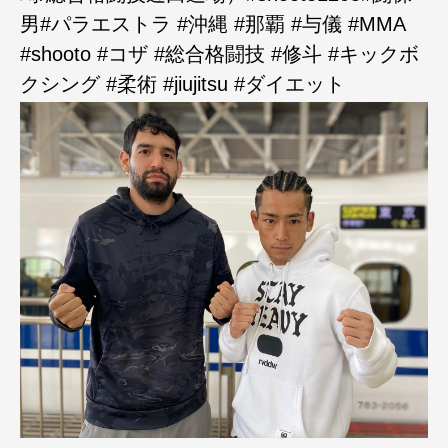
男#パラエストラ #沖縄 #那覇 #与儀 #MMA
#shooto #コザ #総合格闘技 #修斗 #キックボ
クシング #柔術 #jiujitsu #ダイエット