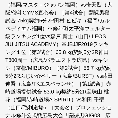
（福岡/マスタ－ジャパン福岡）vs奇天烈（大
阪/修斗GYMS直心会）［第4試合］闘裸男寝
試合 75kg契約5分2R田村 ヒビキ（福岡/カル
ペディエム福岡）※修斗環太平洋ウェルター
級ランキング1位vs森戸 新士（山口/ LEOS
JIU JITSU ACADEMY）※JBJJF2019ランキ
ング１位［第3試合］65.8 kg契約5分2R神田
T800周一（広島/パラエストラ広島）vsキシ
シ（京都/MIBURO）［第2試合］56.7 kg契約
5分2Rふじい☆ペリー（広島/BURST）vs蒔田
伸吾（広島/TKエスペランサ）［第1試合］赤
崎道場提供試合 53.0 kg契約5分2R宝珠山 桃
花（福岡/赤崎道場A-SPIRIT）vs和田 千聖
（山口/毛利道場）［大会名］プロフェッショ
ナル修斗公式戦広島大会「闘裸男GIG03 広