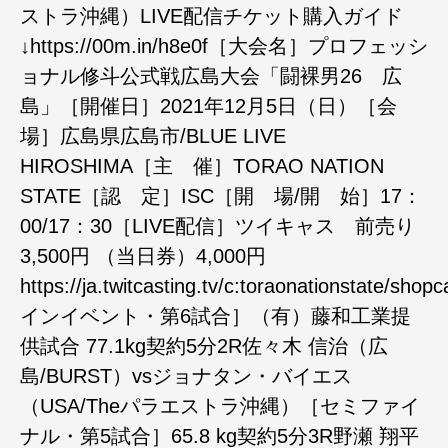
ストラ沖縄）LIVE配信チケット購入ガイド
↓https://00m.in/h8e0f［大会名］プロフェッシ
ョナル修斗公式戦広島大会「闘裸男26 広
島」［開催日］2021年12月5日（日）［会
場］広島県広島市/BLUE LIVE
HIROSHIMA［主 催］TORAO NATION
STATE［認 定］ISC［開 場/開 始］17：
00/17：30［LIVE配信］ツイキャス 前売り
3,500円 （当日券）4,000円
https://ja.twitcasting.tv/c:toraonationstate/sh
インイベント・第6試合］（有）藤和工業提
供試合 77.1kg契約5分2R佐々木 信治（広
島/BURST）vsジョナタン・バイエス
（USA/Theパラエストラ沖縄）［セミファイ
ナル・第5試合］65.8 kg契約5分3R野瀬 翔平