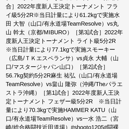
合］2022年度新人王決定トーナメント フラ
イ級5分2R※当日計量により61.2kgで実施水
田 大智（山口/有永道場TeamResolve）vs丸
山 幹太（京都/MIBURO）［第3試合］2022年
度新人王決定トーナメント ライト級5分2R
※当日計量により77.1kgで実施スモーキー
（広島/ＴＫエスペランサ）vs貞永 大輔（山
口/マスタージャパン山口）［第2試合］
56.7kg契約5分2R麻生 祐弘（山口/有永道場
TeamResolve）vs畠山 隆弥（沖縄/Theパラエ
ストラ沖縄）［第1試合］2022年度新人王決
定トーナメント フェザー級5分2R ※当日計
量により70.3kgで実施HAMMER KATU（山
口/有永道場TeamResolve）vs一水 浩二（宮
崎/総合格闘技近田道場）#shooto1205#闘裸