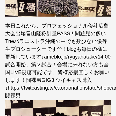
本日これから、プロフェッショナル修斗広島
大会出場畠山隆称計量PASS!!!問題児の多い
Theパラエストラ沖縄の中でも数少ない優等
生プロシューターです^^！blogも毎日の様に
更新しています↓ameblo.jp/ryuyahatake/14:00
試合開始、第２試合！会場に来れない方も全
国LIVE視聴可能です、皆様応援宜しくお願い
します！闘裸男GIG3 ツイキャス購入
↓https://twitcasting.tv/c:toraonationstate/shop
闘裸男