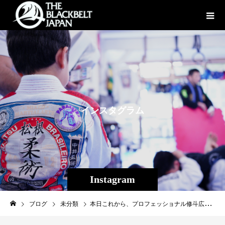
イ
ン
ス
タ
グ
ラ
ム
Instagram
ブログ
未分類
本日これから、プロフェッショナル修斗広島大会出場畠山隆称計量PASS!!!問題児の多いTheパラエストラ沖縄の中でも数少ない優等生プロシューターです^^！blogも毎日の様に更新しています↓ameblo.jp/ryuyahatake/14:00試合開始、第２試合！会場に来れない方も全国LIVE視聴可能です、皆様応援宜しくお願いします！闘裸男GIG3 ツイキャス購入↓https://twitcasting.tv/c:toraonationstate/shopcart/113532#shooto1205#闘裸男