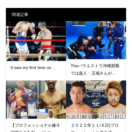
関連記事
Theパラエストラ沖縄那覇
It was my first time on...
では超人・玉城さんが...
【プロフェッショナル修斗
２０２２年１１/６日)プロ