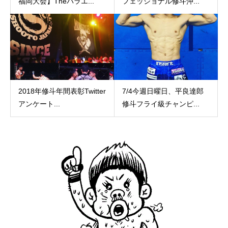
福岡大会】Theパラエ...
フェッショナル修斗沖...
2018年修斗年間表彰Twitter
7/4今週日曜日、平良達郎
アンケート...
修斗フライ級チャンピ...