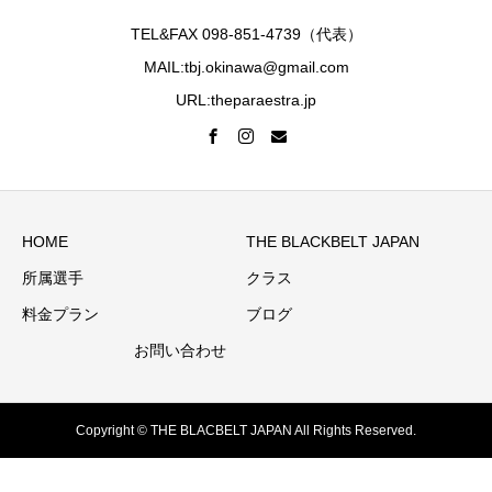
TEL&FAX 098-851-4739（代表）
MAIL:tbj.okinawa@gmail.com
URL:theparaestra.jp
HOME
THE BLACKBELT JAPAN
所属選手
クラス
料金プラン
ブログ
お問い合わせ
Copyright © THE BLACBELT JAPAN All Rights Reserved.