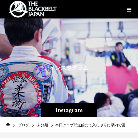
イ
ン
ス
タ
グ
ラ
ム
Instagram
ブログ
未分類
本日はコザ武道館にて久しぶりに県内で柔術トーナメントが開催されました！キッズは7人が出場して5名が金メダルの好成績！！大人の部で出場した皆さんは勝利あり敗北あり悲喜交々。試合はただただ格闘技が強くなる訳ではなく、その人の人間力を向上させます。皆が皆、良い経験を積めました。All the players are nice fight！And I am very grateful to Dr. Ivan Sakamoto for creating the opportunity.#kingofislandOkinawa#パラエストラ #沖縄 #那覇 #与儀 #MMA #shooto #コザ #総合格闘技 #修斗 #キックボクシング #柔術 #jiujitsu #ダイエット