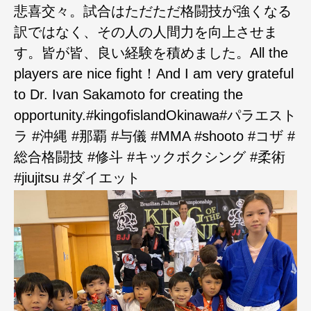
悲喜交々。試合はただただ格闘技が強くなる
訳ではなく、その人の人間力を向上させま
す。皆が皆、良い経験を積めました。All the
players are nice fight！And I am very grateful
to Dr. Ivan Sakamoto for creating the
opportunity.#kingofislandOkinawa#パラエスト
ラ #沖縄 #那覇 #与儀 #MMA #shooto #コザ #
総合格闘技 #修斗 #キックボクシング #柔術
#jiujitsu #ダイエット