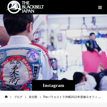
イ
ン
ス
タ
グ
ラ
ム
Instagram
ブログ
未分類
Theパラエストラ沖縄2022年度修斗オフィシャルクラブ登録完了！2021年は大田ノヒロ（Theパラエストラ沖縄コザスタジオ）が優勝しました。来年も全日本アマチュア修斗選手権優勝者を輩出するぞ！・・・2022年度修斗オフィシャルジムの新規登録・更新受付を開始！ここ2年複合開催も多かった地区選手権も単独開催を予定しています。本年度も各地区選手権（10地区＋全日本）への参加はオフィシャルジムのみとなります。関係者の皆様はご周知の程宜しくお願い致します。http://j-shooto.com/2021/12/18/post-29319/#修斗#アマチュア修斗#修斗伝承