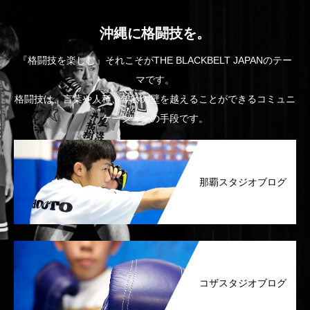
沖縄に格闘技を。
『格闘技を楽しむ』それこそがTHE BLACKBELT JAPANのテー
マです。
格闘技は、言葉や人種、年齢の壁を越えることができるコミュニ
ケーションの手段です。
那覇スタジオブログ
コザスタジオブログ