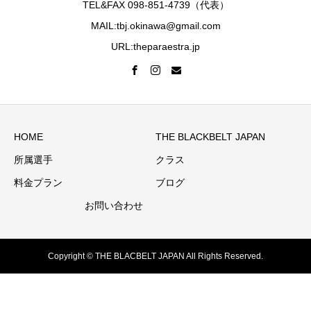
TEL&FAX 098-851-4739（代表）
MAIL:tbj.okinawa@gmail.com
URL:theparaestra.jp
HOME
THE BLACKBELT JAPAN
所属選手
クラス
料金プラン
ブログ
お問い合わせ
Copyright © THE BLACBELT JAPAN All Rights Reserved.