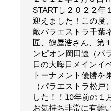
STARTし２０２２
迎えました！この度
敵パラエストラ千葉
匠、鶴屋浩さん、第
ンピオン岡田遼（パ
日の大晦日メインイベ
トーナメント優勝を
（パラエストラ松戸
した！！10年前の１
お気持ち非常に有難い