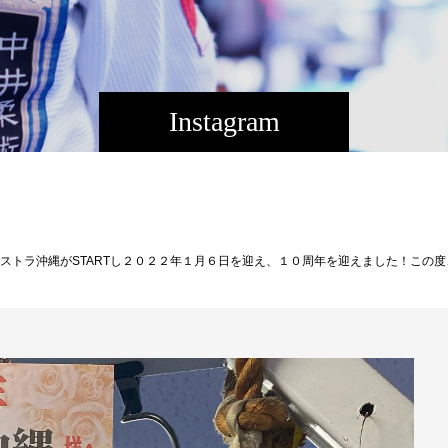
Instagram
バンタム級チャンピオン岡田遼（パラエストラ千葉）、そして先日の大晦日メインイベントにてRIZINバンタム級トーナメント優勝を果たした時の人、扇久保博正（パラエストラ松戸）、よりお祝いの花が届きました！！10年前の１月６日を覚えていて下さり、お気持ち非常に有難いです。この10年間、Theパラエストラ沖縄、那覇・コザスタジオ２つのジムを作り、VTJ復帰戦、柔術黒帯優勝、プロモーターライセンス取得、全日本アマチュア修斗制覇4名、プロシューターは現在13名、修斗世界ランカー3名、修斗世界チャンピオン排出、様々な活動をして来ましたが、この先の10年はそれ以上の事を成し遂