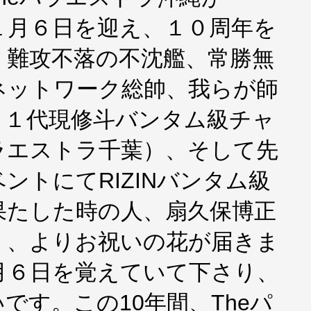
年１月６日を迎え、１０周年を
、難攻不落の不沈艦、常勝無
ネットワーク総帥、我らが師
１１代現修斗バンタム級チャ
ラエストラ千葉）、そして先
ントにてRIZINバンタム級
果たした時の人、扇久保博正
）、よりお祝いの花が届きま
月６日を覚えていて下さり、
です。この10年間、Theパ