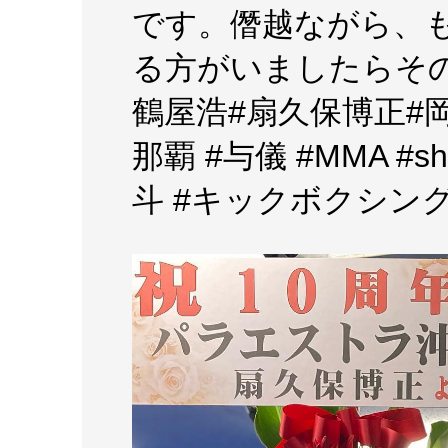
です。僭越ながら、
る方がいましたらそ
鶴屋浩#扇久保博正#岡
那覇 #与儀 #MMA #s
斗 #キックボクシング #柔