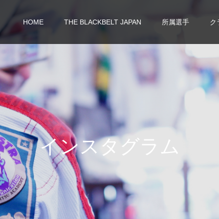
HOME
THE BLACKBELT JAPAN
所属選手
ク
イ
ン
ス
タ
グ
ラ
ム