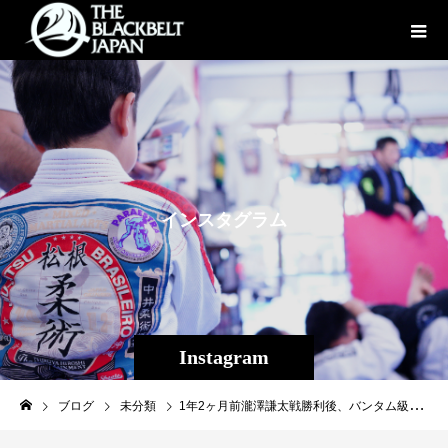
イ
ン
ス
タ
グ
ラ
ム
Instagram
ブログ
未分類
1年2ヶ月前瀧澤謙太戦勝利後、バンタム級トーナメントをマイクで自らリクエストし、リングの上って生き方がでる、人生が。、と話した扇久保博正が猛者集う16人トーナメントを優勝。有言実行、扇久保博正の人生幸福な物語。https://youtu.be/M0OnafKsefM#扇久保博正#鶴屋浩#パラエストラ松戸#修斗