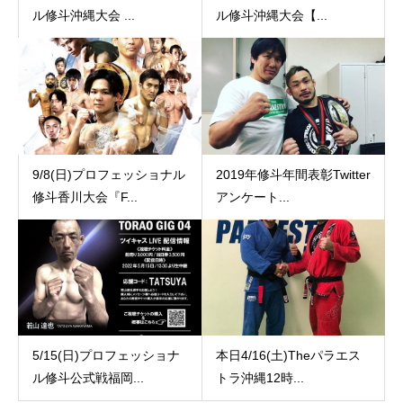
ル修斗沖縄大会 ...
ル修斗沖縄大会【...
9/8(日)プロフェッショナル
2019年修斗年間表彰Twitter
修斗香川大会『F...
アンケート...
5/15(日)プロフェッショナ
本日4/16(土)Theパラエス
ル修斗公式戦福岡...
トラ沖縄12時...