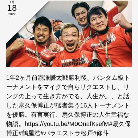
1月
18
2022
1年2ヶ月前瀧澤謙太戦勝利後、バンタム級ト
ーナメントをマイクで自らリクエストし、リ
ングの上って生き方がでる、人生が。、と話
した扇久保博正が猛者集う16人トーナメント
を優勝。有言実行、扇久保博正の人生幸福な
物語。https://youtu.be/M0OnafKsefM#扇久保
博正#鶴屋浩#パラエストラ松戸#修斗