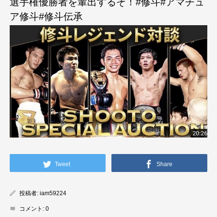
選手権優勝者を輩出するぞ！#修斗#アマチュ
ア修斗#修斗伝承
Tweet
Share
投稿者:
iam59224
コメント:
0