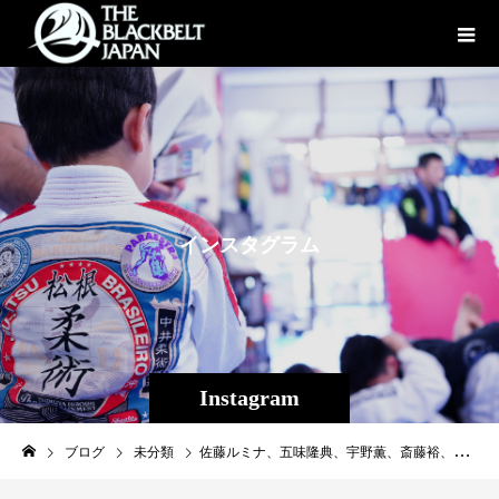
イ
ン
ス
タ
グ
ラ
ム
Instagram
ブログ
未分類
佐藤ルミナ、五味隆典、宇野薫、斎藤裕、桜井マッハ速人、修斗のレジェンドたちが一堂に集結！スペシャル対談企画！！それぞれが指導者としてアマチュア修斗について対談し、HATTRICKさんの企画としてお宝激レア商品のオークションも開催されています！是非ご視聴ください！https://youtu.be/IJSDCtULn-Y2022年度修斗オフィシャルジムの新規登録・更新受付中！ここ2年複合開催も多かった地区選手権も単独開催を予定しています。本年度も各地区選手権（10地区＋全日本）への参加はオフィシャルジムのみとなります。関係者の皆様はご周知の程宜しくお願い致します。http://j-shooto.com/2021/12/18/post-29319/Theパラエストラ沖縄にも2022年度修斗オフィシャルクラブ認定証が到着いたしました。Theパラエストラ沖縄プロシューター１４名、全てはアマチュア修斗から始まりました。2021年は大田ノヒロ（Theパラエストラ沖縄コザスタジオ）が優勝、来年も全日本アマチュア修斗選手権優勝者を輩出するぞ！#修斗#アマチュア修斗#修斗伝承