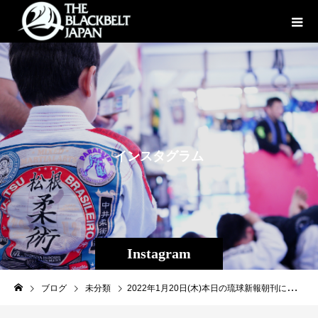
イ
ン
ス
タ
グ
ラ
ム
Instagram
ブログ
未分類
2022年1月20日(木)本日の琉球新報朝刊に平良達郎の記事が掲載されました！沖縄の皆様是非チェックチェックよろしくお願いします！！平良達郎初オリジナルTEE販売受付中↓http://www.inspirit.jp/smartphone/detail.html?id=000000000340平良達郎YouTube↓youtube.com/channel/UC44wU…#平良達郎#修斗#inspirit#Theパラエストラ沖縄