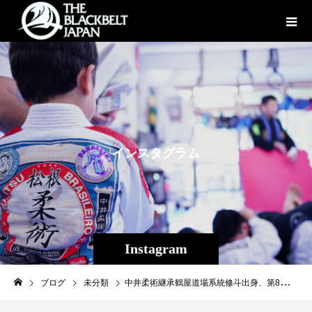
イ
ン
ス
タ
グ
ラ
ム
Instagram
ブログ
未分類
中井柔術継承鶴屋道場系統修斗出身、第8代修斗世界フライ級チャンピオン平良達郎（Theパラエストラ沖縄/inspirit）修斗を世界に知らしめろ。沖縄から世界へ！UFCと契約締結！！！#平良達郎#岡田遼#修斗#shooto#鶴屋浩#中井祐樹#Theパラエストラ沖縄#沖縄#斬修斗沖縄#EVERGROUND