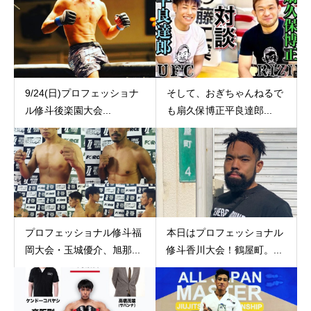
9/24(日)プロフェッショナ
そして、おぎちゃんねるで
ル修斗後楽園大会...
も扇久保博正︎平良達郎...
プロフェッショナル修斗福
本日はプロフェッショナル
岡大会・玉城優介、旭那...
修斗香川大会！鶴屋町。...