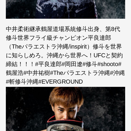
中井柔術継承鶴屋道場系統修斗出身、第8代
修斗世界フライ級チャンピオン平良達郎
（Theパラエストラ沖縄/inspirit）修斗を世界
に知らしめろ。沖縄から世界へ！UFCと契約
締結！！！#平良達郎#岡田遼#修斗#shooto#
鶴屋浩#中井祐樹#Theパラエストラ沖縄#沖縄
#斬修斗沖縄#EVERGROUND