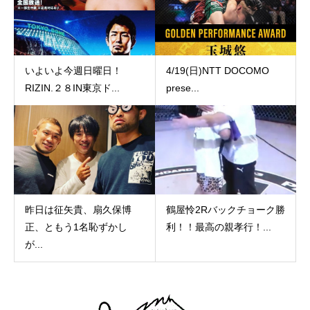
いよいよ今週日曜日！
4/19(日)NTT DOCOMO
RIZIN.２８IN東京ド...
prese...
昨日は征矢貴、扇久保博
鶴屋怜2Rバックチョーク勝
正、ともう1名恥ずかし
利！！最高の親孝行！...
が...