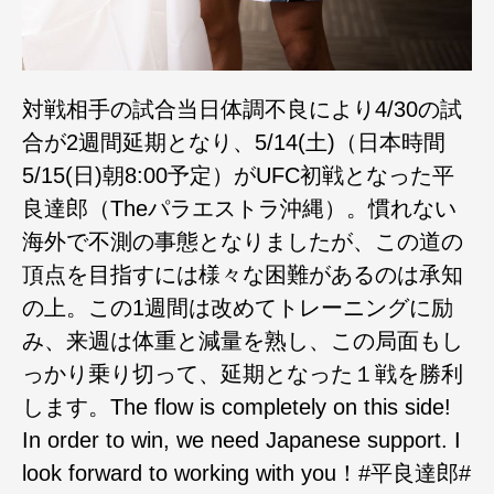
対戦相手の試合当日体調不良により4/30の試
合が2週間延期となり、5/14(土)（日本時間
5/15(日)朝8:00予定）がUFC初戦となった平
良達郎（Theパラエストラ沖縄）。慣れない
海外で不測の事態となりましたが、この道の
頂点を目指すには様々な困難があるのは承知
の上。この1週間は改めてトレーニングに励
み、来週は体重と減量を熟し、この局面もし
っかり乗り切って、延期となった１戦を勝利
します。The flow is completely on this side!
In order to win, we need Japanese support. I
look forward to working with you！#平良達郎#