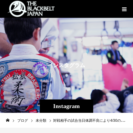
イ
ン
ス
タ
グ
ラ
ム
Instagram
ブログ
未分類
対戦相手の試合当日体調不良により4/30の試合が2週間延期となり、5/14(土)（日本時間5/15(日)朝8:00予定）がUFC初戦となった平良達郎（Theパラエストラ沖縄）。慣れない海外で不測の事態となりましたが、この道の頂点を目指すには様々な困難があるのは承知の上。この1週間は改めてトレーニングに励み、来週は体重と減量を熟し、この局面もしっかり乗り切って、延期となった１戦を勝利します。The flow is completely on this side! In order to win, we need Japanese support. I look forward to working with you！#平良達郎#修斗#UFC#inspirit#沖縄#Theパラエストラ沖縄