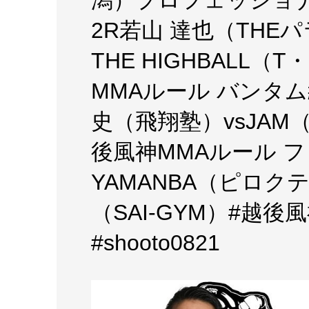
2R若山 達也（THE
THE HIGHBALL（T
MMAルール バンタ
史（飛翔塾）vsJAM
後風神MMAルール フ
YAMANBA（ピロク
（SAI-GYM）#越後
#shooto0821