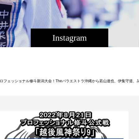
Instagram
大会名］プロフェッショナル修斗公式戦「越後風神祭り9」［開催日］2022年8月21日（日）開場16:30～／試合開始17:00（予定）※開場後にオープニングファイトを実施予定［主 催］越後風乃陣実行委員会［認 定］修斗コミッション［会 場］万代島多目的広場 『大かま』 新潟駅万代口徒歩20分 〒950-0078 新潟市中央区万代島4番地2https://www.niigata-ookama.com/●チケットVIP席 20,000円/RS席 10,000円/A席(自由席) 6,000円…完売※小学生以上からチケットが必要となります。※A席(自由席)が満席となった場合、立ち見となります。※新型コロナウイルス感染防止の為、入場者は必ずマスクを着用してください。(マスクしていない場合、入場不可)※会場入場時に検温を義務付けし、37.5℃以上の場合は入場不可となります。(返金出来ませんのでご了承ください)※入場時にチケットの裏面に名前とご連絡先のご記入をお願い致します。※当日券は500円アップとなりますが、事前に予定販売枚数が完売した場合、当日券は販売致しません。※大会中止の場合を除き返金は出来ません。※再入場不可。以下のサイトより大会チケットのご購入が可能です。★チケット販売★ 越後風神祭り ONLINE SHOPhttps://philok.thebase.in/★越後風神祭り 大会情報[ブログ]