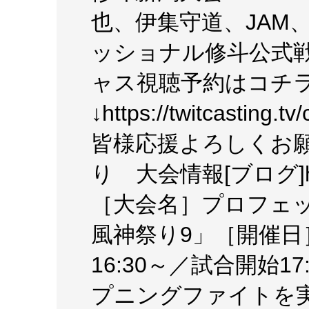
也、伊集守道、JAM
ッショナル修斗公式戦
ャス視聴予約はコチ
↓https://twitcasting.t
皆様応援よろしくお
り 大会情報[ブログ]http:/
［大会名］プロフェ
風神祭り9」［開催日］
16:30～／試合開始1
プニングファイトを