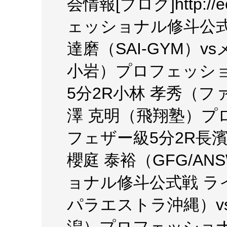
会情報[ブログ]http://ec
ェッショナル修斗公式
達磨（SAI-GYM）
小岩）プロフェッショ
5分2R小林 孝秀（フ
澤 克明（飛翔塾）プ
フェザー級5分2R長濱
櫻庭 泰裕（GFG/AN
ョナル修斗公式戦 ライ
パラエストラ沖縄）v
潟）プロフェッショナ