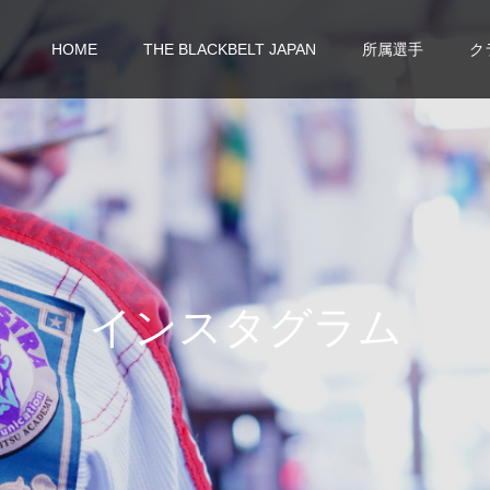
HOME
THE BLACKBELT JAPAN
所属選手
ク
イ
ン
ス
タ
グ
ラ
ム