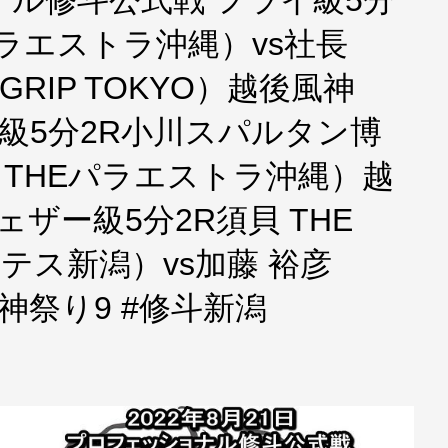
パラエストラ沖縄）vs社長
・GRIP TOKYO）越後風神
ム級5分2R小川スパルタン博
（THEパラエストラ沖縄）越
ェザー級5分2R須貝 THE
テテス新潟）vs加藤 裕彦
風神祭り9 #修斗新潟