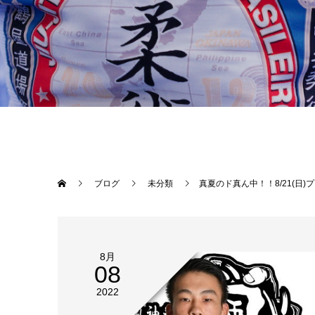
ブログ
未分類
真夏のド真ん中！！8/21(日)プロフェッショナル修斗新潟大会！Theパラエストラ沖縄から若山達也、伊集守道、JAM、3選手出場します！プロフェッショナル修斗公式戦「越後風神祭り9」 ツイキャス視聴予約はコチラから↓https://twitcasting.tv/c:shootoniigata/shopcart/168658皆様応援よろしくお願いします！★越後風神祭り 大会情報[ブログ]http://echigo-fujin.com/mma/［
8月
08
2022