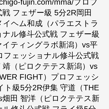
higo-fujin.com/mma/プロフ
戦 フェザー級 5分2R岡田
vsメイヘム和成（パラエストラ
ナル修斗公式戦 フェザー級
ァイティングラボ新潟）vs平
ロフェッショナル修斗公式戦
 靖（ピロクテテス新潟）vs
SWER FIGHT）プロフェッシ
ト級5分2R伊集 守道（THE
s畑田 智洋（ピロクテテス新
ル修斗公式戦 フライ級5分