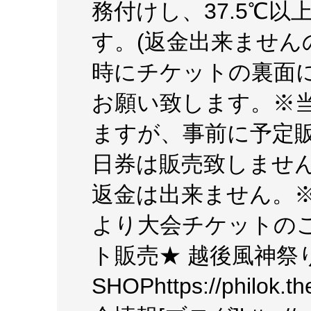
務付けし、37.5℃
す。(返金出来ません
時にチケットの裏面
お願い致します。※当
ますが、事前に予定
日券は販売致しませ
返金は出来ません。
より大会チケットの
ト販売★ 越後風神祭り 
SHOPhttps://phil