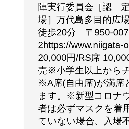
陣実行委員会［認 
場］万代島多目的広場
徒歩20分 〒950-0
2https://www.niig
20,000円/RS席 10,
売※小学生以上から
※A席(自由席)が満
ます。※新型コロナ
者は必ずマスクを着
ていない場合、入場不