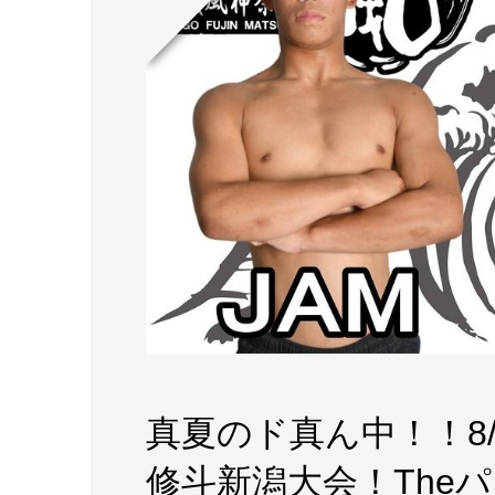
真夏のド真ん中！！8/
修斗新潟大会！The