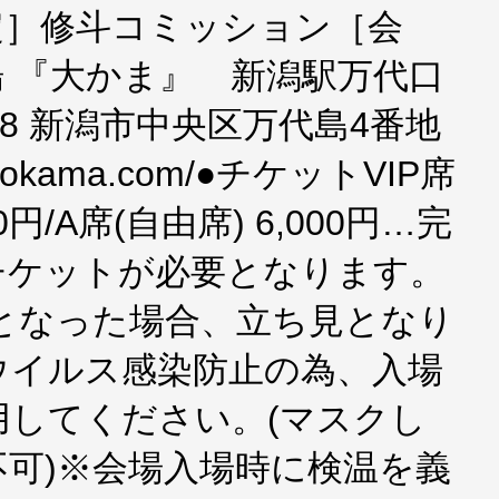
定］修斗コミッション［会
 『大かま』 新潟駅万代口
078 新潟市中央区万代島4番地
ata-ookama.com/●チケットVIP席
000円/A席(自由席) 6,000円…完
チケットが必要となります。
席となった場合、立ち見となり
ウイルス感染防止の為、入場
用してください。(マスクし
可)※会場入場時に検温を義