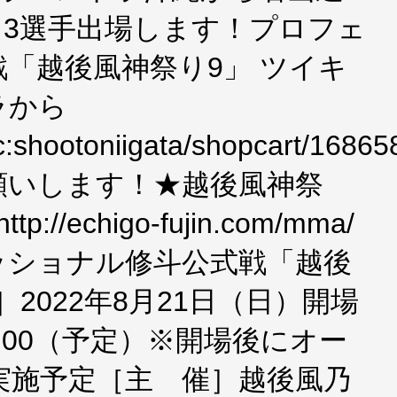
、3選手出場します！プロフェ
「越後風神祭り9」 ツイキ
ラから
v/c:shootoniigata/shopcart/16865
願いします！★越後風神祭
/echigo-fujin.com/mma/
ッショナル修斗公式戦「越後
2022年8月21日（日）開場
7:00（予定）※開場後にオー
実施予定［主 催］越後風乃