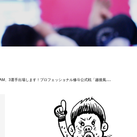
http://echigo-fujin.com/mma/プロフェッショナル修斗公式戦 フェザー級 5分2R岡田 達磨（SAI-GYM）vsメイヘム和成（パラエストラ小岩）プロフェッショナル修斗公式戦 フェザー級5分2R小林 孝秀（ファイティングラボ新潟）vs平澤 克明（飛翔塾）プロフェッショナル修斗公式戦 フェザー級5分2R長濱 靖（ピロクテテス新潟）vs櫻庭 泰裕（GFG/ANSWER FIGHT）プロフェッショナル修斗公式戦 ライト級5分2R伊集 守道（THEパラエストラ沖縄）vs畑田 智洋（ピロクテテス新潟）プロフェッショナル修斗公式戦 フライ級5分2R若山 達也（THEパラエストラ沖縄）vs社長 THE HIGHBALL（T・GRIP TOKYO）越後風神MMAルール バンタム級5分2R小川スパルタン博史（飛翔塾）vsJAM（THEパラエストラ沖縄）越後風神MMAルール フェザー級5分2R須貝 THE YAMANBA（ピロクテテス新潟）vs加藤 裕彦（SAI-GYM）#越後風神祭り9 #修斗新潟 #shooto0821