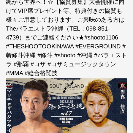
縄から世界へ！☆【協賛募集】大会開催に向
けてVIP席プレゼント等、特典付きの協賛も
様々ご用意しております。ご興味のある方は
Theパラエストラ沖縄（TEL：098-851-
4739）までご連絡ください★#shooto1106
#THESHOOTOOKINAWA #EVERGROUND #
斬修斗沖縄 #修斗 #shooto #沖縄 #パラエスト
ラ #那覇 #コザ #コザミュージックタウン
#MMA #総合格闘技