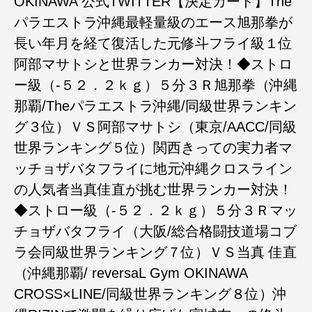
OKINAWA 公式TWITTER【決定カード】The
パラエストラ沖縄最軽量級のエース旭那拳が
長い年月を経て復活した元修斗フライ級１位
阿部マサトシと世界ランカー対決！◆ストロ
ー級（-５２．２ｋｇ）５分３Ｒ旭那拳（沖縄
那覇/Theパラエストラ沖縄/同級世界ランキン
グ３位）ＶＳ阿部マサトシ（東京/AACC/同級
世界ランキング５位）関西きっての実力者マ
ッチョザバタフライに地元沖縄クロスライン
の人気者当真佳直が挑む世界ランカー対決！
◆ストロー級（-５２．２ｋｇ）５分３Ｒマッ
チョザバタフライ（大阪/総合格闘技道場コブ
ラ会同級世界ランキング７位）ＶＳ当真 佳直
（沖縄那覇/ reversaL Gym OKINAWA
CROSS×LINE/同級世界ランキング８位）沖