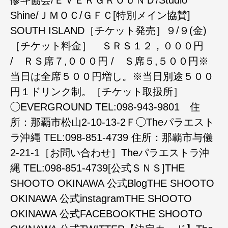
修斗協会/ＥＶＥＲＧＲＯＵＮＤ/Studio
Shine/ＪＭＯＣ/ＧＦＣ[特別メイン協賛]
SOUTH ISLAND［チケット発売］９/９(金)
［チケット料金］ ＳＲＳ１２，０００円
/ ＲＳ席７,０００円 / Ｓ席５,５００円※
当日は全席５００円増し。※当日別途５００
円１ドリンク制。［チケット取扱所］
◯EVERGROUND TEL:098-943-9801 住
所：那覇市松山2-10-13-2Ｆ◯Theパラエスト
ラ沖縄 TEL:098-851-4739 住所：那覇市与儀
2-21-1［お問い合わせ］Theパラエストラ沖
縄 TEL:098-851-4739[公式ＳＮＳ]THE
SHOOTO OKINAWA 公式BlogTHE SHOOTO
OKINAWA 公式instagramTHE SHOOTO
OKINAWA 公式FACEBOOKTHE SHOOTO