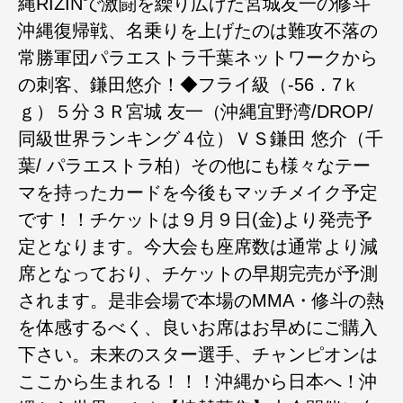
縄RIZINで激闘を繰り広げた宮城友一の修斗
沖縄復帰戦、名乗りを上げたのは難攻不落の
常勝軍団パラエストラ千葉ネットワークから
の刺客、鎌田悠介！◆フライ級（-56．7ｋ
ｇ）５分３Ｒ宮城 友一（沖縄宜野湾/DROP/
同級世界ランキング４位）ＶＳ鎌田 悠介（千
葉/ パラエストラ柏）その他にも様々なテー
マを持ったカードを今後もマッチメイク予定
です！！チケットは９月９日(金)より発売予
定となります。今大会も座席数は通常より減
席となっており、チケットの早期完売が予測
されます。是非会場で本場のMMA・修斗の熱
を体感するべく、良いお席はお早めにご購入
下さい。未来のスター選手、チャンピオンは
ここから生まれる！！！沖縄から日本へ！沖