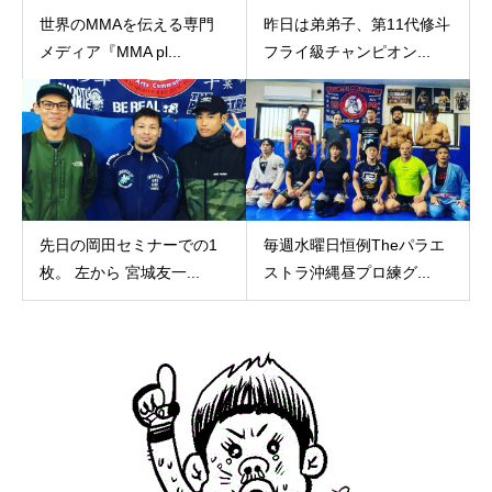
世界のMMAを伝える専門
昨日は弟弟子、第11代修斗
メディア『MMA pl...
フライ級チャンピオン...
先日の岡田セミナーでの1
毎週水曜日恒例Theパラエ
枚。 左から 宮城友一...
ストラ沖縄昼プロ練グ...