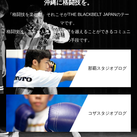
沖縄に格闘技を。
『格闘技を楽しむ』それこそがTHE BLACKBELT JAPANのテー
マです。
格闘技は、言葉や人種、年齢の壁を越えることができるコミュニ
ケーションの手段です。
那覇スタジオブログ
コザスタジオブログ