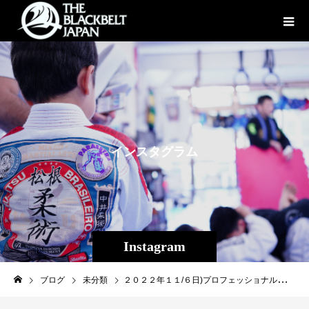
イ
ン
ス
タ
グ
ラ
ム
Instagram
ブログ
未分類
２０２２年１１/６日)プロフェッショナル修斗沖縄大会【THE SHOOTO OKINAWA vol.7】決定対戦カード第１弾！！メインとなる３カード決定！！９/１９(月祝)プロフェッショナル修斗後楽園ホールにて”王者”猿丸ジュンジVS”挑戦者”新井丈による至高のタイトルショットが決定する等、現在修斗で激しい盛り上がりを見せる修斗ストロー級。その修斗ストロー級の世界ランカー旭那拳（同級3位）当真佳直（同級8位）阿部マサトシ（同級5位）マッチョザバタフライ（同級7位）４選手による見所満載のランキングマッチ３回戦の２試合！そして沖縄RIZIN激闘帰りの宮城友一、修斗沖縄復帰戦が決定！［大会名］プロフェッショナル修斗公式戦沖縄大会 【THE SHOOTO OKINAWA vol.7】［日時］２０２２年1１月６日（日）［開場］14:00［開始］15:00［会場］ミュージックタウン音市場（沖縄市上地1-1-1)［主催］Theパラエストラ沖縄［認定］インターナショナル修斗コミッション［協力］一般社団法人日本修斗協会/ＥＶＥＲＧＲＯＵＮＤ/Studio Shine/ＪＭＯＣ/ＧＦＣ[特別メイン協賛] SOUTH ISLAND［チケット発売］９/９(金)［チケット料金］ ＳＲＳ１２，０００円 / ＲＳ席７,０００円 / Ｓ席５,５００円※当日は全席５００円増し。※当日別途５００円１ドリンク制。［チケット取扱所］◯EVERGROUND TEL:098-943-9801 住所：那覇市松山2-10-13-2Ｆ◯Theパラエストラ沖縄 TEL:098-851-4739 住所：那覇市与儀2-21-1［お問い合わせ］Theパラエストラ沖縄 TEL:098-851-4739[公式ＳＮＳ]THE SHOOTO OKINAWA 公式BlogTHE SHOOTO OKINAWA 公式instagramTHE SHOOTO OKINAWA 公式FACEBOOKTHE SHOOTO OKINAWA 公式TWITTER【決定カード】Theパラエストラ沖縄最軽量級のエース旭那拳が長い年月を経て復活した元修斗フライ級１位阿部マサトシと世界ランカー対決！◆ストロー級（-５２．２ｋｇ）５分３Ｒ旭那拳（沖縄那覇/Theパラエストラ沖縄/同級世界ランキング３位）ＶＳ阿部マサトシ（東京/AACC/同級世界ランキング５位）関西きっての実力者マッチョザバタフライに地元沖縄クロスラインの人気者当真佳直が挑む世界ランカー対決！◆ストロー級（-５２．２ｋｇ）５分３Ｒマッチョザバタフライ（大阪/総合格闘技道場コブラ会同級世界ランキング７位）ＶＳ当真 佳直（沖縄那覇/ reversaL Gym OKINAWA CROSS×LINE/同級世界ランキング８位）沖縄RIZINで激闘を繰り広げた宮城友一の修斗沖縄復帰戦、名乗りを上げたのは難攻不落の常勝軍団パラエストラ千葉ネットワークからの刺客、鎌田悠介！◆フライ級（-56．7ｋｇ）５分３Ｒ宮城 友一（沖縄宜野湾/DROP/同級世界ランキング４位）ＶＳ鎌田 悠介（千葉/ パラエストラ柏）その他にも様々なテーマを持ったカードを今後もマッチメイク予定です！！チケットは９月９日(金)より発売予定となります。今大会も座席数は通常より減席となっており、チケットの早期完売が予測されます。是非会場で本場のMMA・修斗の熱を体感するべく、良いお席はお早めにご購入下さい。未来のスター選手、チャンピオンはここから生まれる！！！沖縄から日本へ！沖縄から世界へ！☆【協賛募集】大会開催に向けてVIP席プレゼント等、特典付きの協賛も様々ご用意しております。ご興味のある方はTheパラエストラ沖縄（TEL：098-851-4739）までご連絡ください★#shooto1106 #THESHOOTOOKINAWA #EVERGROUND #斬修斗沖縄 #修斗 #shooto #沖縄 #パラエストラ #那覇 #コザ #コザミュージックタウン #MMA #総合格闘技