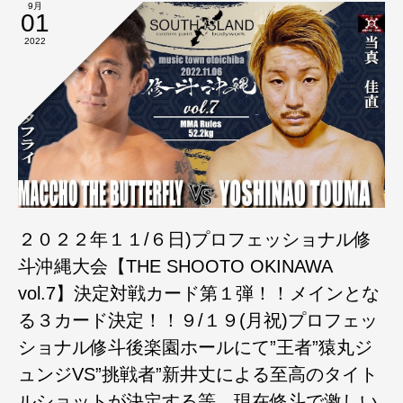
9月
01
2022
２０２２年１１/６日)プロフェッショナル修
斗沖縄大会【THE SHOOTO OKINAWA
vol.7】決定対戦カード第１弾！！メインとな
る３カード決定！！９/１９(月祝)プロフェッ
ショナル修斗後楽園ホールにて”王者”猿丸ジ
ュンジVS”挑戦者”新井丈による至高のタイト
ルショットが決定する等、現在修斗で激しい