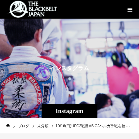
イ
ン
ス
タ
グ
ラ
ム
Instagram
ブログ
未分類
10/16(日)UFC2戦目VS CJベルガラ戦を控える第8代修斗世界フライ級チャンピオン平良達郎（Theパラエストラ沖縄）の記事を世界のMMAを伝える専門メディア『MMA planet』に掲載して頂きました！https://mmaplanet.jp/135335皆様check check宜しくお願いします！#修斗#UFC#平良達郎#EVERGROUND#inspirit#Theパラエストラ沖縄