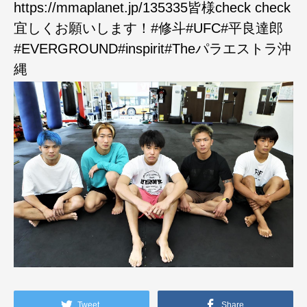
https://mmaplanet.jp/135335皆様check check
宜しくお願いします！#修斗#UFC#平良達郎
#EVERGROUND#inspirit#Theパラエストラ沖
縄
Tweet
Share