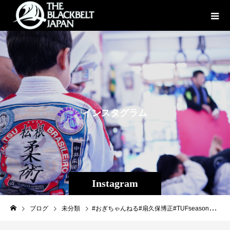
イ
ン
ス
タ
グ
ラ
ム
Instagram
ブログ
未分類
#おぎちゃんねる#扇久保博正#TUFseason24#UFCAPEX#LasVegas