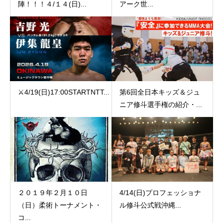
陣！！！４/１４(日)...
アーク世...
⚔️4/19(日)17:00️STARTNTT...
第6回全日本キッズ＆ジュ
ニア修斗選手権の紹介・...
２０１９年２月１０日
4/14(日)プロフェッショナ
（日）柔術トーナメント・
ル修斗公式戦沖縄...
コ...