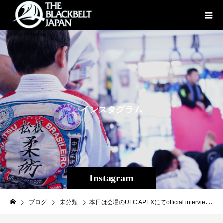
イ
ン
ス
タ
グ
ラ
ム
Instagram
ブログ
未分類
本日は会場のUFC APEXにてofficial interview.第8代修斗世界フライ級王者平良達郎（Theパラエストラ沖縄）10/16(日) UFC Vegas62 VS CJ ベルガラいよいよ今週！日本時間10/16(日)AM5:00〜YouTube ［UFC JAPAN］で検索、無料LIVE視聴可能です。#平良達郎#修斗#UFC#inspirit#EVRGROUND