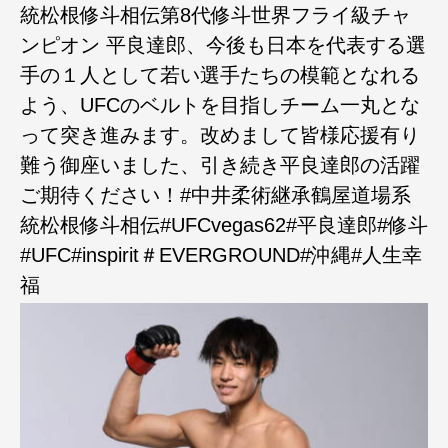
統松根修斗相伝第8代修斗世界フライ級チャ
ンピオン 平良達郎、今後も日本を代表する選
手の１人として若い選手たちの模範となれる
よう、UFCのベルトを目指しチーム一丸とな
って突き進みます。改めまして皆様応援有り
難う御座いました、引き続き平良達郎の活躍
ご期待ください！#中井柔術継承鶴屋道場系
統松根修斗相伝#UFCvegas62#平良達郎#修斗
#UFC#inspirit＃EVERGROUND#沖縄#人生幸
福