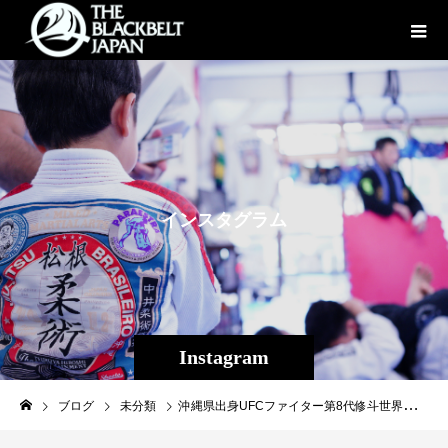
イ
ン
ス
タ
グ
ラ
ム
Instagram
ブログ
未分類
沖縄県出身UFCファイター第8代修斗世界フライ級チャンピオン平良達郎（Theパラエストラ沖縄）UFC２戦目が日本時間10/16㈰に行われました！計量の段階で相手選手は既定の体重の３ポンド（1・35ｋｇ）オーバー。ファイトマネーの30%譲渡の上やるかやらないかその場ですぐに解答を求められました。セコンドとして慎重な判断が求められる部分ではありましたが、UFC初戦でも計量をオーバーしていた相手。2度も致命的な同じミスを犯す相手より達郎は圧倒的に真剣にこの競技と向かい合っている、そんな相手に不覚をとることは無い。達郎本人もやはり試合をしない選択肢はなく即答でやるとの返事で、本人の意見も尊重し試合に臨みました。フィジカルとパンチという北米ファイター相手にいくつかプランを用意して挑んだ試合は特に大きな不安要素なく進めることが出来２R十字固めにより一本勝ち、本人もこだわっていたFINISH勝利をすることが出来ました。この試合に向けてホームTheパラエストラ沖縄でのトレーニングをメインに恒例のパラエストラ千葉ネットワーク合宿、そしてタイのタイガームエタイへの単身１カ月半にも及ぶ長期合宿を熟し戦前しっかりと準備し勝利できたことは、2022年度の年間スポンサーとして平良達郎の活動にご協賛頂いた皆様のご協力あってこそであり、改めて感謝申し上げます。※順不同◯株式会社ファッションキャンディ様◯株式会社Roles様◯design.SP41様◯中部総合法律事務所様◯LIMITEST様◯上間菓子店スッパイマン様◯沖縄広告株式会社様◯SO CRAZY TOKYO様◯THJAPAN様◯CROSS︎LINE様◯桑江皮膚科医院様◯栄光幼稚園様◯THE ONE TV様今年は年明けUFCとの電撃契約があり２試合を熟しUFCで２勝することが出来ました。来年は４試合を熟したい、と試合の意欲満々な達郎は勝ち続ければ早い段階でランカーへの挑戦になると思われます。今現在プロデビューし戦績は1２戦１２勝（３KO・６SUB）アマチュアも含めると２２戦２２勝。中井柔術継承鶴屋道場系統松根修斗相伝第8代修斗世界フライ級チャンピオン 平良達郎、今後も日本を代表する選手の１人として若い選手たちの模範となれるよう、UFCのベルトを目指しチーム一丸となって突き進みます。改めまして皆様応援有り難う御座いました、引き続き平良達郎の活躍ご期待ください！#中井柔術継承鶴屋道場系統松根修斗相伝#UFCvegas62#平良達郎#修斗#UFC#inspirit＃EVERGROUND#沖縄#人生幸福