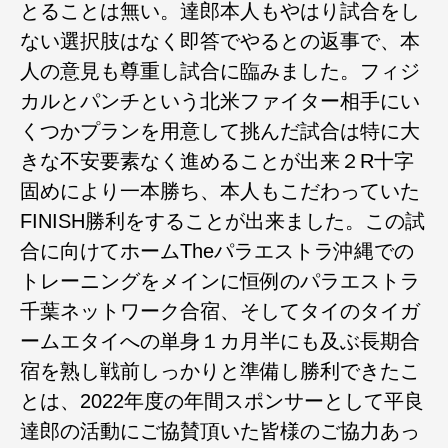
とることは無い。達郎本人もやはり試合をし
ない選択肢はなく即答でやるとの返事で、本
人の意見も尊重し試合に臨みました。フィジ
カルとパンチという北米ファイター相手にい
くつかプランを用意して挑んだ試合は特に大
きな不安要素なく進めることが出来２R十字
固めにより一本勝ち、本人もこだわっていた
FINISH勝利をすることが出来ました。この試
合に向けてホームTheパラエストラ沖縄での
トレーニングをメインに恒例のパラエストラ
千葉ネットワーク合宿、そしてタイのタイガ
ームエタイへの単身１カ月半にも及ぶ長期合
宿を熟し戦前しっかりと準備し勝利できたこ
とは、2022年度の年間スポンサーとして平良
達郎の活動にご協賛頂いた皆様のご協力あっ