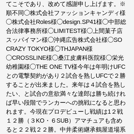
てこそであり、改めて感謝申し上げます。※
順不同◯株式会社ファッションキャンディ様
◯株式会社Roles様◯design.SP41様◯中部総
合法律事務所様◯LIMITEST様◯上間菓子店
スッパイマン様◯沖縄広告株式会社様◯SO
CRAZY TOKYO様◯THJAPAN様
◯CROSS︎LINE様◯桑江皮膚科医院様◯栄光
幼稚園様◯THE ONE TV様今年は年明けUFC
との電撃契約があり２試合を熟しUFCで２勝
することが出来ました。来年は４試合を熟し
たい、と試合の意欲満々な達郎は勝ち続けれ
ば早い段階でランカーへの挑戦になると思わ
れます。今現在プロデビューし戦績は1２戦
１２勝（３KO・６SUB）アマチュアも含め
ると２２戦２２勝。中井柔術継承鶴屋道場系