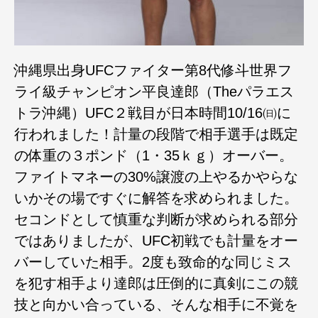
沖縄県出身UFCファイター第8代修斗世界フ
ライ級チャンピオン平良達郎（Theパラエス
トラ沖縄）UFC２戦目が日本時間10/16㈰に
行われました！計量の段階で相手選手は既定
の体重の３ポンド（1・35ｋｇ）オーバー。
ファイトマネーの30%譲渡の上やるかやらな
いかその場ですぐに解答を求められました。
セコンドとして慎重な判断が求められる部分
ではありましたが、UFC初戦でも計量をオー
バーしていた相手。2度も致命的な同じミス
を犯す相手より達郎は圧倒的に真剣にこの競
技と向かい合っている、そんな相手に不覚を