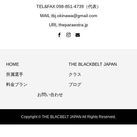
TEL&FAX 098-851-4739（代表）
MAIL:tbj.okinawa@gmail.com
URL:theparaestra.jp
HOME
THE BLACKBELT JAPAN
所属選手
クラス
料金プラン
ブログ
お問い合わせ
Copyright © THE BLACBELT JAPAN All Rights Reserved.