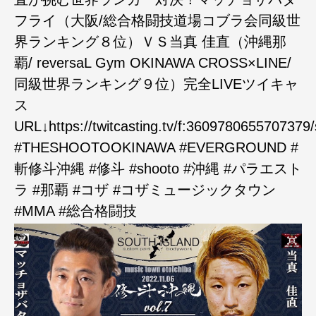
フライ（大阪/総合格闘技道場コブラ会同級世
界ランキング８位）ＶＳ当真 佳直（沖縄那
覇/ reversaL Gym OKINAWA CROSS×LINE/
同級世界ランキング９位）完全LIVEツイキャ
ス
URL↓https://twitcasting.tv/f:360978065570737
#THESHOOTOOKINAWA #EVERGROUND #
斬修斗沖縄 #修斗 #shooto #沖縄 #パラエスト
ラ #那覇 #コザ #コザミュージックタウン
#MMA #総合格闘技