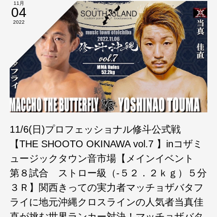
11月
04
2022
11/6(日)プロフェッショナル修斗公式戦
【THE SHOOTO OKINAWA vol.7 】inコザミ
ュージックタウン音市場【メインイベント
第８試合 ストロー級（-５２．２ｋｇ）５分
３Ｒ】関西きっての実力者マッチョザバタフ
ライに地元沖縄クロスラインの人気者当真佳
直が挑む世界ランカー対決！マッチョザバタ