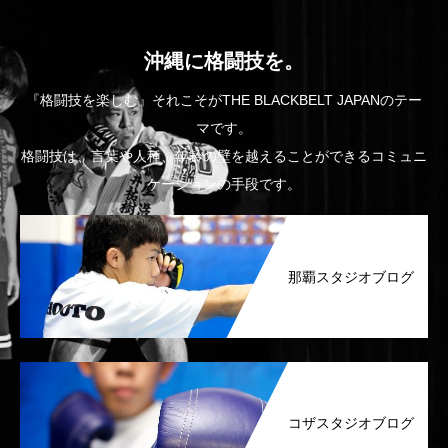
沖縄に格闘技を。
『格闘技を楽しむ』それこそがTHE BLACKBELT JAPANのテー
マです。
格闘技は、言葉や人種、年齢の壁を越えることができるコミュニ
ケーションの手段です。
那覇スタジオブログ
コザスタジオブログ