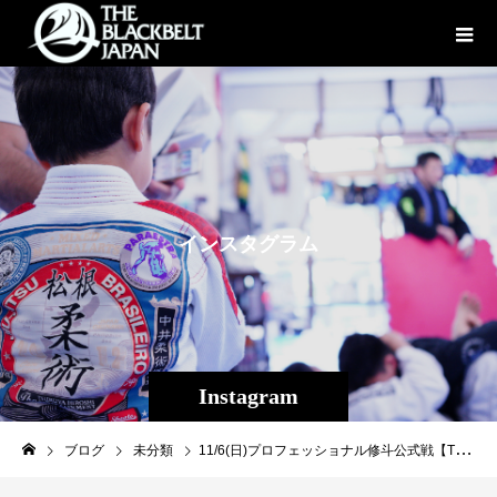
イ
ン
ス
タ
グ
ラ
ム
Instagram
ブログ
未分類
11/6(日)プロフェッショナル修斗公式戦【THE SHOOTO OKINAWA vol.7 】inコザミュージックタウン音市場【メインイベント 第８試合 ストロー級（-５２．２ｋｇ）５分３Ｒ】関西きっての実力者マッチョザバタフライに地元沖縄クロスラインの人気者当真佳直が挑む世界ランカー対決！マッチョザバタフライ（大阪/総合格闘技道場コブラ会同級世界ランキング８位）ＶＳ当真 佳直（沖縄那覇/ reversaL Gym OKINAWA CROSS×LINE/同級世界ランキング９位）完全LIVEツイキャスURL↓https://twitcasting.tv/f:3609780655707379/shopcart/185879#shooto1106 #THESHOOTOOKINAWA #EVERGROUND #斬修斗沖縄 #修斗 #shooto #沖縄 #パラエストラ #那覇 #コザ #コザミュージックタウン #MMA #総合格闘技