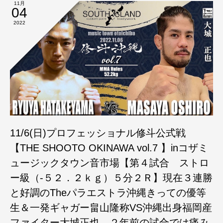
11月
04
2022
11/6(日)プロフェッショナル修斗公式戦
【THE SHOOTO OKINAWA vol.7 】inコザミ
ュージックタウン音市場【第４試合 ストロ
ー級（-５２．２ｋｇ）５分２Ｒ】現在３連勝
と好調のTheパラエストラ沖縄きっての優等
生＆一発ギャガー畠山隆称VS沖縄出身福岡産
ファイター大城正也、２年前の試合では痛み