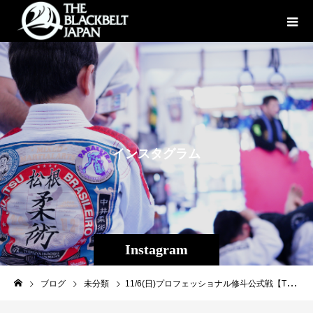
イ
ン
ス
タ
グ
ラ
ム
Instagram
ブログ
未分類
11/6(日)プロフェッショナル修斗公式戦【THE SHOOTO OKINAWA vol.7 】inコザミュージックタウン音市場【第４試合 ストロー級（-５２．２ｋｇ）５分２Ｒ】現在３連勝と好調のTheパラエストラ沖縄きっての優等生＆一発ギャガー畠山隆称VS沖縄出身福岡産ファイター大城正也、２年前の試合では痛み分けだった2人の決着戦！畠山隆称（沖縄那覇/Theパラエストラ沖縄那覇）ＶＳ大城正也（福岡/ T-REX柔術アカデミー）完全LIVEツイキャスURL↓https://twitcasting.tv/f:3609780655707379/shopcart/185879#shooto1106 #THESHOOTOOKINAWA #EVERGROUND #斬修斗沖縄 #修斗 #shooto #沖縄 #パラエストラ #那覇 #コザ #コザミュージックタウン #MMA #総合格闘技