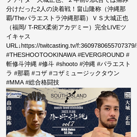
分けだった2人の決着戦！畠山隆称（沖縄那
覇/Theパラエストラ沖縄那覇）ＶＳ大城正也
（福岡/ T-REX柔術アカデミー）完全LIVEツ
イキャス
URL↓https://twitcasting.tv/f:360978065570737
#THESHOOTOOKINAWA #EVERGROUND #
斬修斗沖縄 #修斗 #shooto #沖縄 #パラエスト
ラ #那覇 #コザ #コザミュージックタウン
#MMA #総合格闘技