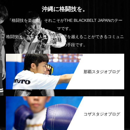
沖縄に格闘技を。
『格闘技を楽しむ』それこそがTHE BLACKBELT JAPANのテー
マです。
格闘技は、言葉や人種、年齢の壁を越えることができるコミュニ
ケーションの手段です。
那覇スタジオブログ
コザスタジオブログ