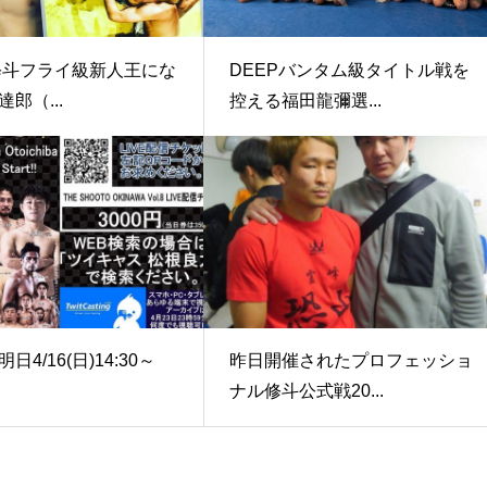
年修斗フライ級新人王にな
DEEPバンタム級タイトル戦を
郎（...
控える福田龍彌選...
日4/16(日)14:30～
昨日開催されたプロフェッショ
ナル修斗公式戦20...