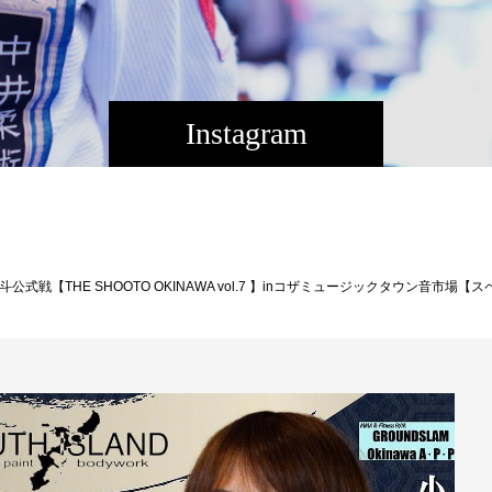
Instagram
市場【スペシャルエキシビジョンマッチ３分１R 】修斗初代女王黒部三奈VS１１/２７㈰のインフィニティリーグ最終戦大事な1戦を控えている小生由紀のスペシャルエキシビジョンマッチ！黒部三奈（東京/マスタージャパン）VS小生由紀（沖縄名護/グランドスラムAPP）完全LIVEツイキャスURL↓https://twitcasting.tv/f:360