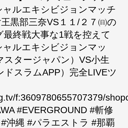
シャルエキシビジョンマッチ
女王黒部三奈VS１１/２７㈰の
グ最終戦大事な1戦を控えて
シャルエキシビジョンマッ
マスタージャパン）VS小生
ドスラムAPP）完全LIVEツ
ing.tv/f:3609780655707379/sho
AWA #EVERGROUND #斬修
to #沖縄 #パラエストラ #那覇