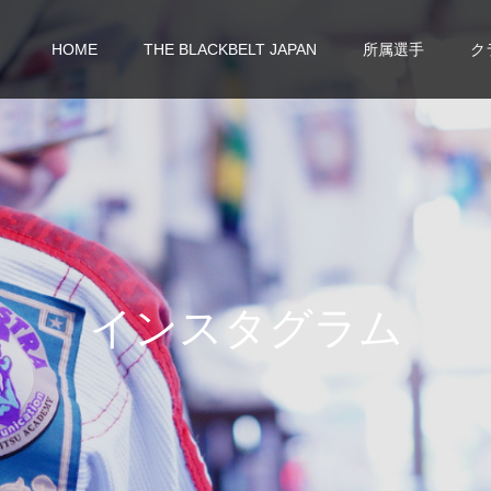
HOME
THE BLACKBELT JAPAN
所属選手
ク
イ
ン
ス
タ
グ
ラ
ム