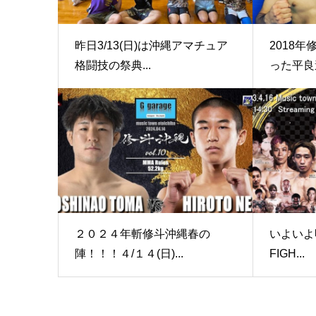
昨日3/13(日)は沖縄アマチュア
2018
格闘技の祭典...
った平良達
２０２４年斬修斗沖縄春の
いよいよ明
陣！！！４/１４(日)...
FIGH...