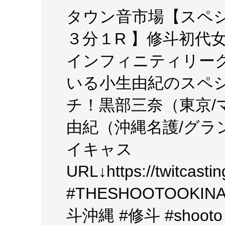
タウン音市場【スペ
３分１R 】修斗初代
インフィニティリー
いる小生由紀のスペ
チ！黒部三奈（東京/
由紀（沖縄名護/グラン
イキャス
URL↓https://twitcast
#THESHOOTOOKIN
斗沖縄 #修斗 #shoo