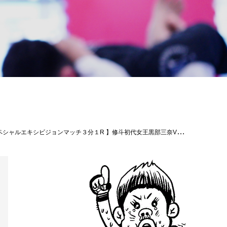
9780655707379/shopcart/185879#shooto1106 #THESHOOTOOKINAWA #EVERGROUND #斬修斗沖縄 #修斗 #shooto #沖縄 #パラエストラ #那覇 #コザ #コザミュージックタウン #MMA #総合格闘技