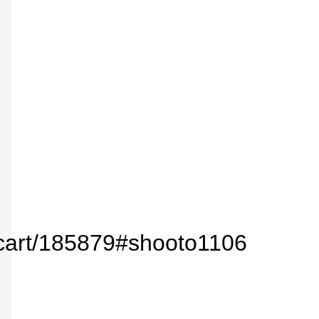
pcart/185879#shooto1106