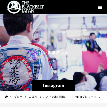
イ
ン
ス
タ
グ
ラ
ム
Instagram
ブログ
未分類
いよいよ本日開催！！11/6(日)プロフェッショナル修斗沖縄大会【THE SHOOTO OKINAWA vol.7】14:30〜START!!!全試合完全LIVE配信PPV！↓twitcasting.tv/f:360978065570…#shooto1106 #THESHOOTOOKINAWA #EVERGROUND #斬修斗沖縄 #修斗 #shooto #沖縄 #パラエストラ #那覇 #コザ #MMA #総合格闘技