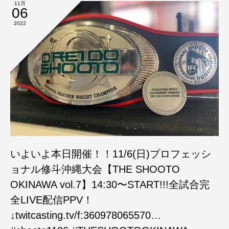
11月
06
2022
いよいよ本日開催！！11/6(日)プロフェッシ
ョナル修斗沖縄大会【THE SHOOTO
OKINAWA vol.7】14:30〜START!!!全試合完
全LIVE配信PPV！
↓twitcasting.tv/f:360978065570…