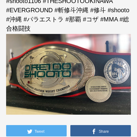
#shooto1106 #THESHOOTOOKINAWA
#EVERGROUND #斬修斗沖縄 #修斗 #shooto
#沖縄 #パラエストラ #那覇 #コザ #MMA #総
合格闘技
Tweet
Share