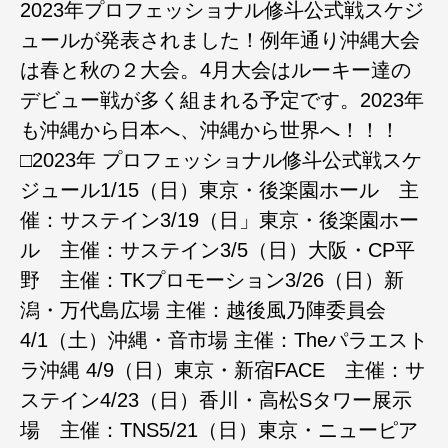
2023年プロフェッショナル修斗公式戦スケジ
ュールが発表されました！例年通り沖縄大会
は春と秋の２大会。4月大会はルーキー達の
デビュー戦が多く組まれる予定です。2023年
も沖縄から日本へ、沖縄から世界へ！！！
□2023年 プロフェッショナル修斗公式戦スケ
ジュール1/15（日）東京・後楽園ホール 主
催：サステイン3/19（日」東京・後楽園ホー
ル 主催：サステイン3/5（日）大阪・CP平
野 主催：TKプロモーション3/26（日）新
潟・万代島広場 主催：越後風乃陣委員会
4/1（土）沖縄・音市場 主催：Theパラエスト
ラ沖縄 4/9（日）東京・新宿FACE 主催：サ
ステイン4/23（日）香川・高松Sタワー展示
場 主催：TNS5/21（日）東京・ニューピア