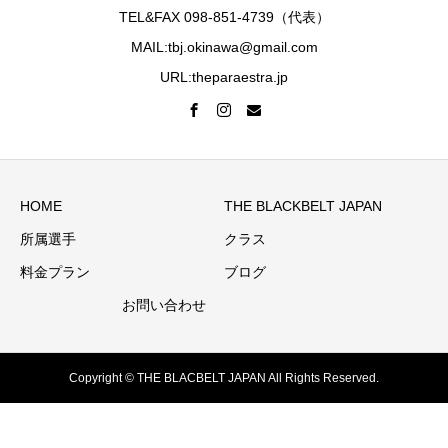
TEL&FAX 098-851-4739（代表）
MAIL:tbj.okinawa@gmail.com
URL:theparaestra.jp
HOME
THE BLACKBELT JAPAN
所属選手
クラス
料金プラン
ブログ
お問い合わせ
Copyright © THE BLACBELT JAPAN All Rights Reserved.