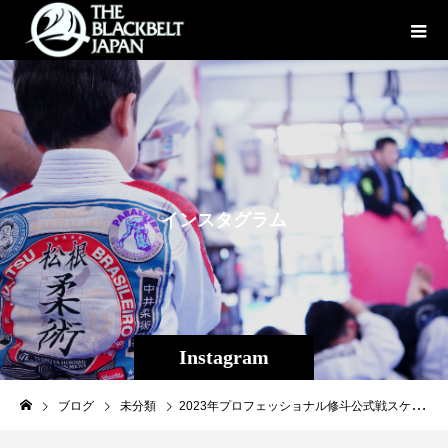
イ
ン
ス
タ
グ
ラ
ム
Instagram
ブログ
未分類
2023年プロフェッショナル修斗公式戦スケジュールが発表されました！例年通り沖縄大会は春と秋の２大会。4月大会はルーキー達のデビュー戦が多く組まれる予定です。2023年も沖縄から日本へ、沖縄から世界へ！！！□2023年 プロフェッショナル修斗公式戦スケジュール1/15（日）東京・後楽園ホール 主催：サステイン3/19（日」東京・後楽園ホール 主催：サステイン3/5（日）大阪・CP平野 主催：TKプロモーション3/26（日）新潟・万代島広場 主催：越後風乃陣委員会4/1（土）沖縄・音市場 主催：Theパラエストラ沖縄 4/9（日）東京・新宿FACE 主催：サステイン4/23（日）香川・高松Sタワー展示場 主催：TNS5/21（日）東京・ニューピアホール主催：サステイン5/28（日）福岡・アクロス福岡 主催：TNS6/18（日）大阪・メルパルク大阪 主催：サステイン7/23（日 東京・後楽園ホール 主催：サステイン8/20（日）広島・BLUELIVE広島 主催：TNS9/3（日）新潟・万代島広場 主催：越後風乃陣委員会9/17（日）香川・高松Sタワー展示場 主催：TNS9/24（日）東京・後楽園ホール 主催：サステイン10月 東京都内を予定 主催：サステイン11/12（日）沖縄・音市場 主催：Theパラエストラ沖縄11/19（日）東京・後楽園ホール 主催：サステイン12/3（日）山口県内を予定 主催：TNS12月東京都内を予定 主催：サステイン※上記日程はあくまでも予定であり予告なく追加、変更、中止することがあります。 予めご了承ください。 追加日程は、正式に決定次第、発表致します。https://www.shooto-mma.com/topics/?id=4723#shooto#修斗