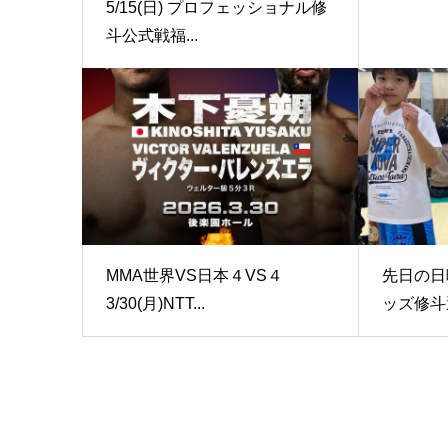
5/15(日) プロフェッショナル修
斗公式戦福...
MMA世界VS日本４VS４
先日の日
3/30(月)NTT...
ッズ修斗選