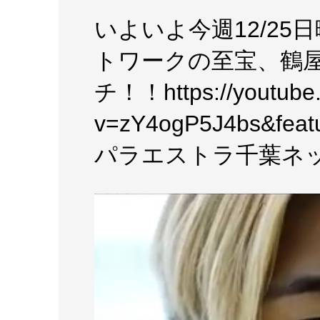
いよいよ今週12/2
トワークの至宝、鶴
チ！！https://youtube
v=zY4ogP5J4bs&fe
パラエストラ千葉ネ