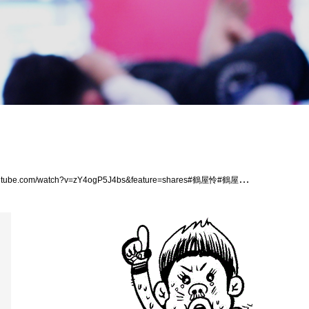
ogP5J4bs&feature=shares#鶴屋怜#鶴屋浩#パラエストラ千葉ネットワーク