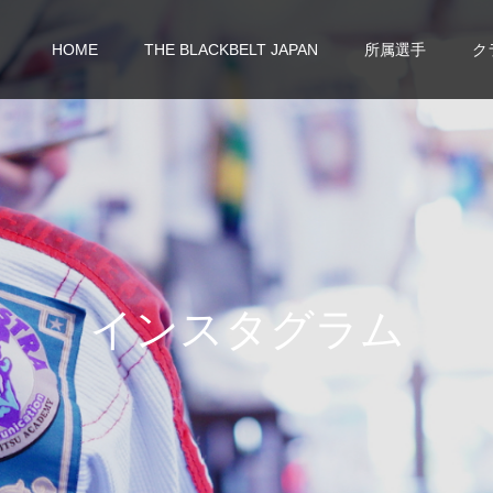
HOME
THE BLACKBELT JAPAN
所属選手
ク
イ
ン
ス
タ
グ
ラ
ム